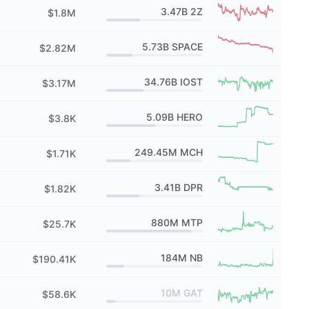
3.47B
2Z
$1.8M
5.73B
SPACE
$2.82M
34.76B
IOST
$3.17M
5.09B
HERO
$3.8K
249.45M
MCH
$1.71K
3.41B
DPR
$1.82K
880M
MTP
$25.7K
184M
NB
$190.41K
10M
GAT
$58.6K