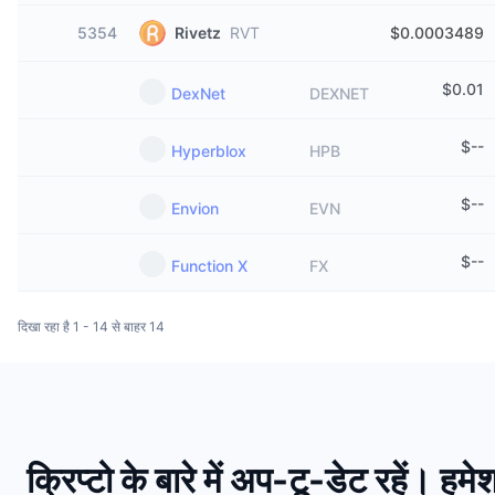
5354
Rivetz
RVT
$0.0003489
$
0.01
DexNet
DEXNET
$
--
Hyperblox
HPB
$
--
Envion
EVN
$
--
Function X
FX
दिखा रहा है 1 - 14 से बाहर 14
क्रिप्टो के बारे में अप-टू-डेट रहें। ह