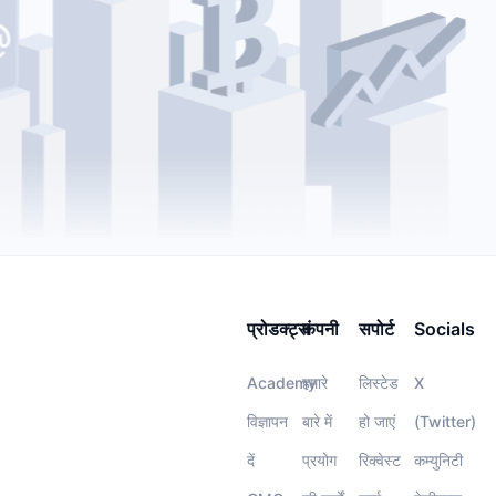
प्रोडक्ट्स
कंपनी
सपोर्ट
Socials
Academy
हमारे
लिस्टेड
X
विज्ञापन
बारे में
हो जाएं
(Twitter)
दें
प्रयोग
रिक्वेस्ट
कम्युनिटी