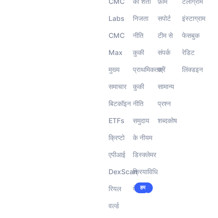
CMC
की शर्तों
फ़ार्म
टेलीग्राम
Labs
निजता
सपोर्ट
इंस्टाग्राम
CMC
नीति
टीम से
फेसबुक
Max
कुकी
संपर्क
रेडिट
मुख्य
प्राथमिकताएं
करें
लिंक्डइन
समाचार
कुकी
सामान्य
बिटकॉइन
नीति
प्रश्न
ETFs
समुदाय
शब्दकोष
क्रिप्टो
के नीयम
एपीआई
डिस्क्लेमर
DexScan
क्रियाविधि
हम
रियल
पेशे
भर्ती
कर
वर्ल्ड
रहे