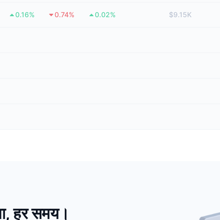
0.16%
0.74%
0.02%
$9.15K
मेशा, हर समय।