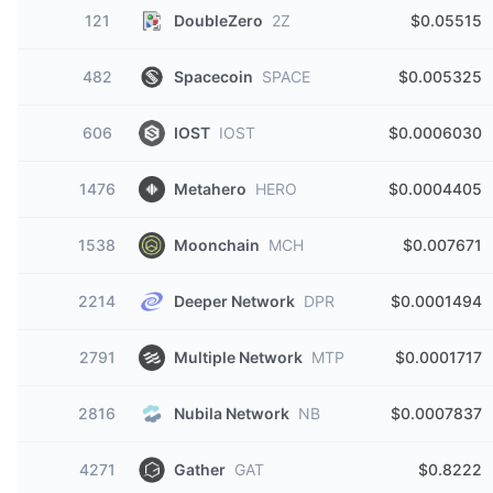
121
DoubleZero
2Z
$0.05515
482
Spacecoin
SPACE
$0.005325
606
IOST
IOST
$0.0006030
1476
Metahero
HERO
$0.0004405
1538
Moonchain
MCH
$0.007671
2214
Deeper Network
DPR
$0.0001494
2791
Multiple Network
MTP
$0.0001717
2816
Nubila Network
NB
$0.0007837
4271
Gather
GAT
$0.8222