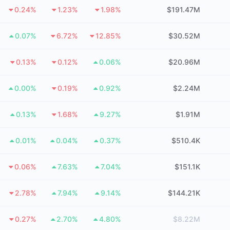
0.24%
1.23%
1.98%
$191.47M
0.07%
6.72%
12.85%
$30.52M
0.13%
0.12%
0.06%
$20.96M
0.00%
0.19%
0.92%
$2.24M
0.13%
1.68%
9.27%
$1.91M
0.01%
0.04%
0.37%
$510.4K
0.06%
7.63%
7.04%
$151.1K
2.78%
7.94%
9.14%
$144.21K
0.27%
2.70%
4.80%
$8.22M