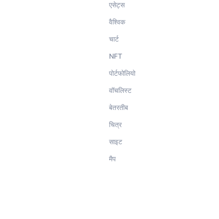
हैं!
एसेट्स
वैश्विक
चार्ट
NFT
पोर्टफोलियो
वॉचलिस्‍ट
बेतरतीब
चित्र
साइट
मैप