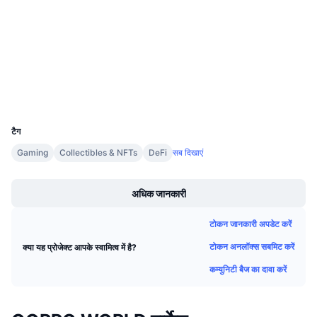
कॉन्ट्रैक्ट्स
आगामी सेल
फंडिंग दरें
सीखें और कमाएँ
3.9
रेटिंग (CertiK)
etherscan.io
एक्सप्लोरर
कैलेंडर
वॉलेट्स
ICO कैलेंडर
UCID
18345
टैग
घटनाक्रमो का कलैंडर
Gaming
Collectibles & NFTs
DeFi
सब दिखाएं
Boost
अधिक जानकारी
टोकन जानकारी अपडेट करें
टोकन अनलॉक्स सबमिट करें
क्या यह प्रोजेक्ट आपके स्वामित्व में है?
कम्युनिटी बैज का दावा करें