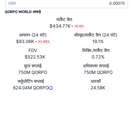
USD
ट्रेंडिंग
क्रिप्टो ETF
लर्न
CMC MCP
QORPO WORLD आंकड़े
नया
मार्केट कैप
बिटकॉइन ETFs
x402
न्यूज़
$434.77K
10.9%
क्रिप्टो
एथेरियम ETFs
आयतन (24 घंटे)
वॉल्यूम/मार्केट कैप (24 घंटे)
Academy
$83.06K
19.1%
22.96%
राजनीति
FDV
लिक्वि./मार्केट कैप
तकनीकी विश्लेषण
रिसर्च
$522.53K
0.72%
स्पोर्ट्स
कुल सप्लाई
अधिकतम सप्लाई
आरएसआई
वीडियो
750M QORPO
750M QORPO
वित्त
MACD
सर्कुलेटिंग सप्लाई
धारकों
शब्दकोष
624.04M QORPO
24.58K
टेक
Website
डेरिवेटिव्स
कैम्पेन
वेबसाइट
NFT
ओवरव्यू
एयरड्रॉप
Socials
कुल NFT आँकड़े
लिक्विडेशन
डायमंड रिवॉर्ड
0x2251...FAA940