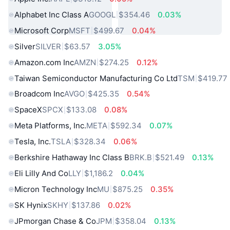
Alphabet Inc Class A
GOOGL
$354.46
0.03%
Microsoft Corp
MSFT
$499.67
0.04%
Silver
SILVER
$63.57
3.05%
Amazon.com Inc
AMZN
$274.25
0.12%
Taiwan Semiconductor Manufacturing Co Ltd
TSM
$419.77
Broadcom Inc
AVGO
$425.35
0.54%
SpaceX
SPCX
$133.08
0.08%
Meta Platforms, Inc.
META
$592.34
0.07%
Tesla, Inc.
TSLA
$328.34
0.06%
Berkshire Hathaway Inc Class B
BRK.B
$521.49
0.13%
Eli Lilly And Co
LLY
$1,186.2
0.04%
Micron Technology Inc
MU
$875.25
0.35%
SK Hynix
SKHY
$137.86
0.02%
JPmorgan Chase & Co
JPM
$358.04
0.13%