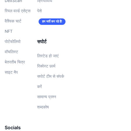
DexScan
क्रियाविधि
रियल वर्ल्ड एसेट्स
पेशे
वैश्विक चार्ट
हम भर्ती कर रहे हैं!
NFT
सपोर्ट
पोर्टफोलियो
वॉचलिस्‍ट
लिस्टेड हो जाएं
बेतरतीब चित्र
रिक्वेस्ट फ़ार्म
साइट मैप
सपोर्ट टीम से संपर्क
करें
सामान्य प्रश्न
शब्दकोष
Socials