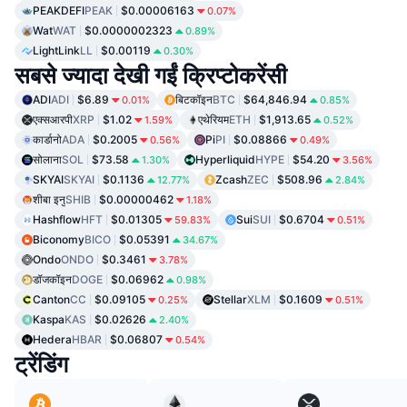
PEAKDEFI
PEAK
$0.00006163
0.07%
Wat
WAT
$0.0000002323
0.89%
LightLink
LL
$0.00119
0.30%
सबसे ज्यादा देखी गईं क्रिप्टोकरेंसी
ADI
ADI
$6.89
बिटकॉइन
BTC
$64,846.94
0.01%
0.85%
एक्सआरपी
XRP
$1.02
एथेरियम
ETH
$1,913.65
1.59%
0.52%
कार्डानो
ADA
$0.2005
Pi
PI
$0.08866
0.56%
0.49%
सोलाना
SOL
$73.58
Hyperliquid
HYPE
$54.20
1.30%
3.56%
SKYAI
SKYAI
$0.1136
Zcash
ZEC
$508.96
12.77%
2.84%
शीबा इनु
SHIB
$0.00000462
1.18%
Hashflow
HFT
$0.01305
Sui
SUI
$0.6704
59.83%
0.51%
Biconomy
BICO
$0.05391
34.67%
Ondo
ONDO
$0.3461
3.78%
डॉजकॉइन
DOGE
$0.06962
0.98%
Canton
CC
$0.09105
Stellar
XLM
$0.1609
0.25%
0.51%
Kaspa
KAS
$0.02626
2.40%
Hedera
HBAR
$0.06807
0.54%
ट्रेंडिंग