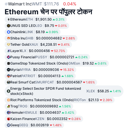
Walmart Inc
WMT
$111.76
0.04%
Ethereum चेन पर पॉपुलर टोकन
Ethereum
ETH
$1,901.50
0.31%
UNUS SED LEO
LEO
$9.75
0.01%
Chainlink
LINK
$8.19
0.99%
Shiba Inu
SHIB
$0.000004682
2.68%
Tether Gold
XAUt
$4,238.51
0.41%
LayerX
LX
$0.0000456
52.73%
Pussy Financial
PUSSY
$0.000002721
0.24%
GameStop Tokenized Stock (Ondo)
GMEon
$19.52
0.61%
Myria
MYRIA
$0.000009036
15.32%
Patriot
PATRIOT
$0.00004113
1.68%
Real Smurf Cat
SMURFCAT
$0.000004567
1.65%
Energy Select Sector SPDR Fund tokenized
XLEX
$58.25
1.41%
stock(xStock)
Riot Platforms Tokenized Stock (Ondo)
RIOTon
$21.13
2.39%
Trog
TROG
$0.0000009692
1.56%
Hemule
HEMULE
$0.0004637
0.42%
Kaizen Finance
KZEN
$0.0002352
0.28%
Geeq
GEEQ
$0.002619
1.48%