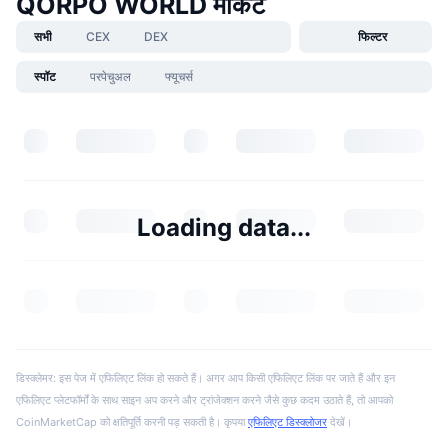
QORPO WORLD मार्केट
सभी
CEX
DEX
फिल्टर
स्पॉट
परपेचुअल
फ्यूचर्स
Loading data...
डिस्क्लेमर: इस पेज में एफिलिएट लिंक हो सकते हैं। अगर आप किसी एफिलिएट लिंक पर जाते हैं और इन
एफिलिएट प्लेटफॉर्मों के साथ साइन अप करने और ट्रांजेक्शन करने जैसे कुछ कदम उठाते हैं, तो आपको
CoinMarketCap को क्षतिपूर्ति करनी पड़ सकती है। कृपया
एफिलिएट डिस्क्लोजर
देखें।