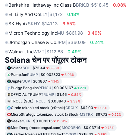
Berkshire Hathaway Inc Class B
BRK.B
$518.45
0.08%
Eli Lilly And Co
LLY
$1,172
0.18%
SK Hynix
SKHY
$141.13
6.55%
Micron Technology Inc
MU
$861.98
3.49%
JPmorgan Chase & Co
JPM
$360.09
0.24%
Walmart Inc
WMT
$112.88
0.49%
Solana चेन पर पॉपुलर टोकन
Solana
SOL
$73.44
0.86%
Pump.fun
PUMP
$0.002323
3.93%
Jupiter
JUP
$0.1867
1.14%
Pudgy Penguins
PENGU
$0.006167
1.27%
OFFICIAL TRUMP
TRUMP
$1.46
0.84%
TROLL (SOL)
TROLL
$0.03843
3.53%
Circle tokenized stock (xStock)
CRCLX
$62.03
2.08%
MicroStrategy tokenized stock (xStock)
MSTRX
$97.72
0.22%
Seeker
SKR
$0.008315
11.61%
Moo Deng (moodengsol.com)
MOODENG
$0.03714
0.73%
Nasdaq tokenized ETF (xStock)
QQQX
$718.33
0.89%