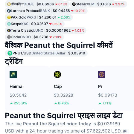
डॉजकॉइन
DOGE
$0.06966
Stellar
XLM
$0.1616
0.13%
2.97%
Lorenzo Protocol
BANK
$0.04458
10.70%
PAX Gold
PAXG
$4,260.01
2.56%
Kaspa
KAS
$0.02607
0.68%
Terra Classic
LUNC
$0.00004962
1.03%
Ondo
ONDO
$0.3738
2.18%
वैश्विक Peanut the Squirrel कीमतें
PNUT/USD
United States Dollar
$0.03919
ट्रेंडिंग
Heima
Cap
Pi
$0.5042
$0.02928
$0.09173
255.9%
6.76%
7.11%
Peanut the Squirrel प्राइस लाइव डेटा
The live
Peanut the Squirrel price today
is $0.039189
USD with a 24-hour trading volume of $7,622,502 USD.
हम