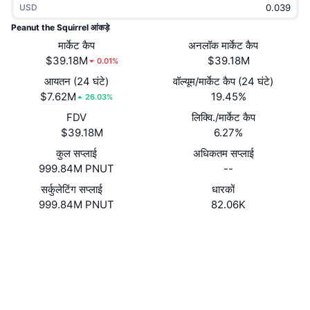
USD
ट्रेंडिंग
क्रिप्टो ETF
लर्न
CMC MCP
Peanut the Squirrel आंकड़े
नया
मार्केट कैप
अनलॉक मार्केट कैप
बिटकॉइन ETFs
x402
न्यूज़
$39.18M
$39.18M
0.01%
क्रिप्टो
एथेरियम ETFs
आयतन (24 घंटे)
वॉल्यूम/मार्केट कैप (24 घंटे)
Academy
$7.62M
19.45%
26.03%
राजनीति
FDV
लिक्वि./मार्केट कैप
तकनीकी विश्लेषण
रिसर्च
$39.18M
6.27%
स्पोर्ट्स
कुल सप्लाई
अधिकतम सप्लाई
आरएसआई
वीडियो
999.84M PNUT
--
वित्त
MACD
सर्कुलेटिंग सप्लाई
धारकों
शब्दकोष
999.84M PNUT
82.06K
टेक
वेबसाइट
Website
डेरिवेटिव्स
कैम्पेन
Socials
NFT
ओवरव्यू
कॉन्ट्रैक्ट्स
2qEHjD...1tpump
एयरड्रॉप
3.4
रेटिंग (CertiK)
कुल NFT आँकड़े
लिक्विडेशन
एक्सप्लोरर
solscan.io
डायमंड रिवॉर्ड