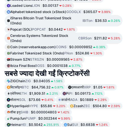
Loaded Lions
LION
$0.00137
0.28%
Alphabet tokenized stock (xStock)
GOOGLX
$365.07
3.99%
iShares Bitcoin Trust Tokenized Stock
IBITon
$36.53
0.26%
(Ondo)
Popcat (SOL)
POPCAT
$0.0442
1.97%
Cerebras Systems Tokenized Stock
CBRSon
$211.82
5.28%
(Ondo)
Coin (reservebankapp.com)
COINS
$0.00009852
0.38%
Fabrinet Tokenized Stock (Ondo)
FNon
$524.86
1.30%
Stream SZN
STRSZN
$0.00009565
2.87%
Ibiza Final Boss
BOSS
$0.0001038
0.77%
सबसे ज्यादा देखी गईं क्रिप्टोकरेंसी
ZIGChain
ZIG
$0.04035
1.58%
बिटकॉइन
BTC
$64,756.32
एक्सआरपी
XRP
$1.05
0.97%
1.61%
एथेरियम
ETH
$1,909.51
Pi
PI
$0.09173
2.21%
7.12%
सोलाना
SOL
$73.66
कार्डानो
ADA
$0.1889
0.41%
2.29%
Hyperliquid
HYPE
$55.86
Zcash
ZEC
$504.80
3.20%
2.59%
शीबा इनु
SHIB
$0.000004803
1.42%
Pump.fun
PUMP
$0.002344
5.99%
Heima
HEI
$0.5042
Sui
SUI
$0.6838
255.91%
1.24%