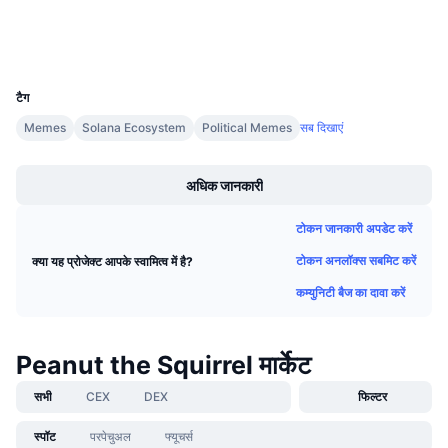
आगामी सेल
वॉलेट्स
फंडिंग दरें
सीखें और कमाएँ
UCID
33788
कैलेंडर
टैग
Memes
Solana Ecosystem
Political Memes
सब दिखाएं
ICO कैलेंडर
Boost
अधिक जानकारी
घटनाक्रमो का कलैंडर
टोकन जानकारी अपडेट करें
टोकन अनलॉक्स सबमिट करें
क्या यह प्रोजेक्ट आपके स्वामित्व में है?
कम्युनिटी बैज का दावा करें
Peanut the Squirrel मार्केट
सभी
CEX
DEX
फिल्टर
स्पॉट
परपेचुअल
फ्यूचर्स