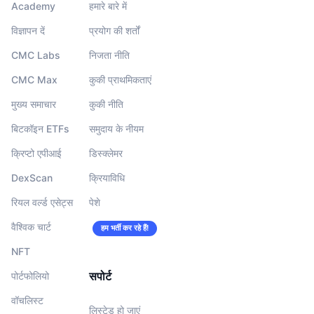
Academy
हमारे बारे में
विज्ञापन दें
प्रयोग की शर्तों
CMC Labs
निजता नीति
CMC Max
कुकी प्राथमिकताएं
मुख्य समाचार
कुकी नीति
बिटकॉइन ETFs
समुदाय के नीयम
क्रिप्टो एपीआई
डिस्क्लेमर
DexScan
क्रियाविधि
रियल वर्ल्ड एसेट्स
पेशे
वैश्विक चार्ट
हम भर्ती कर रहे हैं!
NFT
सपोर्ट
पोर्टफोलियो
वॉचलिस्‍ट
लिस्टेड हो जाएं