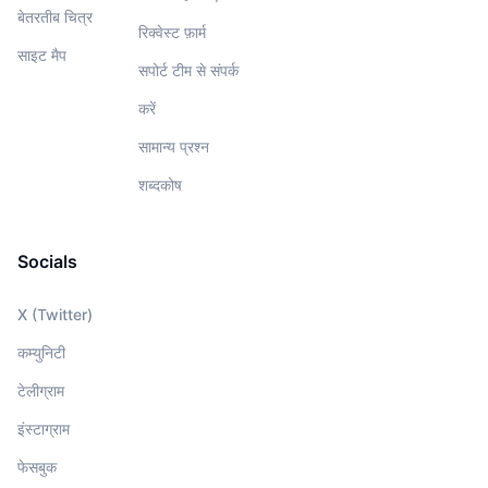
बेतरतीब चित्र
रिक्वेस्ट फ़ार्म
साइट मैप
सपोर्ट टीम से संपर्क
करें
सामान्य प्रश्न
शब्दकोष
Socials
X (Twitter)
कम्युनिटी
टेलीग्राम
इंस्टाग्राम
फेसबुक