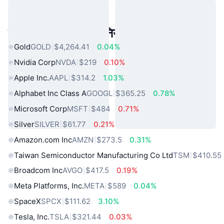
लोकप्रिय वास्तविक दुनिया की संपत्तियां
Gold
GOLD
$4,264.41
0.04%
Nvidia Corp
NVDA
$219
0.10%
Apple Inc.
AAPL
$314.2
1.03%
Alphabet Inc Class A
GOOGL
$365.25
0.78%
Microsoft Corp
MSFT
$484
0.71%
Silver
SILVER
$61.77
0.21%
Amazon.com Inc
AMZN
$273.5
0.31%
Taiwan Semiconductor Manufacturing Co Ltd
TSM
$410.55
Broadcom Inc
AVGO
$417.5
0.19%
Meta Platforms, Inc.
META
$589
0.04%
SpaceX
SPCX
$111.62
3.10%
Tesla, Inc.
TSLA
$321.44
0.03%