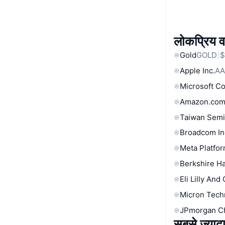
लोकप्रिय वा
Gold
GOLD
$
Apple Inc.
AA
Microsoft C
Amazon.com
Taiwan Semi
Broadcom In
Meta Platfor
Berkshire Ha
Eli Lilly And
Micron Tech
JPmorgan C
सबसे ज्यादा