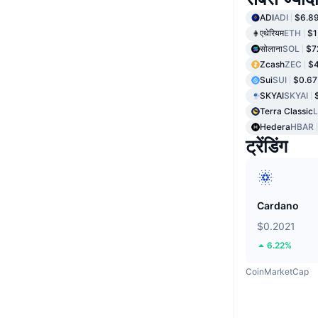
ADI
ADI
$6.8
एथेरियम
ETH
$1
सोलाना
SOL
$7
Zcash
ZEC
$
Sui
SUI
$0.67
SKYAI
SKYAI
Terra Classic
Hedera
HBAR
ट्रेंडिंग
Cardano
$0.2021
6.22%
CoinMarketCap