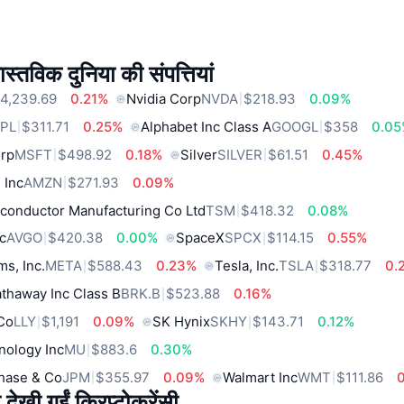
स्तविक दुनिया की संपत्तियां
4,239.69
0.21%
Nvidia Corp
NVDA
$218.93
0.09%
PL
$311.71
0.25%
Alphabet Inc Class A
GOOGL
$358
0.0
orp
MSFT
$498.92
0.18%
Silver
SILVER
$61.51
0.45%
 Inc
AMZN
$271.93
0.09%
conductor Manufacturing Co Ltd
TSM
$418.32
0.08%
c
AVGO
$420.38
0.00%
SpaceX
SPCX
$114.15
0.55%
ms, Inc.
META
$588.43
0.23%
Tesla, Inc.
TSLA
$318.77
0.
thaway Inc Class B
BRK.B
$523.88
0.16%
 Co
LLY
$1,191
0.09%
SK Hynix
SKHY
$143.71
0.12%
nology Inc
MU
$883.6
0.30%
hase & Co
JPM
$355.97
0.09%
Walmart Inc
WMT
$111.86
 देखी गईं क्रिप्टोकरेंसी