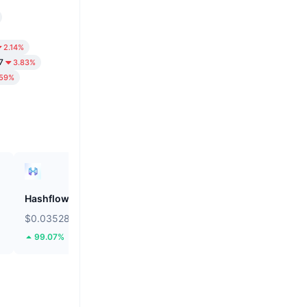
2.14%
7
3.83%
.59%
Hashflow
ZEROBASE
$0.03528
$0.1844
99.07%
49.27%