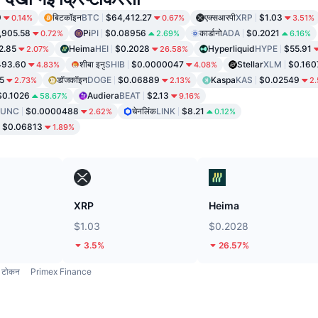
9
बिटकॉइन
BTC
$64,412.27
एक्सआरपी
XRP
$1.03
0.14%
0.67%
3.51%
,905.58
Pi
PI
$0.08956
कार्डानो
ADA
$0.2021
0.72%
2.69%
6.16%
2.85
Heima
HEI
$0.2028
Hyperliquid
HYPE
$55.91
2.07%
26.58%
493.60
शीबा इनु
SHIB
$0.0000047
Stellar
XLM
$0.160
4.83%
4.08%
5
डॉजकॉइन
DOGE
$0.06889
Kaspa
KAS
$0.02549
2.73%
2.13%
2
$0.1026
Audiera
BEAT
$2.13
58.67%
9.16%
LUNC
$0.0000488
चेनलिंक
LINK
$8.21
2.62%
0.12%
$0.06813
1.89%
XRP
Heima
$1.03
$0.2028
3.5%
26.57%
टोकन
Primex Finance