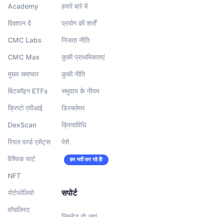
Academy
हमारे बारे में
विज्ञापन दें
प्रयोग की शर्तों
CMC Labs
निजता नीति
CMC Max
कुकी प्राथमिकताएं
मुख्य समाचार
कुकी नीति
बिटकॉइन ETFs
समुदाय के नीयम
क्रिप्टो एपीआई
डिस्क्लेमर
DexScan
क्रियाविधि
रियल वर्ल्ड एसेट्स
पेशे
वैश्विक चार्ट
हम भर्ती कर रहे हैं!
NFT
सपोर्ट
पोर्टफोलियो
वॉचलिस्‍ट
लिस्टेड हो जाएं