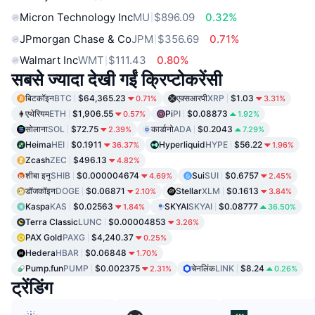
Micron Technology Inc
MU
$896.09
0.32%
JPmorgan Chase & Co
JPM
$356.69
0.71%
Walmart Inc
WMT
$111.43
0.80%
सबसे ज्यादा देखी गईं क्रिप्टोकरेंसी
बिटकॉइन
BTC
$64,365.23
एक्सआरपी
XRP
$1.03
0.71%
3.31%
एथेरियम
ETH
$1,906.55
Pi
PI
$0.08873
0.57%
1.92%
सोलाना
SOL
$72.75
कार्डानो
ADA
$0.2043
2.39%
7.29%
Heima
HEI
$0.1911
Hyperliquid
HYPE
$56.22
36.37%
1.96%
Zcash
ZEC
$496.13
4.82%
शीबा इनु
SHIB
$0.000004674
Sui
SUI
$0.6757
4.69%
2.45%
डॉजकॉइन
DOGE
$0.06871
Stellar
XLM
$0.1613
2.10%
3.84%
Kaspa
KAS
$0.02563
SKYAI
SKYAI
$0.08777
1.84%
36.50%
Terra Classic
LUNC
$0.00004853
3.26%
PAX Gold
PAXG
$4,240.37
0.25%
Hedera
HBAR
$0.06848
1.70%
Pump.fun
PUMP
$0.002375
चेनलिंक
LINK
$8.24
2.31%
0.26%
ट्रेंडिंग