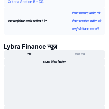
Criteria Section B - (3).
ट्रेंडिंग
क्रिप्टो ETF
लर्न
CMC MCP
टोकन जानकारी अपडेट करें
नया
बिटकॉइन ETFs
x402
न्यूज़
टोकन अनलॉक्स सबमिट करें
क्या यह प्रोजेक्ट आपके स्वामित्व में है?
क्रिप्टो
एथेरियम ETFs
कम्युनिटी बैज का दावा करें
Academy
राजनीति
तकनीकी विश्लेषण
रिसर्च
Lybra Finance न्यूज़
स्पोर्ट्स
टॉप
सबसे नया
आरएसआई
वीडियो
CMC दैनिक विश्लेषण
वित्त
MACD
शब्दकोष
टेक
डेरिवेटिव्स
कैम्पेन
NFT
ओवरव्यू
एयरड्रॉप
कुल NFT आँकड़े
लिक्विडेशन
डायमंड रिवॉर्ड