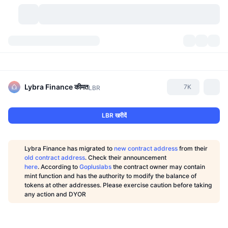
क्रिप्टोकरेंसी
डैशबोर्ड्स
क्रिप्टोकरेंसी
डेक्सस्कैन
मार्केट
रैंकिंग
Lybra Finance
कीमत
7K
LBR
सिग्नल्स
एक्सचेंज
श्रेणियां
New
मार्केट ओवरव्यू
LBR खरीदें
ट्रेंडिंग
कम्युनिटी
ऐतिहासिक स्नैपशॉट
स्पॉट मार्केट
सेंट्रलाइज्ड एक्सचेंज
Lybra Finance has migrated to
new contract address
from their
नया
फ़ीड
API
टोकन अनलॉक्स
क्रिप्टोकरेंसी की संख्या
old contract address
. Check their announcement
स्पॉट
here
.
According to
Gopluslabs
the contract owner may contain
mint function and has the authority to modify the balance of
लाभकर्ता
टॉपिक
यील्ड
प्रोडक्ट्स
बिटकॉइन ट्रेजरी
डेरिवेटिव्स
API
tokens at other addresses. Please exercise caution before taking
any action and DYOR
मीम एक्सप्लोरर
लाइव
रियल वर्ल्ड एसेट्स
बीएनबी ट्रेजरी
प्रोडक्ट्स
क्रिप्टो एपीआई
डिसेंट्रलाइज्ड एक्सचेंज