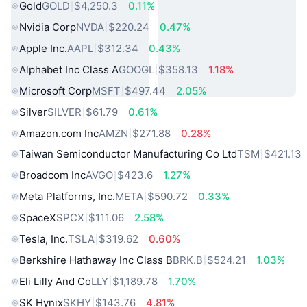
Gold
GOLD
$4,250.3
0.11%
Nvidia Corp
NVDA
$220.24
0.47%
Apple Inc.
AAPL
$312.34
0.43%
Alphabet Inc Class A
GOOGL
$358.13
1.18%
Microsoft Corp
MSFT
$497.44
2.05%
Silver
SILVER
$61.79
0.61%
Amazon.com Inc
AMZN
$271.88
0.28%
Taiwan Semiconductor Manufacturing Co Ltd
TSM
$421.13
Broadcom Inc
AVGO
$423.6
1.27%
Meta Platforms, Inc.
META
$590.72
0.33%
SpaceX
SPCX
$111.06
2.58%
Tesla, Inc.
TSLA
$319.62
0.60%
Berkshire Hathaway Inc Class B
BRK.B
$524.21
1.03%
Eli Lilly And Co
LLY
$1,189.78
1.70%
SK Hynix
SKHY
$143.76
4.81%