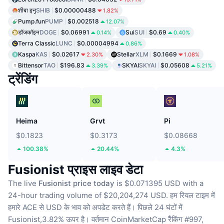
शीबा इनु
SHIB
$0.00000488
1.82%
Pump.fun
PUMP
$0.002518
12.07%
डॉजकॉइन
DOGE
$0.06991
Sui
SUI
$0.69
0.14%
0.40%
Terra Classic
LUNC
$0.00004994
0.86%
Kaspa
KAS
$0.02617
Stellar
XLM
$0.1669
2.30%
1.08%
Bittensor
TAO
$196.83
SKYAI
SKYAI
$0.05608
3.39%
5.21%
ट्रेंडिंग
Heima
Grvt
Pi
$0.1823
$0.3173
$0.08668
100.38%
20.44%
4.3%
Fusionist प्राइस लाइव डेटा
The live
Fusionist price today
is $0.071395 USD with a
24-hour trading volume of $20,204,274 USD.
हम रियल टाइम में
हमारे ACE से USD के भाव को अपडेट करते हैं।
पिछले 24 घंटों में
Fusionist,3.82% ऊपर है।
वर्तमान CoinMarketCap रैंकिंग #997,