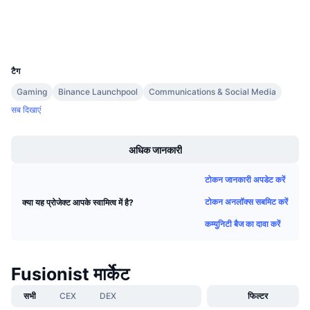
एक्सप्लोरर
आगामी सेल
फंडिंग दरें
सीखें और कमाएँ
वॉलेट्स
UCID
28674
कैलेंडर
टैग
Gaming
Binance Launchpool
Communications & Social Media
ICO कैलेंडर
सब दिखाएं
Boost
घटनाक्रमो का कलैंडर
अधिक जानकारी
टोकन जानकारी अपडेट करें
टोकन अनलॉक्स सबमिट करें
क्या यह प्रोजेक्ट आपके स्वामित्व में है?
कम्युनिटी बैज का दावा करें
Fusionist मार्केट
सभी
CEX
DEX
फिल्टर