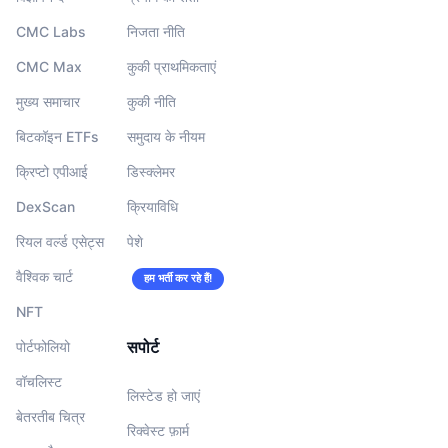
CMC Labs
निजता नीति
CMC Max
कुकी प्राथमिकताएं
मुख्य समाचार
कुकी नीति
बिटकॉइन ETFs
समुदाय के नीयम
क्रिप्टो एपीआई
डिस्क्लेमर
DexScan
क्रियाविधि
रियल वर्ल्ड एसेट्स
पेशे
वैश्विक चार्ट
हम भर्ती कर रहे हैं!
NFT
सपोर्ट
पोर्टफोलियो
वॉचलिस्‍ट
लिस्टेड हो जाएं
बेतरतीब चित्र
रिक्वेस्ट फ़ार्म