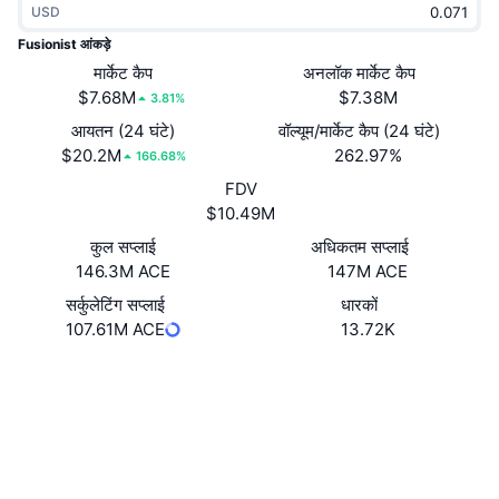
USD
ट्रेंडिंग
क्रिप्टो ETF
लर्न
CMC MCP
Fusionist आंकड़े
नया
मार्केट कैप
अनलॉक मार्केट कैप
बिटकॉइन ETFs
x402
न्यूज़
$7.68M
$7.38M
3.81%
क्रिप्टो
एथेरियम ETFs
आयतन (24 घंटे)
वॉल्यूम/मार्केट कैप (24 घंटे)
Academy
$20.2M
262.97%
166.68%
राजनीति
FDV
तकनीकी विश्लेषण
रिसर्च
$10.49M
स्पोर्ट्स
कुल सप्लाई
अधिकतम सप्लाई
आरएसआई
वीडियो
146.3M ACE
147M ACE
वित्त
MACD
सर्कुलेटिंग सप्लाई
धारकों
शब्दकोष
107.61M ACE
13.72K
टेक
वेबसाइट
Website
Whitepaper
डेरिवेटिव्स
कैम्पेन
Socials
NFT
ओवरव्यू
एयरड्रॉप
कॉन्ट्रैक्ट्स
0xc27A...B5def4
3.9
रेटिंग (CertiK)
कुल NFT आँकड़े
लिक्विडेशन
डायमंड रिवॉर्ड
explorer-endurance.fusionist.io