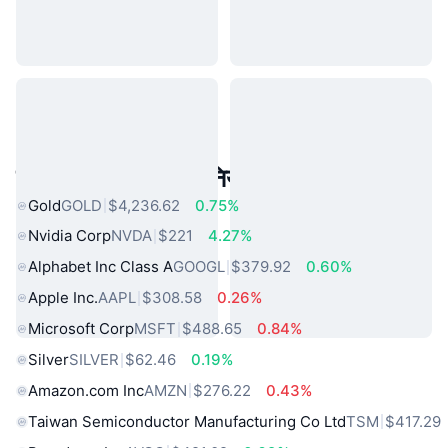
लोकप्रिय वास्तविक दुनिया की संपत्तियां
Gold
GOLD
$4,236.62
0.75%
Nvidia Corp
NVDA
$221
4.27%
Alphabet Inc Class A
GOOGL
$379.92
0.60%
Apple Inc.
AAPL
$308.58
0.26%
Microsoft Corp
MSFT
$488.65
0.84%
Silver
SILVER
$62.46
0.19%
Amazon.com Inc
AMZN
$276.22
0.43%
Taiwan Semiconductor Manufacturing Co Ltd
TSM
$417.29