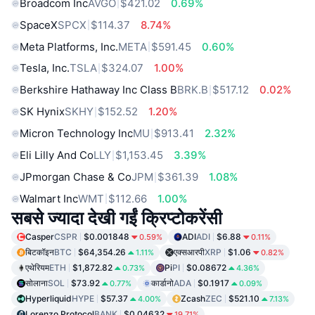
Broadcom Inc
AVGO
$421.02
0.69%
SpaceX
SPCX
$114.37
8.74%
Meta Platforms, Inc.
META
$591.45
0.60%
Tesla, Inc.
TSLA
$324.07
1.00%
Berkshire Hathaway Inc Class B
BRK.B
$517.12
0.02%
SK Hynix
SKHY
$152.52
1.20%
Micron Technology Inc
MU
$913.41
2.32%
Eli Lilly And Co
LLY
$1,153.45
3.39%
JPmorgan Chase & Co
JPM
$361.39
1.08%
Walmart Inc
WMT
$112.66
1.00%
सबसे ज्यादा देखी गईं क्रिप्टोकरेंसी
Casper
CSPR
$0.001848
ADI
ADI
$6.88
0.59%
0.11%
बिटकॉइन
BTC
$64,354.26
एक्सआरपी
XRP
$1.06
1.11%
0.82%
एथेरियम
ETH
$1,872.82
Pi
PI
$0.08672
0.73%
4.36%
सोलाना
SOL
$73.92
कार्डानो
ADA
$0.1917
0.77%
0.09%
Hyperliquid
HYPE
$57.37
Zcash
ZEC
$521.10
4.00%
7.13%
Lorenzo Protocol
BANK
$0.04632
19.71%