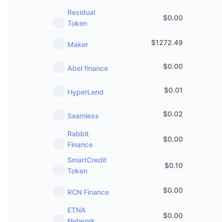
Residual
$
0.00
Token
$
1272.49
Maker
$
0.00
Abel finance
$
0.01
HyperLend
$
0.02
Seamless
Rabbit
$
0.00
Finance
SmartCredit
$
0.10
Token
$
0.00
RCN Finance
ETNA
$
0.00
Network