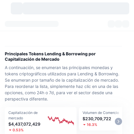
Criptomonedas
Paneles
Criptomonedas
DexScan
Mercados
Ranking
Principales Tokens Lending & Borrowing por
Capitalización de Mercado
Señales
Exchanges
Categorías
New
Visión general del mercado
A continuación, se enumeran las principales monedas y
tokens criptográficos utilizados para Lending & Borrowing.
Más populares
Comunidad
Imágenes antiguas
Mercado Spot
Exchanges centralizados
Se enumeran por tamaño de la capitalización de mercado.
Para reordenar la lista, simplemente haz clic en una de las
Nuevo
Feeds
API
Desbloqueos de tokens
opciones, como 24h o 7d, para ver el sector desde una
Núm. de criptomonedas
Spot
perspectiva diferente.
Ganadores
Temas
Rendimientos
Productos
Tesorerías de Bitcoin
Derivados
API
Capitalización de
Volumen de Comercio
mercado
$230,709,722
Explorador de memes
Directos
Activos del mundo real
Tesorerías de BNB
Productos
Cripto API
$4,437,072,429
16.3%
Exchanges descentralizados
0.53%