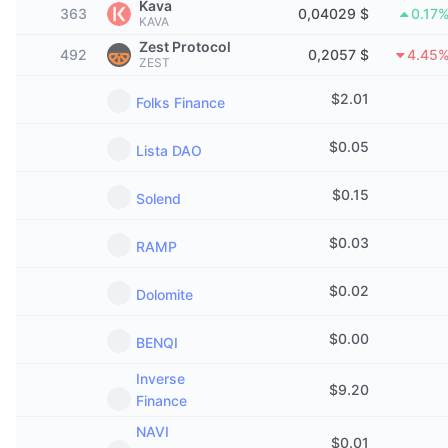
Kava
363
0,04029 $
0.17
Tendencias
ETF de criptomonedas
KAVA
Aprender
CMC MCP
Zest Protocol
492
0,2057 $
4.45
ZEST
Nuevo
ETF de Bitcoin
x402
Noticias
$
2.01
Folks Finance
Cripto
ETF de Ethereum
Academia
$
0.05
Lista DAO
Política
Análisis técnico
Investigación
$
0.15
Solend
Deportes
RSI
Vídeos
$
0.03
RAMP
Finanzas
MACD
Glosario
$
0.02
Dolomite
Tecnología
Derivados
Campañas
$
0.00
BENQI
NFT
Inverse
Vista general
Airdrops
$
9.20
Finance
Estadísticas generales de NFT
Liquidaciones
Recompensas de diamante
NAVI
$
0.01