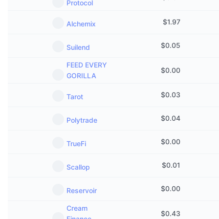
Protocol
Próximas ventas
Tasas de financiación
Aprende y Gana
$
1.97
Alchemix
Calendarios
$
0.05
Suilend
FEED EVERY
Calendario de ICO
$
0.00
GORILLA
Calendario de eventos
$
0.03
Tarot
$
0.04
Polytrade
$
0.00
TrueFi
$
0.01
Scallop
$
0.00
Reservoir
Cream
$
0.43
Finance