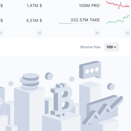
 $
1,47M $
100M
PRO
332.57M
TAKE
 $
4,51M $
--
--
--
--
Mostrar filas
100