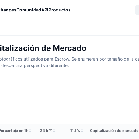
changes
Comunidad
API
Productos
italización de Mercado
ptográficos utilizados para Escrow. Se enumeran por tamaño de la ca
r desde una perspectiva diferente.
Porcentaje en 1h
24 h %
7 d %
Capitalización de mercado