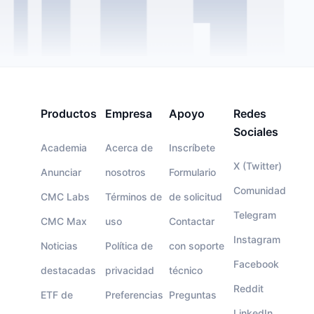
Productos
Empresa
Apoyo
Redes
Sociales
Academia
Acerca de
Inscríbete
X (Twitter)
Anunciar
nosotros
Formulario
Comunidad
CMC Labs
Términos de
de solicitud
Telegram
CMC Max
uso
Contactar
Instagram
Noticias
Política de
con soporte
Facebook
destacadas
privacidad
técnico
Reddit
ETF de
Preferencias
Preguntas
LinkedIn