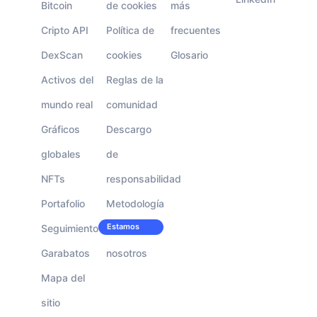
Bitcoin
de cookies
más
Cripto API
Política de
frecuentes
DexScan
cookies
Glosario
Activos del
Reglas de la
mundo real
comunidad
Gráficos
Descargo
globales
de
NFTs
responsabilidad
Portafolio
Metodología
Estamos
Seguimiento
Trabaja con
contratando!
Garabatos
nosotros
Mapa del
sitio