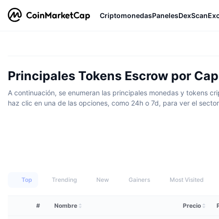
Criptomonedas
Paneles
DexScan
Ex
Principales Tokens Escrow por Cap
A continuación, se enumeran las principales monedas y tokens cri
haz clic en una de las opciones, como 24h o 7d, para ver el secto
Top
Trending
New
Gainers
Most Visited
#
Nombre
Precio