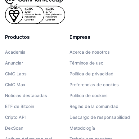
Productos
Empresa
Academia
Acerca de nosotros
Anunciar
Términos de uso
CMC Labs
Política de privacidad
CMC Max
Preferencias de cookies
Noticias destacadas
Política de cookies
ETF de Bitcoin
Reglas de la comunidad
Cripto API
Descargo de responsabilidad
DexScan
Metodología
lista
en Synthetix
información disponible en GMX
data
Activos del mundo real
Trabaja con nosotros