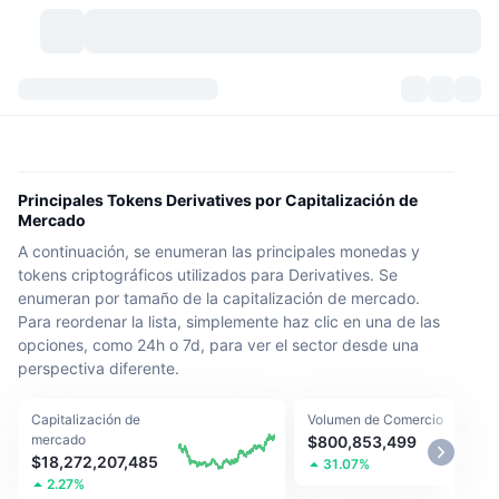
Criptomonedas
Paneles
Criptomonedas
DexScan
Mercados
Ranking
Principales Tokens Derivatives por Capitalización de
Mercado
Señales
Exchanges
Categorías
New
Visión general del mercado
A continuación, se enumeran las principales monedas y
tokens criptográficos utilizados para Derivatives. Se
Más populares
Comunidad
Imágenes antiguas
Mercado Spot
Exchanges centralizados
enumeran por tamaño de la capitalización de mercado.
Para reordenar la lista, simplemente haz clic en una de las
Nuevo
Feeds
API
Desbloqueos de tokens
opciones, como 24h o 7d, para ver el sector desde una
Núm. de criptomonedas
Spot
perspectiva diferente.
Ganadores
Temas
Rendimientos
Productos
Tesorerías de Bitcoin
Derivados
API
Capitalización de
Volumen de Comercio
mercado
$800,853,499
Explorador de memes
Directos
Activos del mundo real
Tesorerías de BNB
Productos
Cripto API
$18,272,207,485
31.07%
Exchanges descentralizados
2.27%