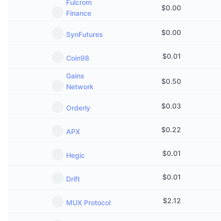
Fulcrom
$
0.00
Finance
$
0.00
SynFutures
$
0.01
Coin98
Gains
$
0.50
Network
$
0.03
Orderly
$
0.22
APX
$
0.01
Hegic
$
0.01
Drift
$
2.12
MUX Protocol