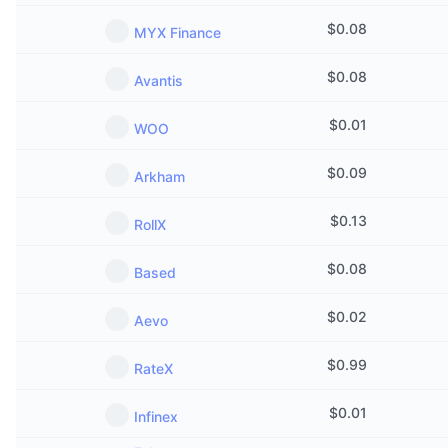
Próximas ventas
$
0.08
Tasas de financiación
Aprende y Gana
MYX Finance
$
0.08
Avantis
Calendarios
$
0.01
WOO
Calendario de ICO
$
0.09
Arkham
Calendario de eventos
$
0.13
RollX
$
0.08
Based
$
0.02
Aevo
$
0.99
RateX
$
0.01
Infinex