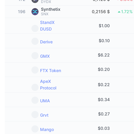
DYDX
Tendencias
ETF de criptomonedas
Synthetix
Aprender
CMC MCP
196
0,2156 $
1.72%
SNX
Nuevo
ETF de Bitcoin
StandX
x402
Noticias
$
1.00
DUSD
Cripto
ETF de Ethereum
Academia
$
0.10
Derive
Política
Análisis técnico
Investigación
$
6.22
GMX
Deportes
RSI
Vídeos
$
0.20
FTX Token
Finanzas
MACD
ApeX
Glosario
$
0.22
Protocol
Tecnología
Derivados
$
0.34
Campañas
UMA
NFT
$
0.27
Vista general
Airdrops
Grvt
Estadísticas generales de NFT
$
0.03
Liquidaciones
Recompensas de diamante
Mango