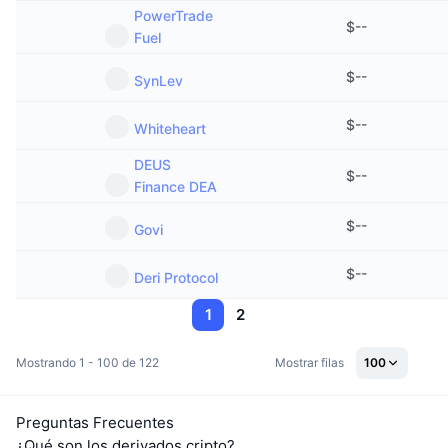
PowerTrade
$
--
Fuel
$
--
SynLev
$
--
Whiteheart
DEUS
$
--
Finance DEA
$
--
Govi
$
--
Deri Protocol
1
2
Mostrando 1 - 100 de 122
Mostrar filas
100
Preguntas Frecuentes
¿Qué son los derivados cripto?