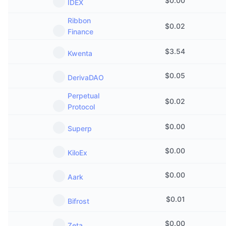
$
0.00
IDEX
Ribbon
$
0.02
Finance
$
3.54
Kwenta
$
0.05
DerivaDAO
Perpetual
$
0.02
Protocol
$
0.00
Superp
$
0.00
KiloEx
$
0.00
Aark
$
0.01
Bifrost
$
0.00
Zeta