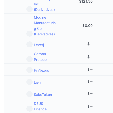
$
121.50
Inc
(Derivatives)
Modine
Manufacturin
$
0.00
g Co
(Derivatives)
$
--
Leverj
Carbon
$
--
Protocol
$
--
FinNexus
$
--
Lien
$
--
SakeToken
DEUS
$
--
Finance