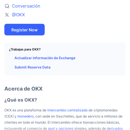
Mejores Traders
Artículos
Entradas/salidas de exchanges
API de DEX
Calculadora
Tablas de clasificación
Conversación
Spot
@OKX
Sentimiento
Empresa
Newsletter
Indicadores
Tendencias
Derivados
Register Now
Precios
CMC Launch
Próximos
Índice de Miedo y Codicia.
Recursos
CMC Labs
Añadidos recientemente
Índice de temporada de Altcoins
¿Trabajas para OKX?
Actualizar información de Exchange
CMC Max
Ganadores y perdedores
Indicadores del ciclo de mercado
Documentación
Submit Reserve Data
Noticias destacadas
Más visitados
Dominio de Bitcoin
Preguntas más frecuentes
Bot de Telegram
Acerca de OKX
Sentimiento de la comunidad
Índice CoinMarketCap 20
Integraciones de IA
¿Qué es OKX?
Anunciar
Clasificación de cadenas
Índice CoinMarketCap 100
OKX es una plataforma de
intercambio centralizado
de criptomonedas
Hub de Agentes de CMC
(CEX) y
monedero
, con sede en Seychelles, que da servicio a millones de
Mercados de predicción
Flujos de ETF
Widgets del sitio
clientes en todo el mundo. El intercambio ofrece transacciones básicas,
Mercado de Habilidades
incluyendo el comercio de
spot
y
opciones
simples, además de
derivados