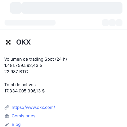
Criptomonedas
Paneles
Criptomonedas
OKX
DexScan
Mercados
Ranking
Volumen de trading Spot (24 h)
Señales
Exchanges
Categorías
New
Visión general del mercado
1.481.759.592,43 $
22,987 BTC
Más populares
Comunidad
Imágenes antiguas
Mercado Spot
Exchanges centralizados
Total de activos
Nuevo
Feeds
API
Desbloqueos de tokens
Núm. de criptomonedas
Spot
17.334.005.396,13 $
Ganadores
Temas
Rendimientos
Productos
Tesorerías de Bitcoin
Derivados
API
https://www.okx.com/
Explorador de memes
Directos
Activos del mundo real
Tesorerías de BNB
Comisiones
Productos
Cripto API
Exchanges descentralizados
Blog