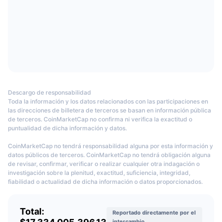
Próximas ventas
Tasas de financiación
La empresa fue fundada por Mingxing "Star" Xu en 2013 en China. Xu es
Aprende y Gana
un empresario chino. Es licenciado en Física Aplicada por la Universidad
de Ciencia y Tecnología de Pekín. Star Xu es director general de OK Group.
Calendarios
El actual CEO de OKX es Jay Hao.
¿Cuándo se lanzó el OKX?
Calendario de ICO
El intercambio, anteriormente conocido como OKEX, fue lanzado en 2017.
Descargo de responsabilidad
Calendario de eventos
Toda la información y los datos relacionados con las participaciones en
¿Dónde se encuentra OKX?
las direcciones de billetera de terceros se basan en información pública
de terceros. CoinMarketCap no confirma ni verifica la exactitud o
puntualidad de dicha información y datos.
La compañía tiene su sede en Seychelles.
CoinMarketCap no tendrá responsabilidad alguna por esta información y
Países restringidos por OKX
datos públicos de terceros. CoinMarketCap no tendrá obligación alguna
de revisar, confirmar, verificar o realizar cualquier otra indagación o
El proyecto está disponible en más de 200 países. Sin embargo, los
investigación sobre la plenitud, exactitud, suficiencia, integridad,
residentes de los Estados Unidos no tienen acceso a los servicios de la
fiabilidad o actualidad de dicha información o datos proporcionados.
plataforma.
¿Qué monedas se admiten en OKX?
Total:
Reportado directamente por el
intercambio