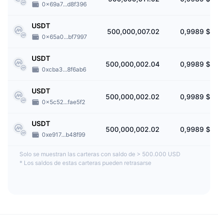
0x69a7...d8f396
USDT
500,000,007.02
0,9989 $
0x65a0...bf7997
USDT
500,000,002.04
0,9989 $
0xcba3...8f6ab6
USDT
500,000,002.02
0,9989 $
0x5c52...fae5f2
USDT
500,000,002.02
0,9989 $
0xe917...b48f99
Solo se muestran las carteras con saldo de > 500.000 USD
*
Los saldos de estas carteras pueden retrasarse