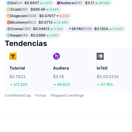
Sui
SUI
$0.6937
Audiera
BEAT
$3.17
1.67%
49.08%
Zcash
ZEC
$509.49
0.84%
Dogecoin
DOGE
$0.07017
0.22%
Biconomy
BICO
$0.0712
22.89%
Cronos
CRO
$0.04912
SKYAI
SKYAI
$0.1204
2.36%
13.54%
Kaspa
KAS
$0.0266
0.61%
Tendencias
Tutorial
Audiera
IoTeX
$0.1923
$3.18
$0.003324
311.32%
49.63%
47.76%
CoinMarketCap
Fichas
Wrapped Centrifuge