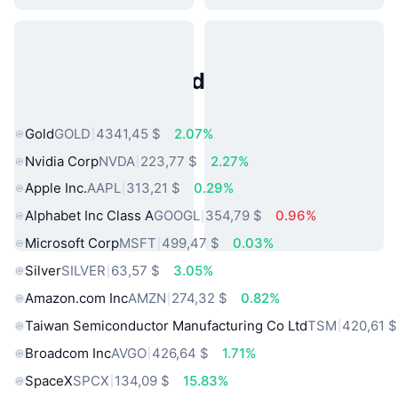
Activos del Mundo Real
Populares
Gold
GOLD
4341,45 $
2.07%
Nvidia Corp
NVDA
223,77 $
2.27%
Apple Inc.
AAPL
313,21 $
0.29%
Alphabet Inc Class A
GOOGL
354,79 $
0.96%
Microsoft Corp
MSFT
499,47 $
0.03%
Silver
SILVER
63,57 $
3.05%
Amazon.com Inc
AMZN
274,32 $
0.82%
Taiwan Semiconductor Manufacturing Co Ltd
TSM
420,61 $
Broadcom Inc
AVGO
426,64 $
1.71%
SpaceX
SPCX
134,09 $
15.83%