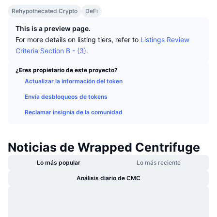
Tendencias
ETF de criptomonedas
Rehypothecated Crypto
DeFi
Aprender
CMC MCP
This is a preview page.
Nuevo
ETF de Bitcoin
x402
For more details on listing tiers, refer to
Listings Review
Noticias
Criteria Section B - (3).
Cripto
ETF de Ethereum
Academia
¿Eres propietario de este proyecto?
Política
Actualizar la información del token
Análisis técnico
Investigación
Envía desbloqueos de tokens
Deportes
RSI
Vídeos
Reclamar insignia de la comunidad
Finanzas
MACD
Glosario
Noticias de Wrapped Centrifuge
Tecnología
Derivados
Campañas
Lo más popular
Lo más reciente
NFT
Análisis diario de CMC
Vista general
Airdrops
Estadísticas generales de NFT
Liquidaciones
Recompensas de diamante