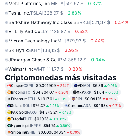
Meta Platforms, Inc.
META
591,67 $
0.37%
Tesla, Inc.
TSLA
328,97 $
2.83%
Berkshire Hathaway Inc Class B
BRK.B
521,37 $
0.54%
Eli Lilly And Co
LLY
1185,87 $
0.52%
Micron Technology Inc
MU
879,93 $
0.44%
SK Hynix
SKHY
138,15 $
3.92%
JPmorgan Chase & Co
JPM
358,12 $
0.34%
Walmart Inc
WMT
111,77 $
0.20%
Criptomonedas más visitadas
Casper
CSPR
$0.001909
ADI
ADI
$6.89
2.14%
0.05%
Bitcoin
BTC
$64,804.07
XRP
XRP
$1.04
0.26%
0.56%
Ethereum
ETH
$1,917.61
Pi
PI
$0.09126
0.11%
0.25%
Solana
SOL
$76.37
Cardano
ADA
$0.1984
2.25%
0.71%
PAX Gold
PAXG
$4,343.24
0.18%
Tutorial
TUT
$0.1923
311.32%
Hyperliquid
HYPE
$54.74
0.69%
Shiba inu
SHIB
$0.000004634
0.79%