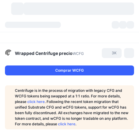
Criptomonedas
Paneles
Criptomonedas
DexScan
Mercados
Ranking
Wrapped Centrifuge
precio
3K
WCFG
Señales
Exchanges
Categorías
New
Visión general del mercado
Comprar WCFG
Más populares
Comunidad
Imágenes antiguas
Mercado Spot
Exchanges centralizados
Centrifuge is in the process of migration with legacy CFG and
Nuevo
Feeds
API
Desbloqueos de tokens
Núm. de criptomonedas
WCFG tokens being swapped at a 1:1 ratio. For more details,
Spot
please
click here
.
Following the recent token migration that
unified Substrate CFG and wCFG tokens, support for wCFG has
Ganadores
Temas
Rendimientos
Productos
Tesorerías de Bitcoin
Derivados
API
been fully discontinued. All exchanges have migrated to the new
token contract, and wCFG is no longer tradable on any platform.
For more details, please
click here
.
Explorador de memes
Directos
Activos del mundo real
Tesorerías de BNB
Productos
Cripto API
Exchanges descentralizados