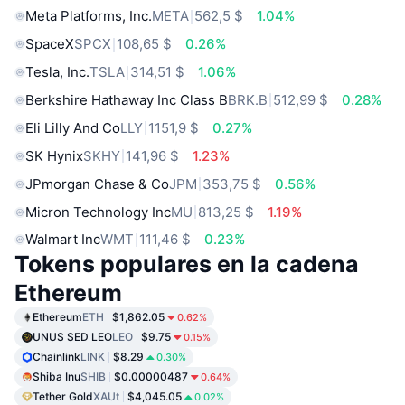
Meta Platforms, Inc.
META
562,5 $
1.04%
SpaceX
SPCX
108,65 $
0.26%
Tesla, Inc.
TSLA
314,51 $
1.06%
Berkshire Hathaway Inc Class B
BRK.B
512,99 $
0.28%
Eli Lilly And Co
LLY
1151,9 $
0.27%
SK Hynix
SKHY
141,96 $
1.23%
JPmorgan Chase & Co
JPM
353,75 $
0.56%
Micron Technology Inc
MU
813,25 $
1.19%
Walmart Inc
WMT
111,46 $
0.23%
Tokens populares en la cadena
Ethereum
Ethereum
ETH
$1,862.05
0.62%
UNUS SED LEO
LEO
$9.75
0.15%
Chainlink
LINK
$8.29
0.30%
Shiba Inu
SHIB
$0.00000487
0.64%
Tether Gold
XAUt
$4,045.05
0.02%