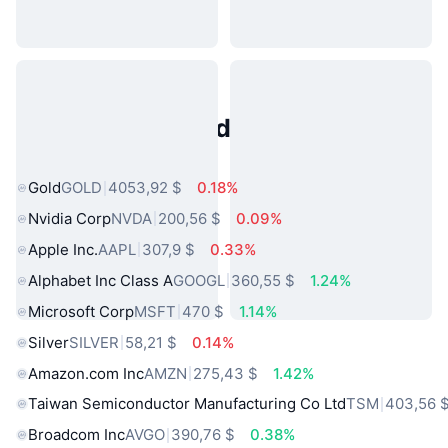
Activos del Mundo Real
Populares
Gold
GOLD
4053,92 $
0.18%
Nvidia Corp
NVDA
200,56 $
0.09%
Apple Inc.
AAPL
307,9 $
0.33%
Alphabet Inc Class A
GOOGL
360,55 $
1.24%
Microsoft Corp
MSFT
470 $
1.14%
Silver
SILVER
58,21 $
0.14%
Amazon.com Inc
AMZN
275,43 $
1.42%
Taiwan Semiconductor Manufacturing Co Ltd
TSM
403,56 
Broadcom Inc
AVGO
390,76 $
0.38%