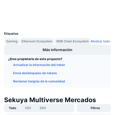
Próximas ventas
etherscan.io
Tasas de financiación
Exploradores
Aprende y Gana
Carteras
UCID
Calendarios
31320
Etiquetas
Calendario de ICO
Gaming
Ethereum Ecosystem
BNB Chain Ecosystem
Mostrar todo
Calendario de eventos
Más información
¿Eres propietario de este proyecto?
Actualizar la información del token
Envía desbloqueos de tokens
Reclamar insignia de la comunidad
Sekuya Multiverse Mercados
Todo
CEX
DEX
Filtros