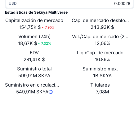
USD
Tendencias
ETF de criptomonedas
Aprender
CMC MCP
Estadísticas de Sekuya Multiverse
Capitalización de mercado
Nuevo
Cap. de mercado desbloquead
ETF de Bitcoin
x402
Noticias
154,75K $
243,93K $
7.95%
Cripto
ETF de Ethereum
Volumen (24h)
Vol./Cap. de mercado (24 h)
Academia
18,67K $
12,06%
7.32%
Política
FDV
Liq./Cap. de mercado
Análisis técnico
Investigación
281,41K $
16.86%
Deportes
Suministro total
Suministro máx.
RSI
Vídeos
599,91M SKYA
1B SKYA
Finanzas
MACD
Suministro en circulación
Titulares
Glosario
549,91M SKYA
7,08M
Tecnología
Web
Website
Whitepaper
Derivados
Campañas
Redes Sociales
NFT
Vista general
Airdrops
0x623c...C9b6e9
Contratos
Estadísticas generales de NFT
Liquidaciones
4.0
Recompensas de diamante
Calificación (CertiK)