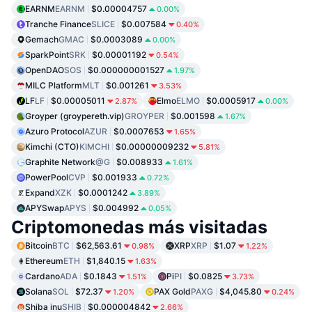
EARNM
EARNM
$0.00004757
0.00%
Tranche Finance
SLICE
$0.007584
0.40%
Gemach
GMAC
$0.0003089
0.00%
SparkPoint
SRK
$0.00001192
0.54%
OpenDAO
SOS
$0.000000001527
1.97%
MILC Platform
MLT
$0.001261
3.53%
LF
LF
$0.00005011
Elmo
ELMO
$0.0005917
2.87%
0.00%
Groyper (groypereth.vip)
GROYPER
$0.001598
1.67%
Azuro Protocol
AZUR
$0.0007653
1.65%
Kimchi (CTO)
KIMCHI
$0.00000009232
5.81%
Graphite Network
@G
$0.008933
1.61%
PowerPool
CVP
$0.001933
0.72%
Expand
XZK
$0.0001242
3.89%
APYSwap
APYS
$0.004992
0.05%
Criptomonedas más visitadas
Bitcoin
BTC
$62,563.61
XRP
XRP
$1.07
0.98%
1.22%
Ethereum
ETH
$1,840.15
1.63%
Cardano
ADA
$0.1843
Pi
PI
$0.0825
1.51%
3.73%
Solana
SOL
$72.37
PAX Gold
PAXG
$4,045.80
1.20%
0.24%
Shiba inu
SHIB
$0.000004842
2.66%