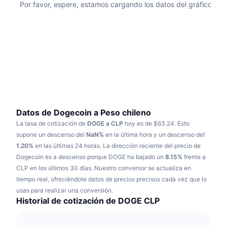
Por favor, espere, estamos cargando los datos del gráfico
Tendencias
ETF de criptomonedas
Aprender
CMC MCP
Nuevo
ETF de Bitcoin
x402
Noticias
Cripto
ETF de Ethereum
Academia
Política
Análisis técnico
Investigación
Deportes
Datos de Dogecoin a Peso chileno
RSI
Vídeos
La tasa de cotización de
DOGE a CLP
hoy es de $63.24.
Esto
Finanzas
supone un descenso del
NaN%
en la última hora y un descenso del
MACD
Glosario
1.20%
en las últimas 24 horas.
La dirección reciente del precio de
Tecnología
Dogecoin es a descenso porque DOGE ha bajado un
8.15%
frente a
Derivados
CLP en los últimos 30 días.
Nuestro conversor se actualiza en
Campañas
tiempo real, ofreciéndote datos de precios precisos cada vez que lo
NFT
usas para realizar una conversión.
Vista general
Airdrops
Historial de cotización de DOGE CLP
Estadísticas generales de NFT
Liquidaciones
Recompensas de diamante