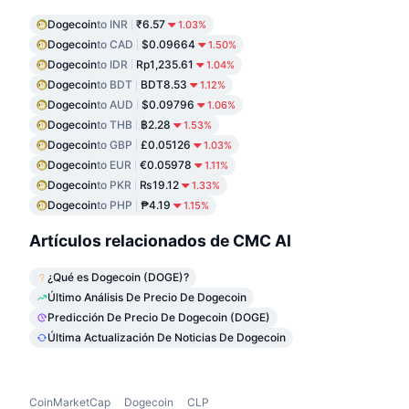
Dogecoin
to INR
₹6.57
1.03%
Dogecoin
to CAD
$0.09664
1.50%
Dogecoin
to IDR
Rp1,235.61
1.04%
Dogecoin
to BDT
BDT8.53
1.12%
Dogecoin
to AUD
$0.09796
1.06%
Dogecoin
to THB
฿2.28
1.53%
Dogecoin
to GBP
£0.05126
1.03%
Dogecoin
to EUR
€0.05978
1.11%
Dogecoin
to PKR
₨19.12
1.33%
Dogecoin
to PHP
₱4.19
1.15%
Artículos relacionados de CMC AI
¿Qué es Dogecoin (DOGE)?
Último Análisis De Precio De Dogecoin
Predicción De Precio De Dogecoin (DOGE)
Última Actualización De Noticias De Dogecoin
CoinMarketCap
Dogecoin
CLP