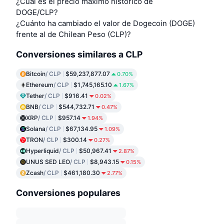
¿Cuál es el precio máximo histórico de
DOGE/CLP?
¿Cuánto ha cambiado el valor de Dogecoin (DOGE)
frente al de Chilean Peso (CLP)?
Conversiones similares a CLP
Bitcoin
/ CLP
$59,237,877.07
0.70%
Ethereum
/ CLP
$1,745,165.10
1.67%
Tether
/ CLP
$916.41
0.02%
BNB
/ CLP
$544,732.71
0.47%
XRP
/ CLP
$957.14
1.94%
Solana
/ CLP
$67,134.95
1.09%
TRON
/ CLP
$300.14
0.27%
Hyperliquid
/ CLP
$50,967.41
2.87%
UNUS SED LEO
/ CLP
$8,943.15
0.15%
Zcash
/ CLP
$461,180.30
2.77%
Conversiones populares