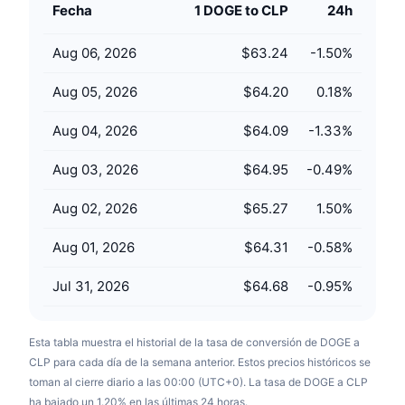
Fecha
1 DOGE to CLP
24h
Próximas ventas
Tasas de financiación
Aprende y Gana
Aug 06, 2026
$63.24
-1.50
%
Calendarios
Aug 05, 2026
$64.20
0.18
%
Calendario de ICO
Aug 04, 2026
$64.09
-1.33
%
Aug 03, 2026
$64.95
-0.49
%
Calendario de eventos
Aug 02, 2026
$65.27
1.50
%
Aug 01, 2026
$64.31
-0.58
%
Jul 31, 2026
$64.68
-0.95
%
Esta tabla muestra el historial de la tasa de conversión de DOGE a
CLP para cada día de la semana anterior. Estos precios históricos se
toman al cierre diario a las 00:00 (UTC+0). La tasa de DOGE a CLP
ha bajado un 1.20% en las últimas 24 horas.