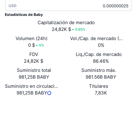
Tendencias
ETF de criptomonedas
USD
Aprender
CMC MCP
Estadísticas de Baby
Nuevo
ETF de Bitcoin
Capitalización de mercado
x402
Noticias
24,82K $
0.65%
Cripto
ETF de Ethereum
Volumen (24h)
Vol./Cap. de mercado (24 h)
Academia
0 $
0%
0%
Política
Análisis técnico
FDV
Liq./Cap. de mercado
Investigación
24,82K $
86.46%
Deportes
RSI
Vídeos
Suministro total
Suministro máx.
981,25B BABY
981.56B BABY
Finanzas
MACD
Glosario
Suministro en circulación
Titulares
981,25B BABY
7,83K
Tecnología
Derivados
Campañas
Web
Website
Whitepaper
Redes Sociales
NFT
Vista general
Airdrops
Contratos
5hmf8J...tN3rcz
1.7
Estadísticas generales de NFT
Calificación (CertiK)
Liquidaciones
Recompensas de diamante
Auditorias