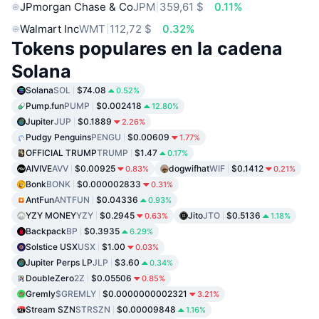
JPmorgan Chase & Co
JPM
359,61 $
0.11%
Walmart Inc
WMT
112,72 $
0.32%
Tokens populares en la cadena
Solana
Solana
SOL
$74.08
0.52%
Pump.fun
PUMP
$0.002418
12.80%
Jupiter
JUP
$0.1889
2.26%
Pudgy Penguins
PENGU
$0.00609
1.77%
OFFICIAL TRUMP
TRUMP
$1.47
0.17%
AIVIVE
AVV
$0.00925
dogwifhat
WIF
$0.1412
0.83%
0.21%
Bonk
BONK
$0.000002833
0.31%
AntFun
ANTFUN
$0.04336
0.93%
YZY MONEY
YZY
$0.2945
Jito
JTO
$0.5136
0.63%
1.18%
Backpack
BP
$0.3935
6.29%
Solstice USX
USX
$1.00
0.03%
Jupiter Perps LP
JLP
$3.60
0.34%
DoubleZero
2Z
$0.05506
0.85%
Gremly
$GREMLY
$0.0000000002321
3.21%
Stream SZN
STRSZN
$0.00009848
1.16%