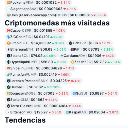
Pockemy
PKM
$0.0001032
6.34%
Aiagent.app
AAA
$0.00009663
4.36%
Coin (reservebankapp.com)
COINS
$0.00009815
0.98%
Criptomonedas más visitadas
Casper
CSPR
$0.001855
1.05%
ZIGChain
ZIG
$0.04101
1.23%
Bitcoin
BTC
$64,636.92
XRP
XRP
$1.06
0.84%
1.07%
Ethereum
ETH
$1,906.69
Pi
PI
$0.08793
2.03%
5.29%
Solana
SOL
$74.02
Cardano
ADA
$0.1906
0.05%
1.42%
Hyperliquid
HYPE
$56.80
Zcash
ZEC
$517.32
2.90%
2.94%
Shiba inu
SHIB
$0.000004898
1.41%
Pump.fun
PUMP
$0.002419
1.99%
Lorenzo Protocol
BANK
$0.04325
15.17%
Heima
HEI
$0.2662
109.36%
Dogecoin
DOGE
$0.07003
Sui
SUI
$0.6897
0.28%
0.64%
Stellar
XLM
$0.1662
2.14%
Terra Classic
LUNC
$0.00004984
0.44%
Bittensor
TAO
$195.97
Kaspa
KAS
$0.02604
0.30%
2.07%
Tendencias