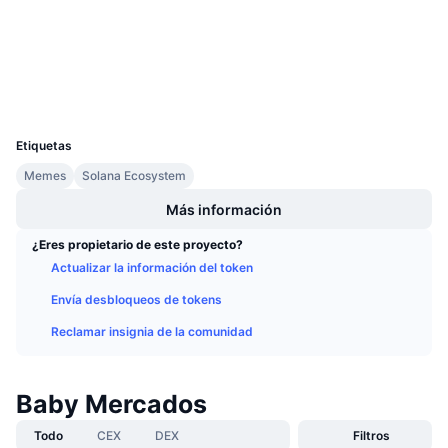
Próximas ventas
Tasas de financiación
Exploradores
solscan.io
Aprende y Gana
Carteras
Calendarios
UCID
29668
Calendario de ICO
Etiquetas
Memes
Solana Ecosystem
Calendario de eventos
Más información
¿Eres propietario de este proyecto?
Actualizar la información del token
Envía desbloqueos de tokens
Reclamar insignia de la comunidad
Baby Mercados
Todo
CEX
DEX
Filtros