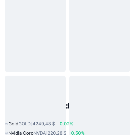
Activos del Mundo Real
Populares
Gold
GOLD
4249,48 $
0.02%
Nvidia Corp
NVDA
220,28 $
0.50%