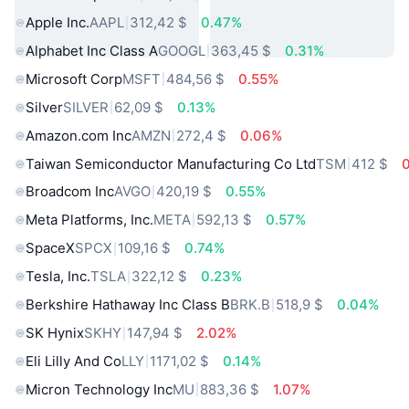
Apple Inc.
AAPL
312,42 $
0.47%
Alphabet Inc Class A
GOOGL
363,45 $
0.31%
Microsoft Corp
MSFT
484,56 $
0.55%
Silver
SILVER
62,09 $
0.13%
Amazon.com Inc
AMZN
272,4 $
0.06%
Taiwan Semiconductor Manufacturing Co Ltd
TSM
412 $
Broadcom Inc
AVGO
420,19 $
0.55%
Meta Platforms, Inc.
META
592,13 $
0.57%
SpaceX
SPCX
109,16 $
0.74%
Tesla, Inc.
TSLA
322,12 $
0.23%
Berkshire Hathaway Inc Class B
BRK.B
518,9 $
0.04%
SK Hynix
SKHY
147,94 $
2.02%
Eli Lilly And Co
LLY
1171,02 $
0.14%
Micron Technology Inc
MU
883,36 $
1.07%