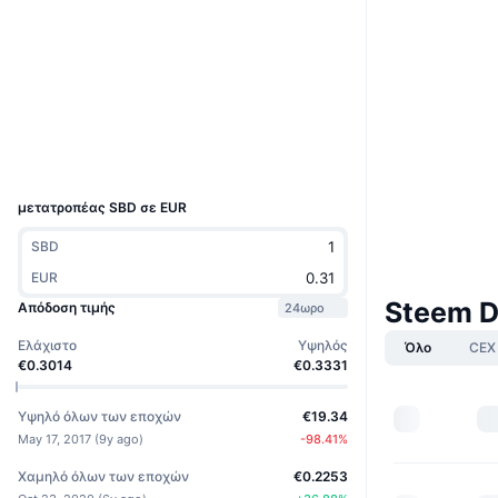
Ιστότοπος
Website
Whitepaper
Κοινωνικά
3.4
Αξιολόγηση (CertiK)
steemdb.io
Explorers
UCID
1312
μετατροπέας SBD σε EUR
SBD
EUR
Steem D
Απόδοση τιμής
24ωρο
Ελάχιστο
Υψηλός
Όλο
CEX
€0.3014
€0.3331
Υψηλό όλων των εποχών
€19.34
May 17, 2017
(
9y ago
)
-98.41
%
Χαμηλό όλων των εποχών
€0.2253