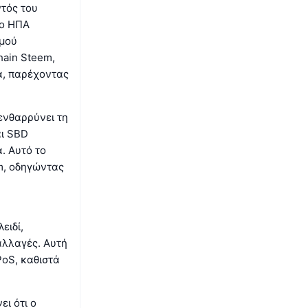
ντός του
ιο ΗΠΑ
σμού
hain Steem,
α, παρέχοντας
ενθαρρύνει τη
αι SBD
. Αυτό το
m, οδηγώντας
ειδί,
αλλαγές. Αυτή
oS, καθιστά
ει ότι ο