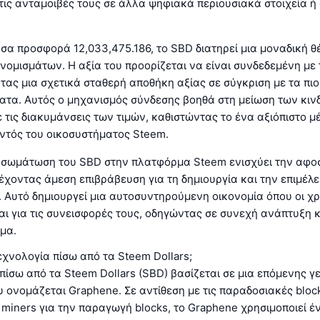
ις ανταμοιβές τους σε άλλα ψηφιακά περιουσιακά στοιχεία ή
σα προσφορά 12,033,475.186, το SBD διατηρεί μια μοναδική θ
ομισμάτων. Η αξία του προορίζεται να είναι συνδεδεμένη με 
ας μια σχετικά σταθερή αποθήκη αξίας σε σύγκριση με τα πι
ατα. Αυτός ο μηχανισμός σύνδεσης βοηθά στη μείωση των κι
ε τις διακυμάνσεις των τιμών, καθιστώντας το ένα αξιόπιστο μ
ντός του οικοσυστήματος Steem.
ενσωμάτωση του SBD στην πλατφόρμα Steem ενισχύει την αφο
χοντας άμεση επιβράβευση για τη δημιουργία και την επιμέλε
 Αυτό δημιουργεί μια αυτοσυντηρούμενη οικονομία όπου οι χ
ι για τις συνεισφορές τους, οδηγώντας σε συνεχή ανάπτυξη κ
μα.
τεχνολογία πίσω από τα Steem Dollars;
πίσω από τα Steem Dollars (SBD) βασίζεται σε μια επόμενης γ
υ ονομάζεται Graphene. Σε αντίθεση με τις παραδοσιακές bloc
 miners για την παραγωγή blocks, το Graphene χρησιμοποιεί 