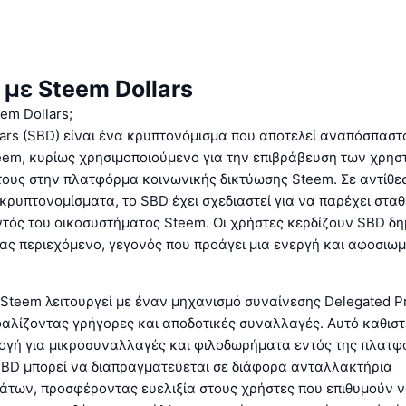
 με Steem Dollars
eem Dollars;
ars (SBD) είναι ένα κρυπτονόμισμα που αποτελεί αναπόσπαστ
eem, κυρίως χρησιμοποιούμενο για την επιβράβευση των χρηστ
τους στην πλατφόρμα κοινωνικής δικτύωσης Steem. Σε αντίθεσ
ρυπτονομίσματα, το SBD έχει σχεδιαστεί για να παρέχει σταθ
ντός του οικοσυστήματος Steem. Οι χρήστες κερδίζουν SBD δ
ας περιεχόμενο, γεγονός που προάγει μια ενεργή και αφοσιω
 Steem λειτουργεί με έναν μηχανισμό συναίνεσης Delegated P
αλίζοντας γρήγορες και αποδοτικές συναλλαγές. Αυτό καθιστ
λογή για μικροσυναλλαγές και φιλοδωρήματα εντός της πλατφ
 SBD μπορεί να διαπραγματεύεται σε διάφορα ανταλλακτήρια
άτων, προσφέροντας ευελιξία στους χρήστες που επιθυμούν 