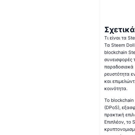
Σχετικά
Τι είναι τα St
Τα Steem Doll
blockchain St
συνεισφορές 
παραδοσιακά κ
ρευστότητα ε
και επιμελώντ
κοινότητα.
Το blockchain
(DPoS), εξασφ
πρακτική επι
Επιπλέον, το
κρυπτονομισμ