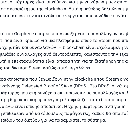
υτοί οι μάρτυρες είναι υπεύθυνοι για την επικύρωση των συν
της ακεραιότητας της blockchain. Αυτή η μέθοδος βελτιώνει τη
 και μειώνει την κατανάλωση ενέργειας που συνήθως συνδέετ
ική του Graphene επιτρέπει την επεξεργασία συναλλαγών υψη
τι που είναι κρίσιμο για μια πλατφόρμα όπως το Steem που υπ
 χρηστών και συναλλαγών. Η blockchain είναι σχεδιασμένη ν
 χιλιάδες συναλλαγές ανά δευτερόλεπτο, καθιστώντας την εξα
υτή η επεκτασιμότητα είναι απαραίτητη για τη διατήρηση της 
ας του δικτύου Steem καθώς αυτό μεγαλώνει.
ρακτηριστικά που ξεχωρίζουν στην blockchain του Steem είνα
ναίνεσης Delegated Proof of Stake (DPoS). Στο DPoS, οι κάτο
 μάρτυρες που στη συνέχεια επικυρώνουν τις συναλλαγές και
υτή η δημοκρατική προσέγγιση εξασφαλίζει ότι το δίκτυο παρα
 ενώ είναι επίσης αποδοτικό. Η χρήση μαρτύρων αντί για mi
ή επιθέσεων από κακόβουλους παράγοντες, καθώς θα απαιτο
εριδίου του δικτύου για να παραβιαστεί το σύστημα.