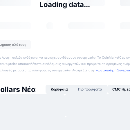
Loading data...
λήρους πλάτους
 Αυτή η σελίδα ενδέχεται να περιέχει συνδέσμους συνεργατών. Το CoinMarketCap εν
πισκεφτείτε οποιουσδήποτε συνδέσμους συνεργατών και προβείτε σε ορισμένες ενέρ
ναλλαγές με αυτές τις πλατφόρμες συνεργατών. Ανατρέξτε στη
Γνωστοποίηση Συνεργ
ollars Νέα
Κορυφαία
Πιο πρόσφατα
CMC Ημερ