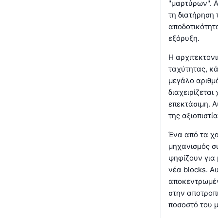
"μαρτύρων". Α
τη διατήρηση 
αποδοτικότητα
εξόρυξη.
Η αρχιτεκτον
ταχύτητας, κά
μεγάλο αριθμό
διαχειρίζεται
επεκτάσιμη. Α
της αξιοπιστί
Ένα από τα χα
μηχανισμός συ
ψηφίζουν για
νέα blocks. Α
αποκεντρωμένο
στην αποτροπ
ποσοστό του μ