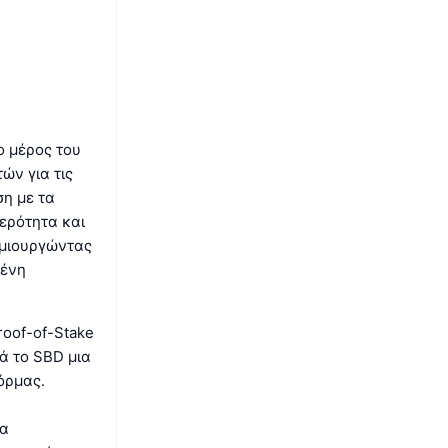
ο μέρος του
ών για τις
η με τα
ερότητα και
ημιουργώντας
μένη
roof-of-Stake
ά το SBD μια
όρμας.
να