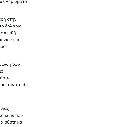
 σε νομίσματα
έση στην
το δολάριο
ο ασταθή
νδύνων που
έσο
σίωση των
ια
ρήστες
αι καινοτομία
ενιάς
kchains που
ένα σύστημα