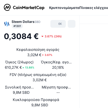
Κρυπτονομίσματα
Πίνακες ελέγχου
Steem Dollars
SBD
6K
#1301
0,3084 €
3.67%
(
24h
)
Κεφαλαιοποίηση αγοράς
3,02M €
3.67%
Όγκος (24ωρος)
Όγκος/Κεφ. αγοράς (24ώ)
610,27K €
20,18%
13.88%
FDV (πλήρως απομειωμένη αξία)
3,02M €
Συνολική προσφορά
Μέγιστη προσφορά
9,8M SBD
--
Κυκλοφορούσα Προσφορά
9,8M SBD