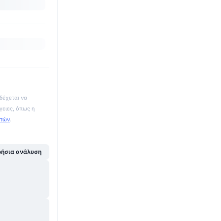
δέχεται να
γειες, όπως η
ατών
.
ήσια ανάλυση