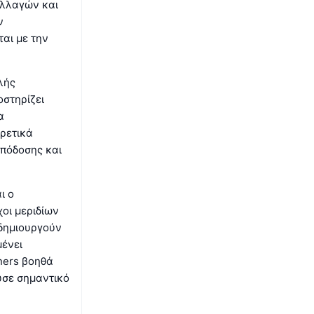
αλλαγών και
ν
αι με την
λής
οστηρίζει
α
ιρετικά
απόδοσης και
ι ο
χοι μεριδίων
 δημιουργούν
μένει
ners βοηθά
ύσε σημαντικό