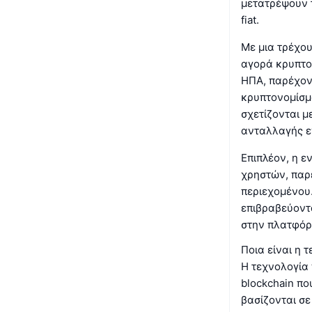
μετατρέψουν τ
fiat.
Με μια τρέχου
αγορά κρυπτον
ΗΠΑ, παρέχοντ
κρυπτονομίσμ
σχετίζονται μ
ανταλλαγής ε
Επιπλέον, η 
χρηστών, παρέ
περιεχομένου.
επιβραβεύοντα
στην πλατφόρ
Ποια είναι η 
Η τεχνολογία 
blockchain πο
βασίζονται σε