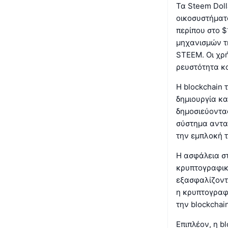
Τα Steem Doll
οικοσυστήματο
περίπου στο 
μηχανισμών τη
STEEM. Οι χρ
ρευστότητα κα
Η blockchain
δημιουργία κα
δημοσιεύοντα
σύστημα αντα
την εμπλοκή τ
Η ασφάλεια στ
κρυπτογραφικώ
εξασφαλίζοντα
η κρυπτογραφ
την blockchai
Επιπλέον, η b