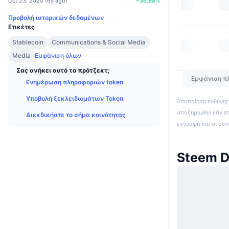
Oct 23, 2020
(
6y ago
)
+
36.88
%
Προβολή ιστορικών δεδομένων
Ετικέτες
Stablecoin
Communications & Social Media
Media
Εμφάνιση όλων
Σας ανήκει αυτό το πρότζεκτ;
Εμφάνιση π
Ενημέρωση πληροφοριών token
Υποβολή ξεκλειδωμάτων Token
Αποποίηση ευθύνης:
αποζημιωθεί εάν ε
Διεκδικήστε το σήμα κοινότητας
εγγραφή και οι συ
Steem D