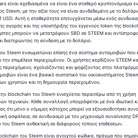
ars είναι σχεδιασμένα να είναι ένα σταθερό κρυπτονόμισμα ε
ς Steem, με την αξία τους να είναι συνδεδεμένη με το δολάρ
$1 USD. Αυτή η σταθερότητα επιτυγχάνεται μέσω ενός συνδυα
ς αγοράς και της υποστήριξης του εγγενούς token της blockc
ήστες μπορούν να μετατρέψουν SBD σε STEEM και αντίστροφ
ι διατηρώντας τη σύνδεση με το δολάριο.
 του Steem ενσωματώνει επίσης ένα σύστημα ανταμοιβών που 
ι την επιμέλεια περιεχομένου. Οι χρήστες κερδίζουν STEEM κ
ς περιεχόμενο, σχολιάζοντας και ψηφίζοντας στην πλατφόρμα
μοιβών είναι ένα βασικό συστατικό του οικοσυστήματος Stee
ων χρηστών και τη δημιουργία περιεχομένου.
ην blockchain του Steem ενισχύεται περαιτέρω από τη χρήση
ν τεχνικών. Κάθε συναλλαγή υπογράφεται με ένα ιδιωτικό κλ
ς ότι μόνο ο νόμιμος κάτοχος μπορεί να εξουσιοδοτήσει συν
ική ασφάλεια, σε συνδυασμό με τον μηχανισμό συναίνεσης DP
n του Steem ανθεκτική σε διάφορους τύπους επιθέσεων.
lockchain του Steem είναι ανοιχτού κώδικα, πράγμα που σημαίν