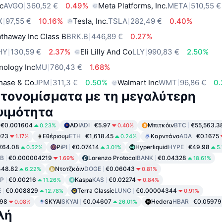
c
AVGO
360,52 €
0.49%
Meta Platforms, Inc.
META
510,55 €
X
97,55 €
10.16%
Tesla, Inc.
TSLA
282,49 €
0.40%
thaway Inc Class B
BRK.B
446,89 €
0.27%
HY
130,59 €
2.37%
Eli Lilly And Co
LLY
990,83 €
2.50%
nology Inc
MU
760,43 €
1.68%
hase & Co
JPM
311,3 €
0.50%
Walmart Inc
WMT
96,86 €
0
τονομίσματα με τη μεγαλύτερη
ψιμότητα
€0.001604
ADI
ADI
€5.97
Μπιτκόιν
BTC
€55,563.3
0.23%
0.40%
923
Εθέριουμ
ETH
€1,618.45
Καρντάνο
ADA
€0.1675
1.17%
0.24%
€64.08
Pi
PI
€0.07414
Hyperliquid
HYPE
€49.98
0.52%
3.01%
5
IB
€0.000004219
Lorenzo Protocol
BANK
€0.04328
1.69%
18.61%
448.82
Ντοτζκόιν
DOGE
€0.06043
6.22%
0.81%
P
€0.00216
Kaspa
KAS
€0.02274
11.26%
0.84%
E
€0.008829
Terra Classic
LUNC
€0.00004344
12.78%
0.91%
998
SKYAI
SKYAI
€0.04607
Hedera
HBAR
€0.05979
0.08%
26.01%
λή