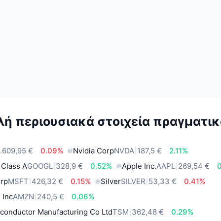
ή περιουσιακά στοιχεία πραγματικ
.609,95 €
0.09%
Nvidia Corp
NVDA
187,5 €
2.11%
 Class A
GOOGL
328,9 €
0.52%
Apple Inc.
AAPL
269,54 €
orp
MSFT
426,32 €
0.15%
Silver
SILVER
53,33 €
0.41%
 Inc
AMZN
240,5 €
0.06%
conductor Manufacturing Co Ltd
TSM
362,48 €
0.29%