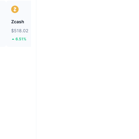
Zcash
Seeker
$518.02
$0.008941
6.51%
43.56%