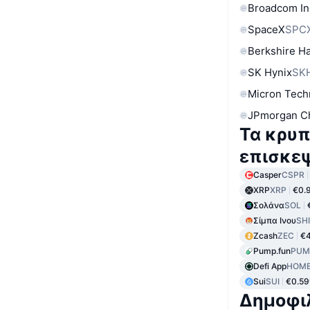
Broadcom In
SpaceX
SPC
Berkshire Ha
SK Hynix
SK
Micron Tech
JPmorgan C
Τα κρυπ
επισκε
Casper
CSPR
XRP
XRP
€0.
Σολάνα
SOL
Σίμπα Ινου
SH
Zcash
ZEC
€
Pump.fun
PUM
Defi App
HOM
Sui
SUI
€0.5
Δημοφι