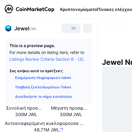
Κρυπτονομίσματα
Πίνακες ελέγχου
Jewel
2K
JWL
This is a preview page.
For more details on listing tiers, refer to
Listings Review Criteria Section B - (3).
Jewel Ν
Σας ανήκει αυτό το πρότζεκτ;
Ενημέρωση πληροφοριών token
Υποβολή ξεκλειδωμάτων Token
Διεκδικήστε το σήμα κοινότητας
Συνολική προσφορά
Μέγιστη προσφορά
300M JWL
300M JWL
Αυτοαναφερόμενη κυκλοφορούσα προσφορά
48,71M JWL