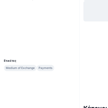
Ιστότοπος
Website
Whitepaper
Κοινωνικά
0x8275...001dd9
Συμβόλαια
etherscan.io
Explorers
Wallets
UCID
3791
Ετικέτες
Medium of Exchange
Payments