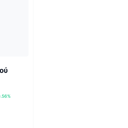
ού
0.56%