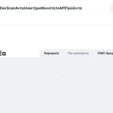
DexScan
Ανταλλακτήρια
Κοινότητα
API
Προϊόντα
έα
Κορυφαία
Πιο πρόσφατα
CMC Ημερ