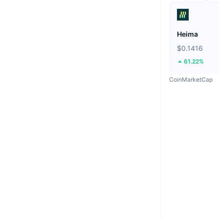
Heima
$0.1416
61.22%
CoinMarketCap