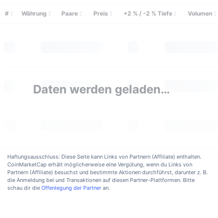
Im Trend
Krypto-ETFs
#
Währung
Paare
Preis
+2 % / -2 % Tiefe
Volumen
Lernen
CMC MCP
Neu
Bitcoin-ETFs
x402
News
Krypto
Ethereum-ETFs
Akademie
Politik
Technische Analyse
Daten werden geladen…
Forschung/Recherche
Sport
RSI
Videos
Finanzen
MACD
Wörterbuch
Technologie
Haftungsausschluss: Diese Seite kann Links von Partnern (Affiliate) enthalten.
Derivate
Kampagnen
CoinMarketCap erhält möglicherweise eine Vergütung, wenn du Links von
Partnern (Affiliate) besuchst und bestimmte Aktionen durchführst, darunter z. B.
NFT
die Anmeldung bei und Transaktionen auf diesen Partner-Plattformen. Bitte
Überblick
Airdrops
schau dir die
Offenlegung der Partner
an.
NFT-Statistiken insgesamt
Liquidationen
Diamant-Prämien