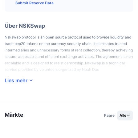
Top-Händler
Artikel
Börsenzuflüsse/-abflüsse
DEX API
Submit Reserve Data
Umrechner
Ranglisten
Spot
Stimmung
Unternehmen
Newsletter
Indikatoren
Im Trend
Derivate
Über NSKSwap
Preise
CMC Launch
Demnächst
Angst-und-Gier-Index.
Nskswap protocol is an open source protocol used to provide liquidity and
trade bep20 tokens on the currency security chain. It eliminates trusted
Ressourcen
CMC Labs
Zuletzt hinzugefügt
intermediaries and unnecessary forms of rent collection, thereby achieving
Altcoin-Saison-Index
secure, accessible and efficient exchange activities. The agreement is non
CMC Max
escalable and is designed to resist censorship. Nskswap is a technical
Gewinner & Verlierer
Indikatoren für den Marktzyklus
service provided by volunteers organized by Noah Dao
Dokumentation
Top-Storys
Am häufigsten aufgerufen
Lies mehr
Bitcoin-Dominanz
FAQ
Telegram-Bot
Stimmung der Community
CoinMarketCap 20 Index
KI-Integrationen
Werben
Chain-Ranking
CoinMarketCap 100 Index
Märkte
Paare
Alle
CMC Agenten-Hub
Prognosemärkte
ETF-Kapitalflüsse
Website-Widgets
Fähigkeiten-Marktplatz