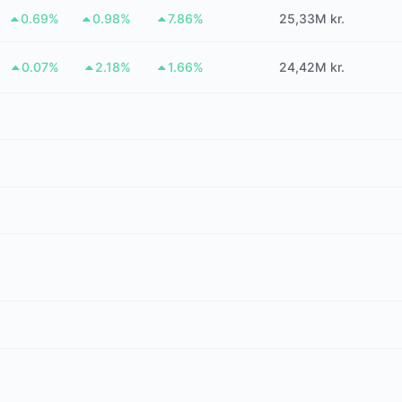
0.69%
0.98%
7.86%
25,33M kr.
0.07%
2.18%
1.66%
24,42M kr.