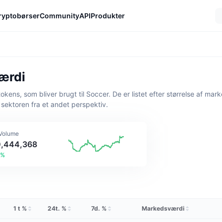
ryptobørser
Community
API
Produkter
ærdi
ens, som bliver brugt til Soccer. De er listet efter størrelse af mar
sektoren fra et andet perspektiv.
 Volume
0,444,368
4%
1 t %
24t. %
7d. %
Markedsværdi