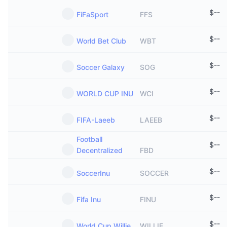
$
--
FiFaSport
FFS
$
--
World Bet Club
WBT
$
--
Soccer Galaxy
SOG
$
--
WORLD CUP INU
WCI
$
--
FIFA-Laeeb
LAEEB
Football
$
--
Decentralized
FBD
$
--
SoccerInu
SOCCER
$
--
Fifa Inu
FINU
$
--
World Cup Willie
WILLIE