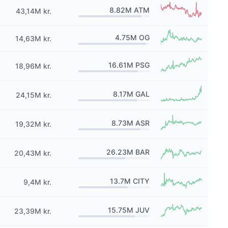
8.82M
ATM
43,14M kr.
4.75M
OG
14,63M kr.
16.61M
PSG
18,96M kr.
8.17M
GAL
24,15M kr.
8.73M
ASR
19,32M kr.
26.23M
BAR
20,43M kr.
13.7M
CITY
9,4M kr.
15.75M
JUV
23,39M kr.