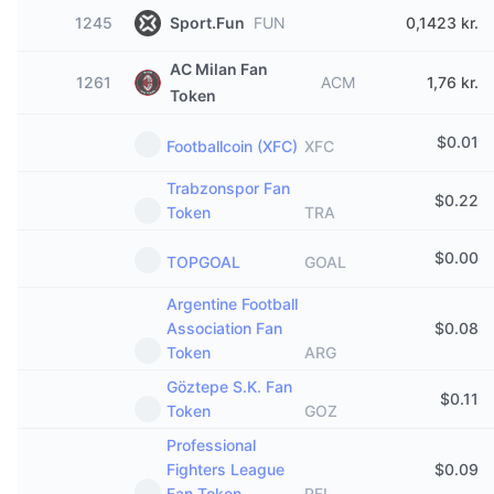
1245
Sport.Fun
FUN
0,1423 kr.
AC Milan Fan
1261
ACM
1,76 kr.
Token
$
0.01
Footballcoin (XFC)
XFC
Trabzonspor Fan
$
0.22
Token
TRA
$
0.00
TOPGOAL
GOAL
Argentine Football
Association Fan
$
0.08
Token
ARG
Göztepe S.K. Fan
$
0.11
Token
GOZ
Professional
Fighters League
$
0.09
Fan Token
PFL