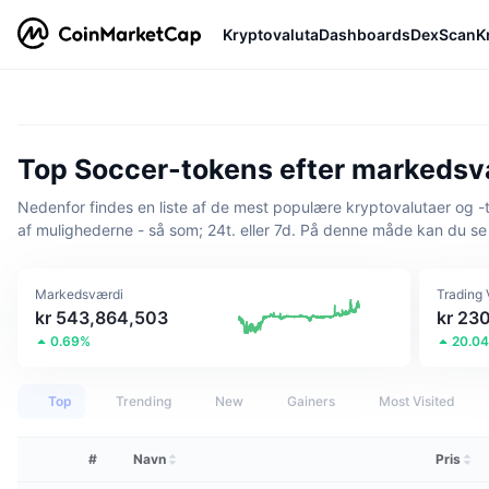
Kryptovaluta
Dashboards
DexScan
K
Top Soccer-tokens efter markedsv
Nedenfor findes en liste af de mest populære kryptovalutaer og -tok
af mulighederne - så som; 24t. eller 7d. På denne måde kan du se 
Markedsværdi
Trading
kr 543,864,503
kr 23
0.69%
20.0
Top
Trending
New
Gainers
Most Visited
#
Navn
Pris