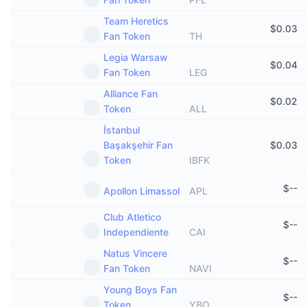
Team Heretics
$
0.03
Fan Token
TH
Legia Warsaw
$
0.04
Fan Token
LEG
Alliance Fan
$
0.02
Token
ALL
İstanbul
Başakşehir Fan
$
0.03
Token
IBFK
$
--
Apollon Limassol
APL
Club Atletico
$
--
Independiente
CAI
Natus Vincere
$
--
Fan Token
NAVI
Young Boys Fan
$
--
Token
YBO