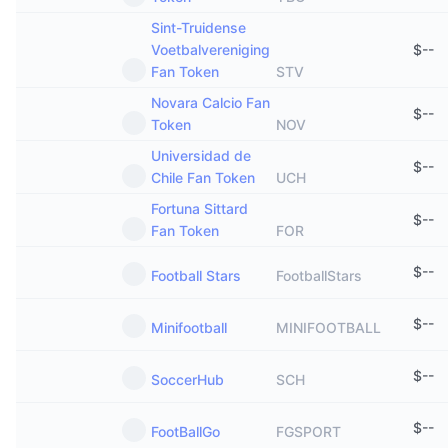
Sint-Truidense
Voetbalvereniging
$
--
Fan Token
STV
Novara Calcio Fan
$
--
Token
NOV
Universidad de
$
--
Chile Fan Token
UCH
Fortuna Sittard
$
--
Fan Token
FOR
$
--
Football Stars
FootballStars
$
--
Minifootball
MINIFOOTBALL
$
--
SoccerHub
SCH
$
--
FootBallGo
FGSPORT