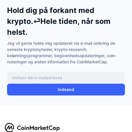
Populære
Krypto-ETF'er
Hold dig på forkant med
Learn
CMC MCP
Ny
krypto.⏎Hele tiden, når som
Bitcoin ETF'er
x402
Nyheder
helst.
Krypto
Ethereum ETF'er
Academy
Jeg vil gerne holde mig opdateret via e-mail omkring de
Politik
seneste kryptonyheder, krypto-research,
Teknisk analyse
Undersøgelser
belønningsprogrammer, begivenhedsopdateringer, coin-
Sport
noteringer og anden information fra CoinMarketCap.
RSI
Videoer
Finans
MACD
Ordforklaring
Indsend
Teknologi
Derivativer
Kampagner
NFT
Oversigt
Airdrops
Samlet NFT-statistikker
Likvidationer
Diamant-belønninger