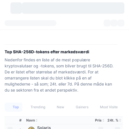
Kryptovaluta
Dashboards
Kryptovaluta
DexScan
Markeder
Rangering
Top SHA-256D-tokens efter markedsværdi
Nedenfor findes en liste af de mest populære
Signaler
Kryptobørser
Kategorier
New
Markedsoversigt
kryptovalutaer og -tokens, som bliver brugt til SHA-256D.
De er listet efter størrelse af markedsværdi. For at
Trending
Community
Historiske snapshots
Spotmarked
Centraliserede børser
omarrangere listen skal du blot klikke på en af
mulighederne - så som; 24t. eller 7d. På denne måde kan
Ny
Feeds
API
Tokenoplåsninger
Antal af kryptovalutaer
Spot
du se sektoren fra et andet perspektiv.
Vindere
Emner
Udbytte
Produkter
Bitcoin-reserver
Derivativer
API
Top
Trending
New
Gainers
Most Visited
Meme-udforsker
Lives
Aktiver fra den virkelige verden
BNB-reserver
Produkter
Krypto API
#
Navn
Pris
24t. %
Decentrale børser
Solaris