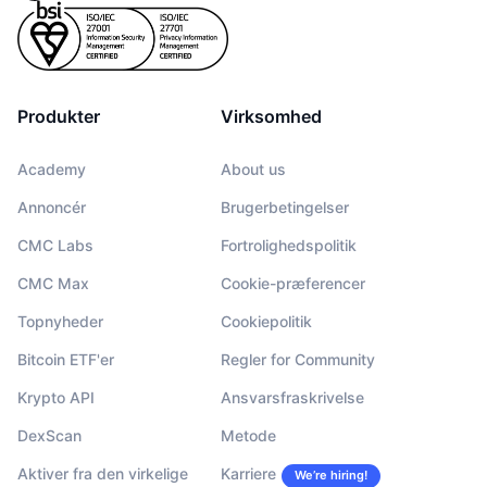
Kommende salg
Finansieringsrenter
Lær og tjen
Kalendere
Produkter
Virksomhed
ICO-kalender
Academy
About us
Begivenhedskalender
Annoncér
Brugerbetingelser
CMC Labs
Fortrolighedspolitik
CMC Max
Cookie-præferencer
Topnyheder
Cookiepolitik
Bitcoin ETF'er
Regler for Community
Krypto API
Ansvarsfraskrivelse
DexScan
Metode
Aktiver fra den virkelige
Karriere
We’re hiring!