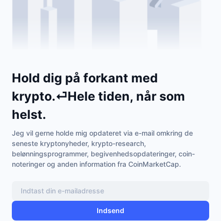
Populære
Krypto-ETF'er
Learn
CMC MCP
Ny
Bitcoin ETF'er
x402
Nyheder
Krypto
Ethereum ETF'er
Academy
Hold dig på forkant med
Politik
Teknisk analyse
Undersøgelser
krypto.⏎Hele tiden, når som
Sport
RSI
helst.
Videoer
Finans
Jeg vil gerne holde mig opdateret via e-mail omkring de
MACD
Ordforklaring
seneste kryptonyheder, krypto-research,
Teknologi
belønningsprogrammer, begivenhedsopdateringer, coin-
noteringer og anden information fra CoinMarketCap.
Derivativer
Kampagner
NFT
Oversigt
Airdrops
Samlet NFT-statistikker
Indsend
Likvidationer
Diamant-belønninger