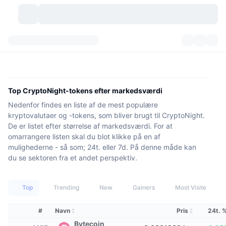
Kryptovaluta
Dashboards
Kryptovaluta
DexScan
Markeder
Rangering
Top CryptoNight-tokens efter markedsværdi
Nedenfor findes en liste af de mest populære
Signaler
Kryptobørser
Kategorier
New
Markedsoversigt
kryptovalutaer og -tokens, som bliver brugt til CryptoNight.
De er listet efter størrelse af markedsværdi. For at
Trending
Community
Historiske snapshots
Spotmarked
Centraliserede børser
omarrangere listen skal du blot klikke på en af
mulighederne - så som; 24t. eller 7d. På denne måde kan
Ny
Feeds
API
Tokenoplåsninger
Antal af kryptovalutaer
Spot
du se sektoren fra et andet perspektiv.
Vindere
Emner
Udbytte
Produkter
Bitcoin-reserver
Derivativer
API
Top
Trending
New
Gainers
Most Visited
Meme-udforsker
Lives
Aktiver fra den virkelige verden
BNB-reserver
Produkter
Krypto API
#
Navn
Pris
24t. 
Decentrale børser
Bytecoin