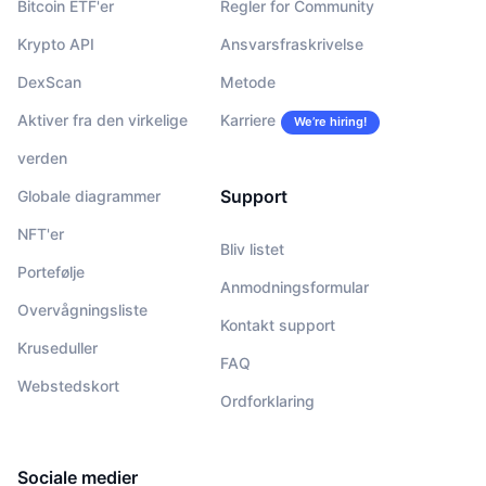
Bitcoin ETF'er
Regler for Community
Krypto API
Ansvarsfraskrivelse
DexScan
Metode
Aktiver fra den virkelige
Karriere
We’re hiring!
verden
Support
Globale diagrammer
NFT'er
Bliv listet
Portefølje
Anmodningsformular
Overvågningsliste
Kontakt support
Kruseduller
FAQ
Webstedskort
Ordforklaring
Sociale medier