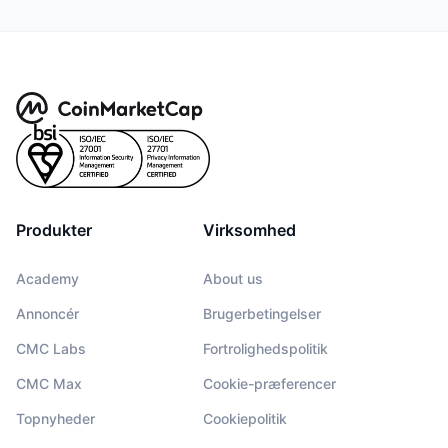
Kommende salg
Finansieringsrenter
Lær og tjen
Kalendere
ICO-kalender
Begivenhedskalender
Produkter
Virksomhed
Academy
About us
Annoncér
Brugerbetingelser
CMC Labs
Fortrolighedspolitik
CMC Max
Cookie-præferencer
Topnyheder
Cookiepolitik