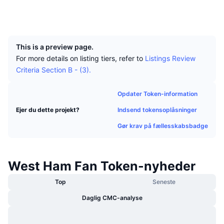
Tophandlere
Artikler
Indstrømninger/udstrømninger på børser
DEX API
Omregner
Sociale medier
Leaderboards
Spot
UCID
5230
Stemning
Virksomhed
Nyhedsbrev
Indikatorer
Populære
Derivativer
This is a preview page.
Priser
CMC Launch
Kommende
Kryptofrygt- og Kryptogrådighedsindeks.
For more details on listing tiers, refer to
Listings Review
Criteria Section B - (3).
Ressourcer
CMC Labs
Nylig tilføjet
Altcoin-sæsonindeks
Opdater Token-information
CMC Max
Vindere & Tabere
Markedscyklusindikatorer
Indsend tokensoplåsninger
Ejer du dette projekt?
Dokumentation
Topnyheder
Gør krav på fællesskabsbadge
Mest besøgte
Bitcoin-dominans
FAQ
Telegram-bot
Community-stemning
CoinMarketCap 20-indeks
West Ham Fan Token-nyheder
AI-integrationer
Annoncér
Blockchain-rangering
CoinMarketCap 100-indeks
Top
Seneste
CMC Agent Hub
Daglig CMC-analyse
Forudsigelsesmarkeder
ETF-pengestrømme
Side-widgets
Markedsplads for færdigheder