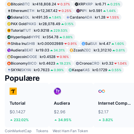
Bitcoin
BTC
kr418,808.24
XRP
XRP
kr6.71
0.37%
0.25%
Ethereum
ETH
kr12,367.42
Pi
PI
kr0.591
0.25%
1.44%
Solana
SOL
kr491.35
Cardano
ADA
kr1.28
1.84%
1.55%
PAX Gold
PAXG
kr28,078.49
0.15%
Tutorial
TUT
kr0.9218
229.53%
Hyperliquid
HYPE
kr354.78
0.88%
Shiba Inu
SHIB
kr0.00002989
Sui
SUI
kr4.47
0.91%
1.60%
Audiera
BEAT
kr19.03
Zcash
ZEC
kr3,312.10
34.31%
0.61%
Dogecoin
DOGE
kr0.4528
0.16%
Biconomy
BICO
kr0.4623
Cronos
CRO
kr0.32
19.23%
1.04%
SKYAI
SKYAI
kr0.7623
Kaspa
KAS
kr0.1729
0.99%
0.55%
Populære
Tutorial
Audiera
Internet Computer
$0.1427
$2.96
$2.17
232.02%
34.95%
3.82%
CoinMarketCap
Tokens
West Ham Fan Token