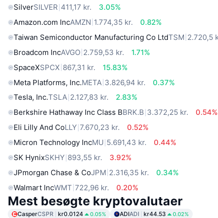
Silver
SILVER
411,17 kr.
3.05%
Amazon.com Inc
AMZN
1.774,35 kr.
0.82%
Taiwan Semiconductor Manufacturing Co Ltd
TSM
2.720,5 k
Broadcom Inc
AVGO
2.759,53 kr.
1.71%
SpaceX
SPCX
867,31 kr.
15.83%
Meta Platforms, Inc.
META
3.826,94 kr.
0.37%
Tesla, Inc.
TSLA
2.127,83 kr.
2.83%
Berkshire Hathaway Inc Class B
BRK.B
3.372,25 kr.
0.54%
Eli Lilly And Co
LLY
7.670,23 kr.
0.52%
Micron Technology Inc
MU
5.691,43 kr.
0.44%
SK Hynix
SKHY
893,55 kr.
3.92%
JPmorgan Chase & Co
JPM
2.316,35 kr.
0.34%
Walmart Inc
WMT
722,96 kr.
0.20%
Mest besøgte kryptovalutaer
Casper
CSPR
kr0.0124
ADI
ADI
kr44.53
0.05%
0.02%