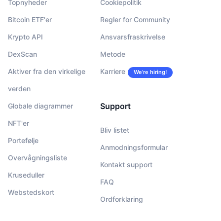
Topnyheder
Cookiepolitik
Bitcoin ETF'er
Regler for Community
Krypto API
Ansvarsfraskrivelse
DexScan
Metode
Aktiver fra den virkelige
Karriere
We’re hiring!
verden
Support
Globale diagrammer
NFT'er
Bliv listet
Portefølje
Anmodningsformular
Overvågningsliste
Kontakt support
Kruseduller
FAQ
Webstedskort
Ordforklaring