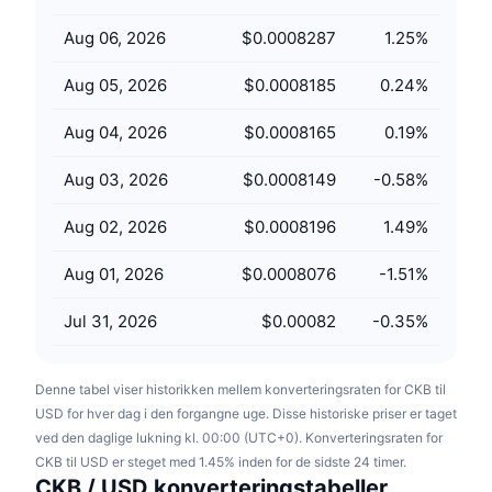
Kommende salg
Finansieringsrenter
Lær og tjen
Aug 06, 2026
$0.0008287
1.25
%
Aug 05, 2026
$0.0008185
0.24
%
Kalendere
Aug 04, 2026
$0.0008165
0.19
%
ICO-kalender
Aug 03, 2026
$0.0008149
-0.58
%
Begivenhedskalender
Aug 02, 2026
$0.0008196
1.49
%
Aug 01, 2026
$0.0008076
-1.51
%
Jul 31, 2026
$0.00082
-0.35
%
Denne tabel viser historikken mellem konverteringsraten for CKB til
USD for hver dag i den forgangne uge. Disse historiske priser er taget
ved den daglige lukning kl. 00:00 (UTC+0). Konverteringsraten for
CKB til USD er steget med 1.45% inden for de sidste 24 timer.
CKB / USD konverteringstabeller