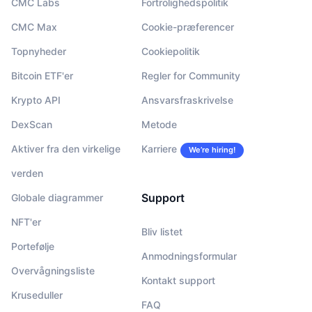
CMC Labs
Fortrolighedspolitik
CMC Max
Cookie-præferencer
Topnyheder
Cookiepolitik
Bitcoin ETF'er
Regler for Community
Krypto API
Ansvarsfraskrivelse
DexScan
Metode
Aktiver fra den virkelige
Karriere
We’re hiring!
verden
Support
Globale diagrammer
NFT'er
Bliv listet
Portefølje
Anmodningsformular
Overvågningsliste
Kontakt support
Kruseduller
FAQ