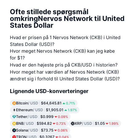
Ofte stillede spørgsmål
omkringNervos Network til United
States Dollar
Hvad er prisen på 1 Nervos Network (CKB) i United
States Dollar (USD)?
Hvor meget Nervos Network (CKB) kan jeg købe
for $1?
Hvad er den højeste pris på CKB/USD i historien?
Hvor meget har værdien af Nervos Network (CKB)
ændret sig i forhold til United States Dollar (USD)?
Lignende USD-konverteringer
Bitcoin
/ USD
$64,645.81
0.71%
Ethereum
/ USD
$1,905.01
1.97%
Tether
/ USD
$0.999
0.09%
BNB
/ USD
$594.82
XRP
/ USD
$1.05
0.73%
1.99%
Solana
/ USD
$73.75
0.06%
TRON
/ USD
$0.3267
0.04%