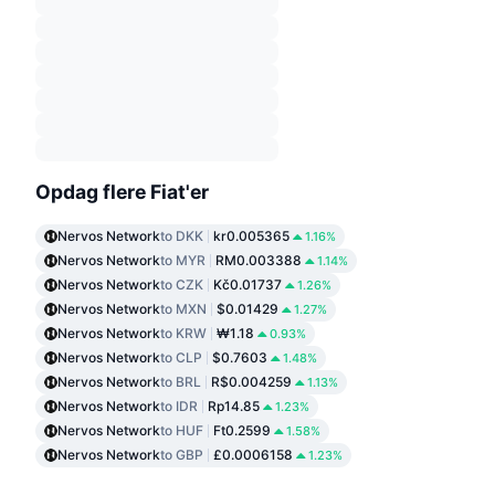
Opdag flere Fiat'er
Nervos Network
to DKK
kr0.005365
1.16%
Nervos Network
to MYR
RM0.003388
1.14%
Nervos Network
to CZK
Kč0.01737
1.26%
Nervos Network
to MXN
$0.01429
1.27%
Nervos Network
to KRW
₩1.18
0.93%
Nervos Network
to CLP
$0.7603
1.48%
Nervos Network
to BRL
R$0.004259
1.13%
Nervos Network
to IDR
Rp14.85
1.23%
Nervos Network
to HUF
Ft0.2599
1.58%
Nervos Network
to GBP
£0.0006158
1.23%