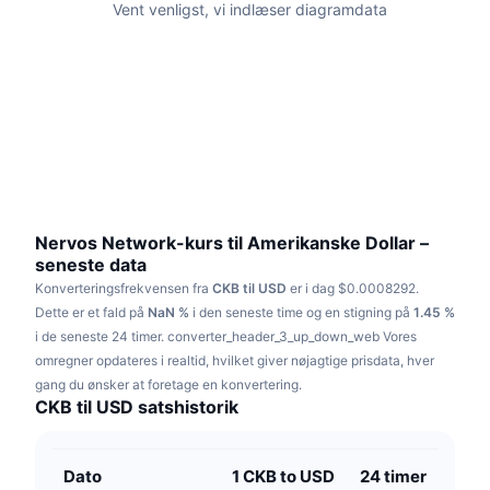
Vent venligst, vi indlæser diagramdata
Populære
Krypto-ETF'er
Learn
CMC MCP
Ny
Bitcoin ETF'er
x402
Nyheder
Krypto
Ethereum ETF'er
Academy
Politik
Teknisk analyse
Undersøgelser
Sport
Nervos Network-kurs til Amerikanske Dollar –
RSI
Videoer
seneste data
Finans
Konverteringsfrekvensen fra
CKB til USD
er i dag $0.0008292.
MACD
Ordforklaring
Dette er et fald på
NaN %
i den seneste time og en stigning på
1.45 %
Teknologi
i de seneste 24 timer.
converter_header_3_up_down_web
Vores
omregner opdateres i realtid, hvilket giver nøjagtige prisdata, hver
Derivativer
Kampagner
gang du ønsker at foretage en konvertering.
NFT
CKB til USD satshistorik
Oversigt
Airdrops
Samlet NFT-statistikker
Likvidationer
Diamant-belønninger
Dato
1 CKB to USD
24 timer