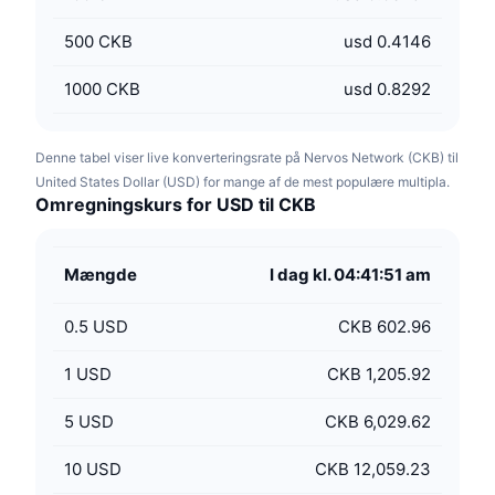
500
CKB
usd 0.4146
1000
CKB
usd 0.8292
Denne tabel viser live konverteringsrate på Nervos Network (CKB) til
United States Dollar (USD) for mange af de mest populære multipla.
Omregningskurs for USD til CKB
Mængde
I dag kl. 04:41:51 am
0.5
USD
CKB 602.96
1
USD
CKB 1,205.92
5
USD
CKB 6,029.62
10
USD
CKB 12,059.23