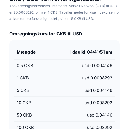
Konverteringsfrekvensen i realtid fra Nervos Network (CKB) til USD
er $0.0008292 for hver 1 CKB. Tabellen nedenfor viser livekursen for
at konvertere forskellige beløb, såsom 5 CKB til USD.
Omregningskurs for CKB til USD
Mængde
I dag kl. 04:41:51 am
0.5
CKB
usd 0.0004146
1
CKB
usd 0.0008292
5
CKB
usd 0.004146
10
CKB
usd 0.008292
50
CKB
usd 0.04146
100
CKB
usd 0.08292