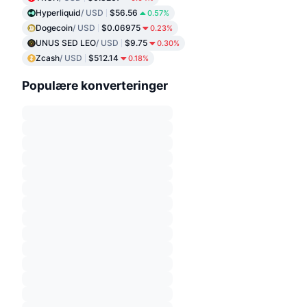
Hyperliquid
/ USD
$56.56
0.57%
Dogecoin
/ USD
$0.06975
0.23%
UNUS SED LEO
/ USD
$9.75
0.30%
Zcash
/ USD
$512.14
0.18%
Populære konverteringer