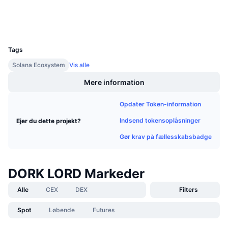
Kommende salg
Wallets
Finansieringsrenter
Lær og tjen
UCID
30817
Kalendere
Tags
Solana Ecosystem
Vis alle
ICO-kalender
Mere information
Begivenhedskalender
Opdater Token-information
Indsend tokensoplåsninger
Ejer du dette projekt?
Gør krav på fællesskabsbadge
DORK LORD Markeder
Alle
CEX
DEX
Filters
Spot
Løbende
Futures