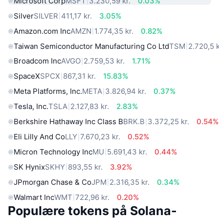
Microsoft Corp
MSFT
3.230,59 kr.
0.03%
Silver
SILVER
411,17 kr.
3.05%
Amazon.com Inc
AMZN
1.774,35 kr.
0.82%
Taiwan Semiconductor Manufacturing Co Ltd
TSM
2.720,5 k
Broadcom Inc
AVGO
2.759,53 kr.
1.71%
SpaceX
SPCX
867,31 kr.
15.83%
Meta Platforms, Inc.
META
3.826,94 kr.
0.37%
Tesla, Inc.
TSLA
2.127,83 kr.
2.83%
Berkshire Hathaway Inc Class B
BRK.B
3.372,25 kr.
0.54%
Eli Lilly And Co
LLY
7.670,23 kr.
0.52%
Micron Technology Inc
MU
5.691,43 kr.
0.44%
SK Hynix
SKHY
893,55 kr.
3.92%
JPmorgan Chase & Co
JPM
2.316,35 kr.
0.34%
Walmart Inc
WMT
722,96 kr.
0.20%
Populære tokens på Solana-