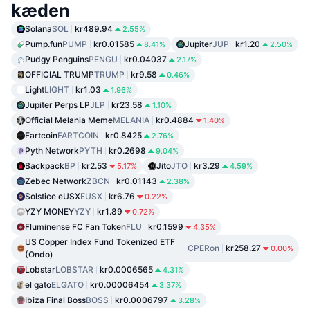
kæden
Solana
SOL
kr489.94
2.55%
Pump.fun
PUMP
kr0.01585
Jupiter
JUP
kr1.20
8.41%
2.50%
Pudgy Penguins
PENGU
kr0.04037
2.17%
OFFICIAL TRUMP
TRUMP
kr9.58
0.46%
Light
LIGHT
kr1.03
1.96%
Jupiter Perps LP
JLP
kr23.58
1.10%
Official Melania Meme
MELANIA
kr0.4884
1.40%
Fartcoin
FARTCOIN
kr0.8425
2.76%
Pyth Network
PYTH
kr0.2698
9.04%
Backpack
BP
kr2.53
Jito
JTO
kr3.29
5.17%
4.59%
Zebec Network
ZBCN
kr0.01143
2.38%
Solstice eUSX
EUSX
kr6.76
0.22%
YZY MONEY
YZY
kr1.89
0.72%
Fluminense FC Fan Token
FLU
kr0.1599
4.35%
US Copper Index Fund Tokenized ETF
CPERon
kr258.27
0.00%
(Ondo)
Lobstar
LOBSTAR
kr0.0006565
4.31%
el gato
ELGATO
kr0.00006454
3.37%
Ibiza Final Boss
BOSS
kr0.0006797
3.28%