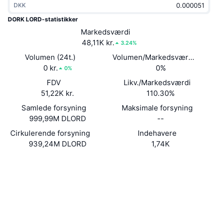
DKK
Populære
Krypto-ETF'er
Learn
CMC MCP
DORK LORD-statistikker
Ny
Markedsværdi
Bitcoin ETF'er
x402
Nyheder
48,11K kr.
3.24%
Krypto
Ethereum ETF'er
Volumen (24t.)
Volumen/Markedsværdi (24 ti
Academy
0 kr.
0%
0%
Politik
FDV
Likv./Markedsværdi
Teknisk analyse
Undersøgelser
51,22K kr.
110.30%
Sport
Samlede forsyning
Maksimale forsyning
RSI
Videoer
999,99M DLORD
--
Finans
MACD
Cirkulerende forsyning
Indehavere
Ordforklaring
939,24M DLORD
1,74K
Teknologi
Hjemmeside
Website
Whitepaper
Derivativer
Kampagner
Sociale medier
NFT
Oversigt
Kontrakter
3krWsX...MZKkrb
Airdrops
2.2
Bedømmelse (CertiK)
Samlet NFT-statistikker
Likvidationer
Explorers
solscan.io
Diamant-belønninger