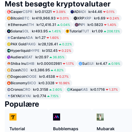
Mest besøgte kryptovalutaer
Casper
CSPR
kr0.01221
ADI
ADI
kr44.46
3.09%
0.11%
Bitcoin
BTC
kr419,966.93
XRP
XRP
kr6.69
0.01%
0.24%
Ethereum
ETH
kr12,416.31
Pi
PI
kr0.5823
0.04%
1.40%
Solana
SOL
kr493.95
Tutorial
TUT
kr1.09
1.45%
206.13%
Cardano
ADA
kr1.27
1.60%
PAX Gold
PAXG
kr28,126.41
0.22%
Hyperliquid
HYPE
kr352.45
0.22%
Audiera
BEAT
kr20.97
36.85%
Shiba Inu
SHIB
kr0.00002981
Sui
SUI
kr4.47
1.17%
0.19%
Zcash
ZEC
kr3,386.95
4.82%
Dogecoin
DOGE
kr0.4538
0.27%
Biconomy
BICO
kr0.3328
10.96%
Cronos
CRO
kr0.3158
Kaspa
KAS
kr0.1716
2.60%
1.37%
SKYAI
SKYAI
kr0.774
7.15%
Populære
Tutorial
Bubblemaps
Mubarak