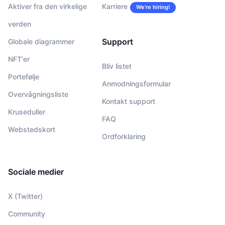
Aktiver fra den virkelige
Karriere
We’re hiring!
verden
Support
Globale diagrammer
NFT'er
Bliv listet
Portefølje
Anmodningsformular
Overvågningsliste
Kontakt support
Kruseduller
FAQ
Webstedskort
Ordforklaring
Sociale medier
X (Twitter)
Community