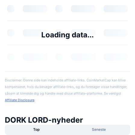
Loading data...
Disclaimer: Denne side kan indeholde affiliate-links. CoinMarketCap kan blive
kompenseret, hvis du besøger affiliate-links, og du foretager visse handlinger,
såsom at tilmelde dig og handle med disse affiliate-platforme. Se venligst
Affiliate Disclosure
.
DORK LORD-nyheder
Top
Seneste