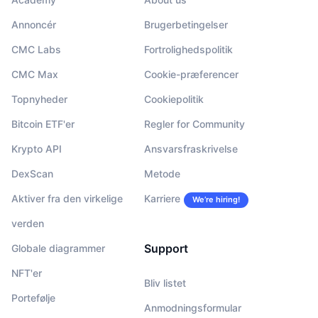
Annoncér
Brugerbetingelser
CMC Labs
Fortrolighedspolitik
CMC Max
Cookie-præferencer
Topnyheder
Cookiepolitik
Bitcoin ETF'er
Regler for Community
Krypto API
Ansvarsfraskrivelse
DexScan
Metode
Aktiver fra den virkelige
Karriere
We’re hiring!
verden
Support
Globale diagrammer
NFT'er
Bliv listet
Portefølje
Anmodningsformular