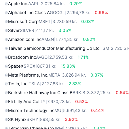
Apple Inc.
AAPL
2.025,84 kr.
0.29%
Alphabet Inc Class A
GOOGL
2.294,78 kr.
0.96%
Microsoft Corp
MSFT
3.230,59 kr.
0.03%
Silver
SILVER
411,17 kr.
3.05%
Amazon.com Inc
AMZN
1.774,35 kr.
0.82%
Taiwan Semiconductor Manufacturing Co Ltd
TSM
2.720,5 k
Broadcom Inc
AVGO
2.759,53 kr.
1.71%
SpaceX
SPCX
867,31 kr.
15.83%
Meta Platforms, Inc.
META
3.826,94 kr.
0.37%
Tesla, Inc.
TSLA
2.127,83 kr.
2.83%
Berkshire Hathaway Inc Class B
BRK.B
3.372,25 kr.
0.54%
Eli Lilly And Co
LLY
7.670,23 kr.
0.52%
Micron Technology Inc
MU
5.691,43 kr.
0.44%
SK Hynix
SKHY
893,55 kr.
3.92%
JPmorgan Chase & Co
JPM
2.316,35 kr.
0.34%