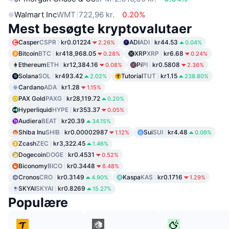
Walmart Inc
WMT
722,96 kr.
0.20%
Mest besøgte kryptovalutaer
Casper
CSPR
kr0.01224
ADI
ADI
kr44.53
2.26%
0.04%
Bitcoin
BTC
kr418,968.05
XRP
XRP
kr6.68
0.28%
0.24%
Ethereum
ETH
kr12,384.16
Pi
PI
kr0.5808
0.08%
2.36%
Solana
SOL
kr493.42
Tutorial
TUT
kr1.15
2.02%
238.80%
Cardano
ADA
kr1.28
1.15%
PAX Gold
PAXG
kr28,119.72
0.20%
Hyperliquid
HYPE
kr353.37
0.05%
Audiera
BEAT
kr20.39
34.15%
Shiba Inu
SHIB
kr0.00002987
Sui
SUI
kr4.48
1.12%
0.09%
Zcash
ZEC
kr3,322.45
1.46%
Dogecoin
DOGE
kr0.4531
0.52%
Biconomy
BICO
kr0.3448
6.48%
Cronos
CRO
kr0.3149
Kaspa
KAS
kr0.1716
4.90%
1.29%
SKYAI
SKYAI
kr0.8269
15.27%
Populære