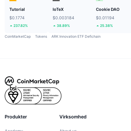
Tutorial
IoTeX
Cookie DAO
$0.1774
$0.003184
$0.01194
237.82%
38.89%
25.38%
CoinMarketCap
Tokens
ARK Innovation ETF Defichain
Produkter
Virksomhed
Academy
About us