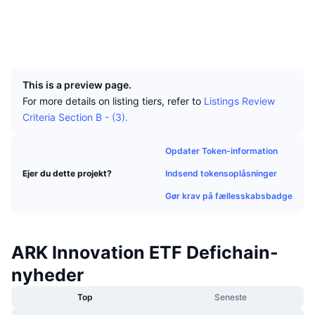
Tophandlere
Artikler
Indstrømninger/udstrømninger på børser
DEX API
Omregner
Leaderboards
Sociale medier
Spot
Explorers
defiscan.live
Stemning
Virksomhed
Nyhedsbrev
Indikatorer
Populære
UCID
Derivativer
19249
Priser
CMC Launch
Kommende
Kryptofrygt- og Kryptogrådighedsindeks.
This is a preview page.
For more details on listing tiers, refer to
Listings Review
Ressourcer
CMC Labs
Nylig tilføjet
Altcoin-sæsonindeks
Criteria Section B - (3).
CMC Max
Vindere & Tabere
Markedscyklusindikatorer
Opdater Token-information
Dokumentation
Indsend tokensoplåsninger
Ejer du dette projekt?
Topnyheder
Mest besøgte
Bitcoin-dominans
FAQ
Gør krav på fællesskabsbadge
Telegram-bot
Community-stemning
CoinMarketCap 20-indeks
AI-integrationer
Annoncér
ARK Innovation ETF Defichain-
Blockchain-rangering
CoinMarketCap 100-indeks
nyheder
CMC Agent Hub
Forudsigelsesmarkeder
ETF-pengestrømme
Side-widgets
Top
Seneste
Markedsplads for færdigheder