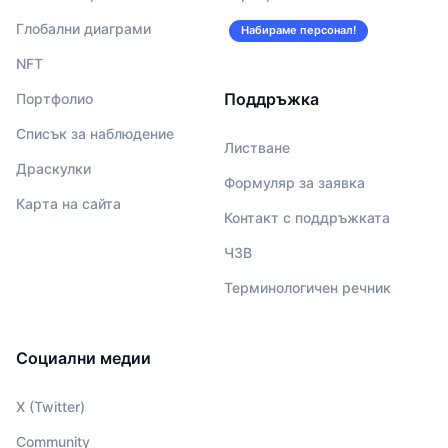
Глобални диаграми
Набираме персонал!
NFT
Поддръжка
Портфолио
Списък за наблюдение
Листване
Драскулки
Формуляр за заявка
Карта на сайта
Контакт с поддръжката
ЧЗВ
Терминологичен речник
Социални медии
X (Twitter)
Community