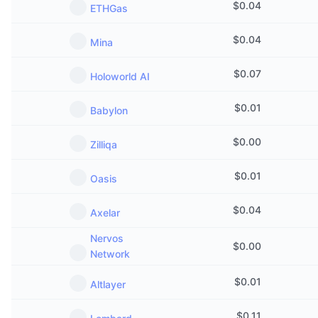
$
0.04
ETHGas
Предстоящи продажби
Проценти на финансиране
Научете и спечелете
$
0.04
Mina
Календари
$
0.07
Holoworld AI
ICO календар
$
0.01
Babylon
Календар на събитията
$
0.00
Zilliqa
$
0.01
Oasis
$
0.04
Axelar
Nervos
$
0.00
Network
$
0.01
Altlayer
$
0.11