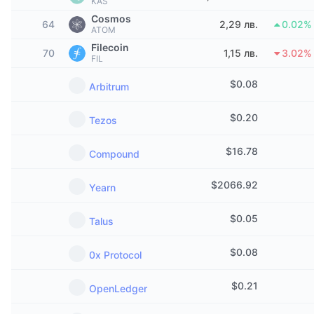
KAS
Набиращи популярност
Крипто ETF-и
Cosmos
Научете повече
CMC MCP
64
2,29 лв.
0.02%
ATOM
Ново
Борсово търгувани фондове на Биткойн
Filecoin
70
1,15 лв.
3.02%
x402
Новини
FIL
Крипто
Борсово търгувани фондове на Етериум
$
0.08
Arbitrum
Academy
Политика
$
0.20
Tezos
Технически анализ
Изследвания
Спорт
$
16.78
Compound
RSI
Видеоклипове
Финанси
$
2066.92
Yearn
MACD
Терминологичен речник
Технологии
$
0.05
Talus
Деривати
Кампании
$
0.08
0x Protocol
NFT
Преглед
Airdrop събития
$
0.21
OpenLedger
Обща NFT статистика
Ликвидации
Диамантени награди