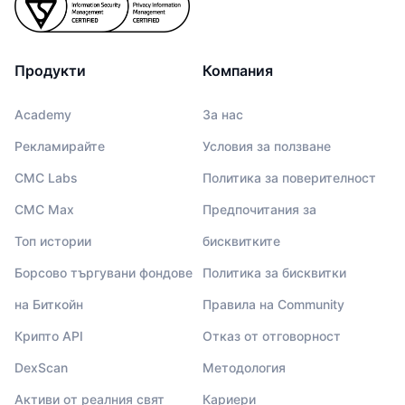
Продукти
Компания
Academy
За нас
Рекламирайте
Условия за ползване
CMC Labs
Политика за поверителност
CMC Max
Предпочитания за
Топ истории
бисквитките
Борсово търгувани фондове
Политика за бисквитки
на Биткойн
Правила на Community
Крипто API
Отказ от отговорност
DexScan
Методология
Активи от реалния свят
Кариери