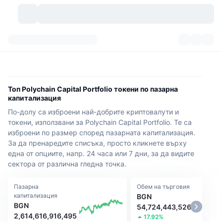
Криптовалути
Табла за управление
Криптовалути
DexScan
Пазари
Класиране
Топ Polychain Capital Portfolio токени по пазарна
капитализация
Сигнали
Борси
Категории
New
Преглед на пазара
По-долу са изброени най-добрите криптовалути и
токени, използвани за Polychain Capital Portfolio. Те са
Популярни
Community
Исторически моментни снимки
Спот пазар
Централизирани борси
изброени по размер според пазарната капитализация.
За да пренаредите списъка, просто кликнете върху
Нов
Фийдове
API
Отключвания на токени
една от опциите, напр. 24 часа или 7 дни, за да видите
Брой криптовалути
Спот
сектора от различна гледна точка.
Печеливши
Теми
Продукти за доходност
Продукти
Биткойн хазни
Деривати
API
Пазарна
Обем на търговия
капитализация
BGN
Мем експолорър
Сесии на живо
Активи от реалния свят
БНБ хазни
Продукти
Крипто API
BGN
54,724,443,526
Децентрализирани борси
2,614,616,916,495
17.92%