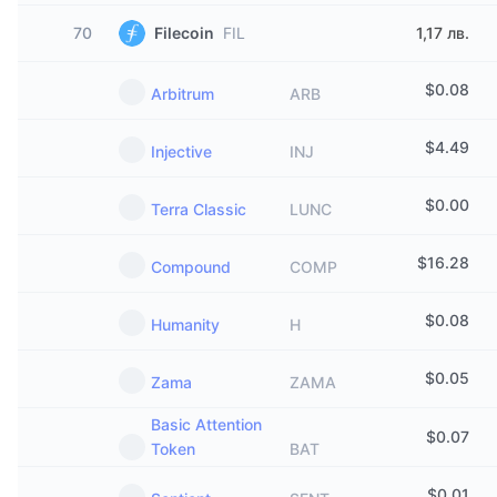
70
Filecoin
FIL
1,17 лв.
$
0.08
Arbitrum
ARB
$
4.49
Injective
INJ
$
0.00
Terra Classic
LUNC
$
16.28
Compound
COMP
$
0.08
Humanity
H
$
0.05
Zama
ZAMA
Basic Attention
$
0.07
Token
BAT
$
0.01