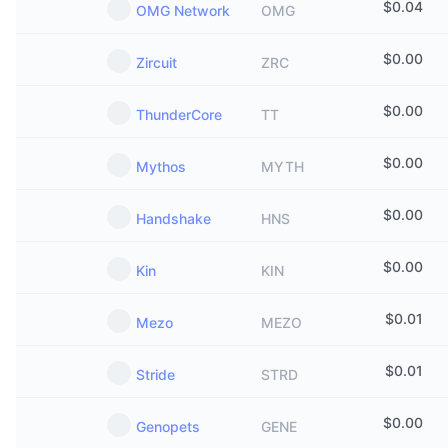
$
0.04
OMG Network
OMG
$
0.00
Zircuit
ZRC
$
0.00
ThunderCore
TT
$
0.00
Mythos
MYTH
$
0.00
Handshake
HNS
$
0.00
Kin
KIN
$
0.01
Mezo
MEZO
$
0.01
Stride
STRD
$
0.00
Genopets
GENE