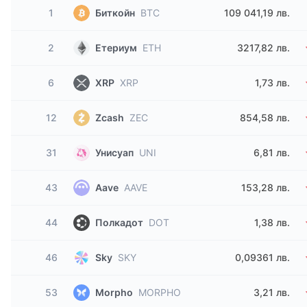
1
Биткойн
BTC
109 041,19 лв.
2
Етериум
ETH
3217,82 лв.
6
XRP
XRP
1,73 лв.
12
Zcash
ZEC
854,58 лв.
31
Унисуап
UNI
6,81 лв.
43
Aave
AAVE
153,28 лв.
44
Полкадот
DOT
1,38 лв.
46
Sky
SKY
0,09361 лв.
53
Morpho
MORPHO
3,21 лв.