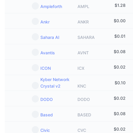
$
1.28
Ampleforth
AMPL
$
0.00
Ankr
ANKR
$
0.01
Sahara AI
SAHARA
$
0.08
Avantis
AVNT
$
0.02
ICON
ICX
Kyber Network
$
0.10
Crystal v2
KNC
$
0.02
DODO
DODO
$
0.08
Based
BASED
$
0.02
Civic
CVC