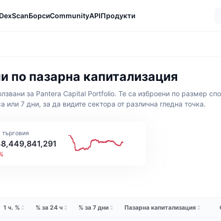
DexScan
Борси
Community
API
Продукти
ени по пазарна капитализация
лзвани за Pantera Capital Portfolio. Те са изброени по размер с
а или 7 дни, за да видите сектора от различна гледна точка.
 търговия
8,449,841,291
4%
1 ч. %
% за 24 ч
% за 7 дни
Пазарна капитализация