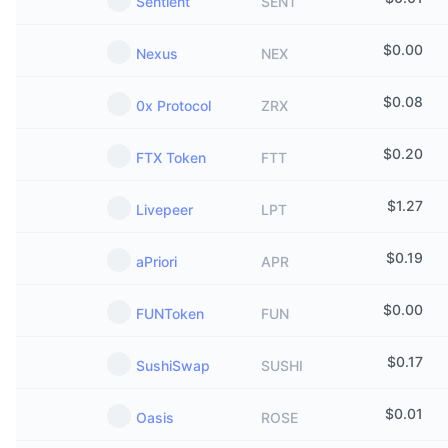
Sentient
SENT
$
0.00
Nexus
NEX
$
0.08
0x Protocol
ZRX
$
0.20
FTX Token
FTT
$
1.27
Livepeer
LPT
$
0.19
aPriori
APR
$
0.00
FUNToken
FUN
$
0.17
SushiSwap
SUSHI
$
0.01
Oasis
ROSE