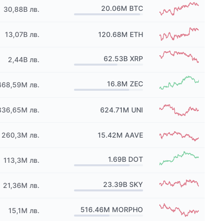
20.06M
BTC
30,88B лв.
13,07B лв.
120.68M
ETH
62.53B
XRP
2,44B лв.
16.8M
ZEC
468,59M лв.
336,65M лв.
624.71M
UNI
260,3M лв.
15.42M
AAVE
1.69B
DOT
113,3M лв.
23.39B
SKY
21,36M лв.
516.46M
MORPHO
15,1M лв.