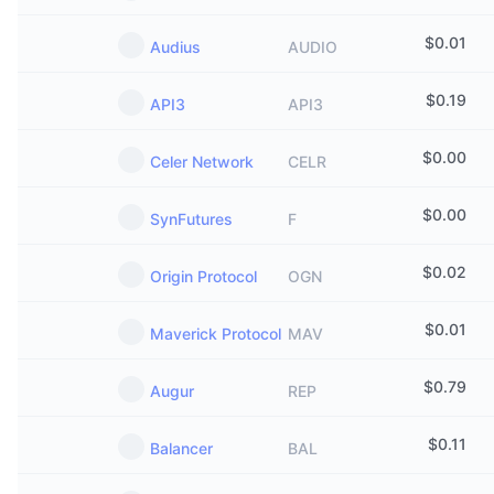
$
0.01
Audius
AUDIO
$
0.19
API3
API3
$
0.00
Celer Network
CELR
$
0.00
SynFutures
F
$
0.02
Origin Protocol
OGN
$
0.01
Maverick Protocol
MAV
$
0.79
Augur
REP
$
0.11
Balancer
BAL