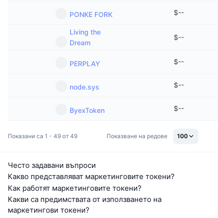
$
--
PONKE FORK
Living the
$
--
Dream
$
--
PERPLAY
$
--
node.sys
$
--
ByexToken
Показани са 1 - 49 от 49
Показване на редове
100
Често задавани въпроси
Какво представляват маркетинговите токени?
Как работят маркетинговите токени?
Какви са предимствата от използването на
маркетингови токени?