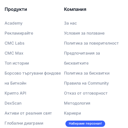
Продукти
Компания
Academy
За нас
Рекламирайте
Условия за ползване
CMC Labs
Политика за поверителност
CMC Max
Предпочитания за
Топ истории
бисквитките
Борсово търгувани фондове
Политика за бисквитки
на Биткойн
Правила на Community
Крипто API
Отказ от отговорност
DexScan
Методология
Активи от реалния свят
Кариери
Глобални диаграми
Набираме персонал!