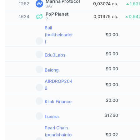
Marina Protocol
1282
0,03074 лв.
1.63
Набиращи популярност
Крипто ETF-и
BAY
Научете повече
CMC MCP
PoP Planet
1624
0,01975 лв.
0.94
P
Ново
Борсово търгувани фондове на Биткойн
x402
Новини
Bull
(bulltheleader
$
0.00
Крипто
Борсово търгувани фондове на Етериум
Academy
)
Политика
$
0.00
Технически анализ
Edu3Labs
Изследвания
Спорт
$
0.00
RSI
Belong
Видеоклипове
Финанси
AIRDROP204
$
0.00
MACD
Терминологичен речник
9
Технологии
$
0.00
Klink Finance
Деривати
Кампании
NFT
$
17.60
Luxera
Преглед
Airdrop събития
Pearl Chain
Обща NFT статистика
Ликвидации
(pearlchainto
$
0.02
Диамантени награди