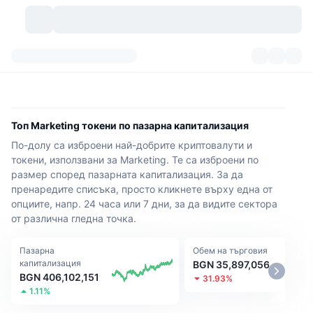
Криптовалути
Табла за управление
Криптовалути
DexScan
Пазари
Класиране
Топ Marketing токени по пазарна капитализация
По-долу са изброени най-добрите криптовалути и
Сигнали
Борси
Категории
New
Преглед на пазара
токени, използвани за Marketing. Те са изброени по
размер според пазарната капитализация. За да
Популярни
Community
Исторически моментни снимки
Спот пазар
Централизирани борси
пренаредите списъка, просто кликнете върху една от
опциите, напр. 24 часа или 7 дни, за да видите сектора
Нов
Фийдове
API
Отключвания на токени
Брой криптовалути
Спот
от различна гледна точка.
Печеливши
Теми
Продукти за доходност
Продукти
Биткойн хазни
Пазарна
Деривати
Обем на търговия
API
капитализация
BGN 35,897,056
BGN 406,102,151
31.93%
Мем експолорър
Сесии на живо
Активи от реалния свят
БНБ хазни
Продукти
Крипто API
1.11%
Децентрализирани борси