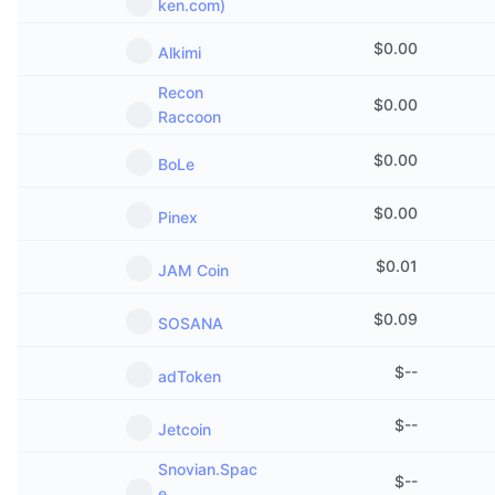
ken.com)
Предстоящи продажби
Проценти на финансиране
Научете и спечелете
$
0.00
Alkimi
Recon
Календари
$
0.00
Raccoon
ICO календар
$
0.00
BoLe
Календар на събитията
$
0.00
Pinex
$
0.01
JAM Coin
$
0.09
SOSANA
$
--
adToken
$
--
Jetcoin
Snovian.Spac
$
--
e