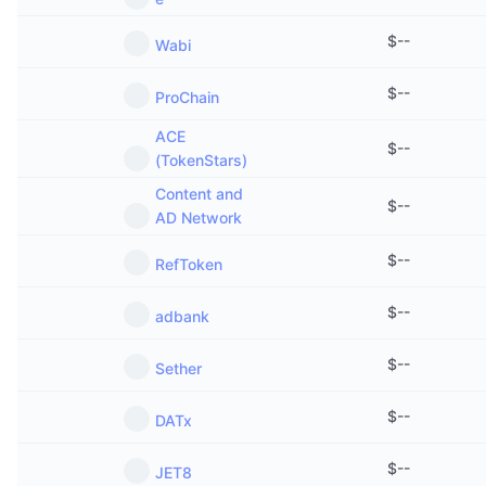
$
--
Wabi
$
--
ProChain
ACE
$
--
(TokenStars)
Content and
$
--
AD Network
$
--
RefToken
$
--
adbank
$
--
Sether
$
--
DATx
$
--
JET8