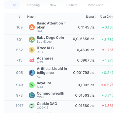
Топ трейдъри
Статии
Притоци/отливи от борси
DEX API
Конвертор
Класации
Top
Trending
New
Gainers
Most Visited
Спот
Настроение
Предприятие
Бюлетин
Индикатори
Набиращи популярност
#
Име
Цена
% за 24 
Деривати
Basic Attention T
Цени
CMC Launch
169
oken
0,1145 лв.
0.18
Предстоящи
Индекс на страха и алчността.
BAT
Baby Doge Coin
Ресурси
0,0
5556 лв.
CMC Labs
301
3.78
9
Наскоро добавени
Индекс на сезона на алткойните
BabyDoge
iExec RLC
562
0,4639 лв.
1.76
CMC Max
RLC
Печеливши и губещи
Индикатори на пазарния цикъл
Документация
Adshares
715
0,6967 лв.
1.27
ADS
Топ истории
Най-посещавани
Доминиране на Биткойн
Artificial Liquid In
ЧЗВ
905
telligence
0,001798 лв.
0.24
Бот в Telegram
ALI
Настроения в общността
Индекс CoinMarketCap 20
heyAura
AI интеграции
949
0,1002 лв.
0.52
ADX
Рекламирайте
Класиране на веригата
Индекс CoinMarketCap 100
Commonwealth
973
0,01563 лв.
0.74
CMC Агентски хъб
CWU
Cookie DAO
Пазари за прогнози
Потоци от ETF
1017
0,01580 лв.
1.36
Уиджети на сайта
COOKIE
Пазар на умения