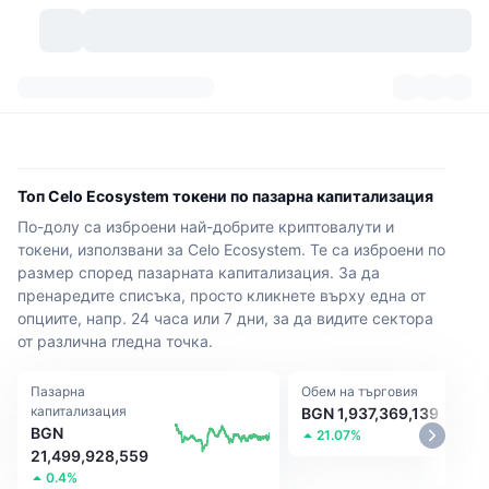
Криптовалути
Табла за управление
Криптовалути
DexScan
Пазари
Класиране
Топ Celo Ecosystem токени по пазарна капитализация
По-долу са изброени най-добрите криптовалути и
Сигнали
Борси
Категории
New
Преглед на пазара
токени, използвани за Celo Ecosystem. Те са изброени по
размер според пазарната капитализация. За да
Популярни
Community
Исторически моментни снимки
Спот пазар
Централизирани борси
пренаредите списъка, просто кликнете върху една от
опциите, напр. 24 часа или 7 дни, за да видите сектора
Нов
Фийдове
API
Отключвания на токени
Брой криптовалути
Спот
от различна гледна точка.
Печеливши
Теми
Продукти за доходност
Продукти
Биткойн хазни
Пазарна
Деривати
Обем на търговия
API
капитализация
BGN 1,937,369,139
BGN
21.07%
Мем експолорър
Сесии на живо
Активи от реалния свят
БНБ хазни
Продукти
Крипто API
21,499,928,559
Децентрализирани борси
0.4%