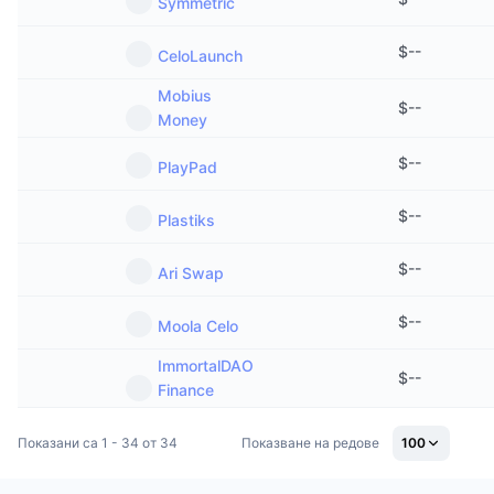
Symmetric
$
--
CeloLaunch
Mobius
$
--
Money
$
--
PlayPad
$
--
Plastiks
$
--
Ari Swap
$
--
Moola Celo
ImmortalDAO
$
--
Finance
Показани са 1 - 34 от 34
Показване на редове
100