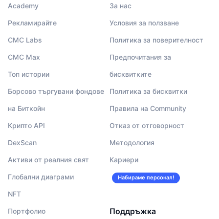
Academy
За нас
Рекламирайте
Условия за ползване
CMC Labs
Политика за поверителност
CMC Max
Предпочитания за
Топ истории
бисквитките
Борсово търгувани фондове
Политика за бисквитки
на Биткойн
Правила на Community
Крипто API
Отказ от отговорност
DexScan
Методология
Активи от реалния свят
Кариери
Глобални диаграми
Набираме персонал!
NFT
Поддръжка
Портфолио