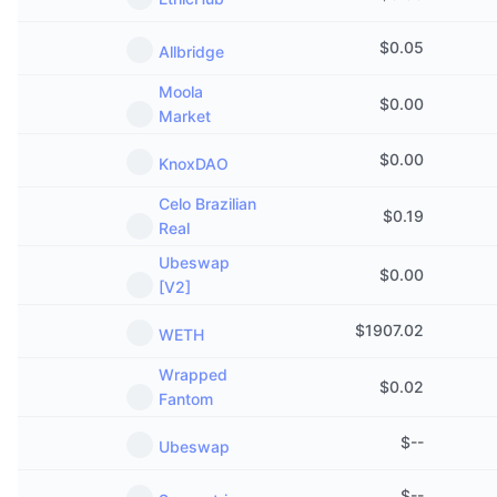
Предстоящи продажби
Проценти на финансиране
Научете и спечелете
$
0.05
Allbridge
Moola
Календари
$
0.00
Market
ICO календар
$
0.00
KnoxDAO
Celo Brazilian
Календар на събитията
$
0.19
Real
Ubeswap
$
0.00
[V2]
$
1907.02
WETH
Wrapped
$
0.02
Fantom
$
--
Ubeswap
$
--