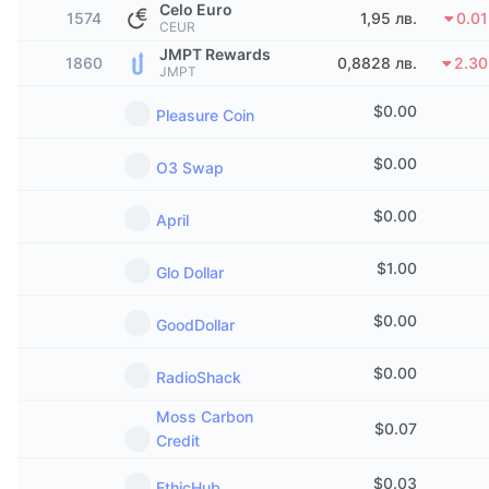
Celo Euro
1574
Набиращи популярност
1,95 лв.
0.0
Крипто ETF-и
CEUR
Научете повече
CMC MCP
JMPT Rewards
1860
0,8828 лв.
2.3
Ново
Борсово търгувани фондове на Биткойн
JMPT
x402
Новини
$
0.00
Pleasure Coin
Крипто
Борсово търгувани фондове на Етериум
Academy
$
0.00
O3 Swap
Политика
Технически анализ
Изследвания
$
0.00
April
Спорт
RSI
Видеоклипове
$
1.00
Glo Dollar
Финанси
MACD
Терминологичен речник
$
0.00
GoodDollar
Технологии
Деривати
Кампании
$
0.00
RadioShack
NFT
Преглед
Moss Carbon
Airdrop събития
$
0.07
Credit
Обща NFT статистика
Ликвидации
Диамантени награди
$
0.03
EthicHub