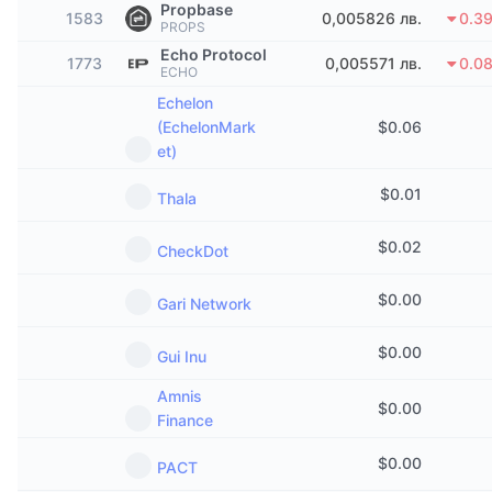
Propbase
1583
Набиращи популярност
0,005826 лв.
0.3
Крипто ETF-и
PROPS
Научете повече
CMC MCP
Echo Protocol
1773
0,005571 лв.
0.0
Ново
Борсово търгувани фондове на Биткойн
ECHO
x402
Новини
Echelon
Крипто
Борсово търгувани фондове на Етериум
(EchelonMark
$
0.06
Academy
et)
Политика
Технически анализ
$
0.01
Изследвания
Thala
Спорт
RSI
$
0.02
Видеоклипове
CheckDot
Финанси
MACD
$
0.00
Терминологичен речник
Gari Network
Технологии
$
0.00
Gui Inu
Деривати
Кампании
Amnis
NFT
$
0.00
Преглед
Finance
Airdrop събития
Обща NFT статистика
$
0.00
PACT
Ликвидации
Диамантени награди