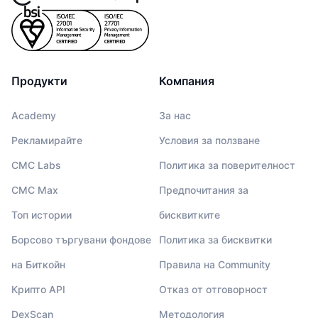
Продукти
Компания
Academy
За нас
Рекламирайте
Условия за ползване
CMC Labs
Политика за поверителност
CMC Max
Предпочитания за
Топ истории
бисквитките
Борсово търгувани фондове
Политика за бисквитки
на Биткойн
Правила на Community
Крипто API
Отказ от отговорност
DexScan
Методология