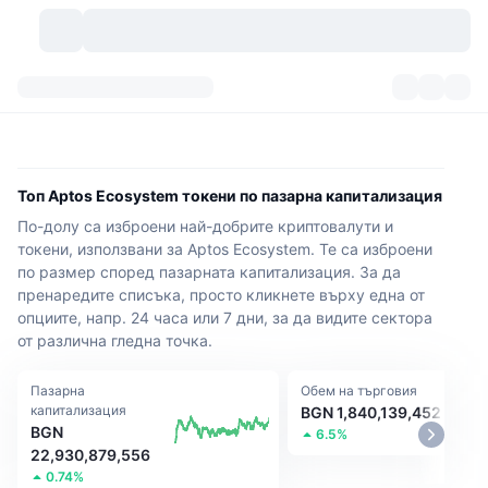
Криптовалути
Табла за управление
Криптовалути
DexScan
Пазари
Класиране
Топ Aptos Ecosystem токени по пазарна капитализация
По-долу са изброени най-добрите криптовалути и
Сигнали
Борси
Категории
New
Преглед на пазара
токени, използвани за Aptos Ecosystem. Те са изброени
по размер според пазарната капитализация. За да
Популярни
Community
Исторически моментни снимки
Спот пазар
Централизирани борси
пренаредите списъка, просто кликнете върху една от
опциите, напр. 24 часа или 7 дни, за да видите сектора
Нов
Фийдове
API
Отключвания на токени
Брой криптовалути
Спот
от различна гледна точка.
Печеливши
Теми
Продукти за доходност
Продукти
Биткойн хазни
Пазарна
Деривати
Обем на търговия
API
капитализация
BGN 1,840,139,452
BGN
6.5%
Мем експолорър
Сесии на живо
Активи от реалния свят
БНБ хазни
Продукти
Крипто API
22,930,879,556
Децентрализирани борси
0.74%