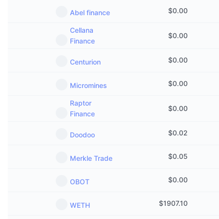
Предстоящи продажби
$
0.00
Abel finance
Проценти на финансиране
Научете и спечелете
Cellana
$
0.00
Finance
Календари
$
0.00
Centurion
ICO календар
$
0.00
Micromines
Календар на събитията
Raptor
$
0.00
Finance
$
0.02
Doodoo
$
0.05
Merkle Trade
$
0.00
OBOT
$
1907.10
WETH