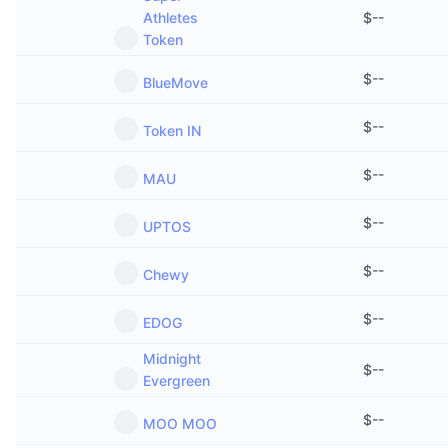
Athletes
$
--
Token
$
--
BlueMove
$
--
Token IN
$
--
MAU
$
--
UPTOS
$
--
Chewy
$
--
EDOG
Midnight
$
--
Evergreen
$
--
MOO MOO