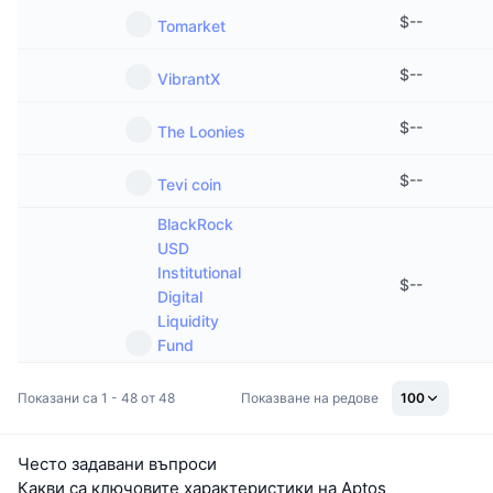
$
--
Tomarket
$
--
VibrantX
$
--
The Loonies
$
--
Tevi coin
BlackRock
USD
Institutional
$
--
Digital
Liquidity
Fund
Показани са 1 - 48 от 48
Показване на редове
100
Често задавани въпроси
Какви са ключовите характеристики на Aptos