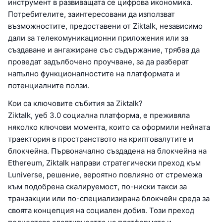
инструмент в развиващата се цифрова икономика.
Потребителите, заинтересовани да използват
възможностите, предоставени от Ziktalk, независимо
дали за телекомуникационни приложения или за
създаване и ангажиране със съдържание, трябва да
проведат задълбочено проучване, за да разберат
напълно функционалностите на платформата и
потенциалните ползи.
Кои са ключовите събития за Ziktalk?
Ziktalk, уеб 3.0 социална платформа, е преживяла
няколко ключови момента, които са оформили нейната
траектория в пространството на криптовалутите и
блокчейна. Първоначално създадена на блокчейна на
Ethereum, Ziktalk направи стратегически преход към
Luniverse, решение, вероятно повлияно от стремежа
към подобрена скалируемост, по-ниски такси за
транзакции или по-специализирана блокчейн среда за
своята концепция на социален добив. Този преход