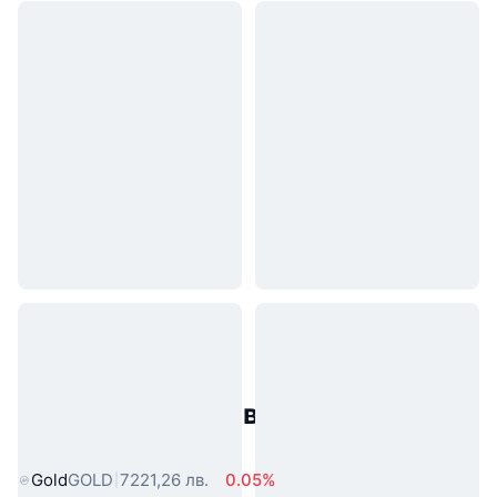
Популярни активи от реалния
свят
Gold
GOLD
7221,26 лв.
0.05%