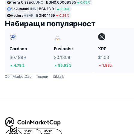
Terra Classic
LUNC
BGN0.00008385
0.65%
Чейнлинк
LINK
BGN13.91
1.34%
Hedera
HBAR
BGN0.1159
0.25%
Набиращи популярност
Cardano
Fusionist
XRP
$0.1999
$0.1308
$1.03
4.79%
85.63%
1.53%
CoinMarketCap
Токени
Ziktalk