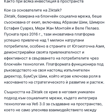
Както при всяка инвестиция в пространств
Кои са основателите на Ziktalk?
Ziktalk, базирана на блокчейн социална мрежа, беше
съоснована от екип, включващ Абрахам Шим, Шимрон
Естафия Суарез, Мери Жан Монтойя и Веле Пелаез.
Пусната през 2016 г., тази иновативна платформа
успешно привлече над 1 милион натрупани
потребители, особено в страните от Югоизточна Азия,
демонстрирайки своята привлекателност и
ефективност в свързването на потребителите чрез
блокчейн технология. Платформата функционира под
ръководството на своя настоящ изпълнителен
директор, БумСук Шим, който играе ключова роля в
насочването на стратегическото ѝ развитие и растеж.
Същността на Ziktalk се крие в неговия уникален
подход към социалните мрежи, където интегрира
технологии на Уеб 3.0 за създаване на пространство,
което не само улеснява взаимодействието между