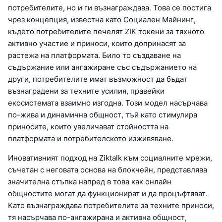
потребителите, но и ги възнаграждава. Това се постига
чрез концепция, известна като Социален Майнинг,
където потребителите печелят ZIK токени за тяхното
активно участие и приноси, които допринасят за
растежа на платформата. Било то създаване на
съдържание или ангажиране със съдържанието на
други, потребителите имат възможност да бъдат
възнаградени за техните усилия, правейки
екосистемата взаимно изгодна. Този модел насърчава
по-жива и динамична общност, тъй като стимулира
приносите, които увеличават стойността на
платформата и потребителското изживяване.
Иновативният подход на Ziktalk към социалните мрежи,
съчетан с неговата основа на блокчейн, представлява
значителна стъпка напред в това как онлайн
общностите могат да функционират и да процъфтяват.
Като възнаграждава потребителите за техните приноси,
тя насърчава по-ангажирана и активна общност,