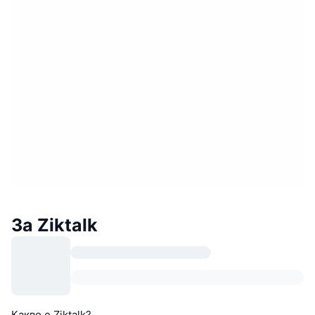
За Ziktalk
Какво е Ziktalk?