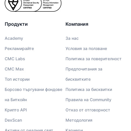
Продукти
Компания
Academy
За нас
Рекламирайте
Условия за ползване
CMC Labs
Политика за поверителност
CMC Max
Предпочитания за
Топ истории
бисквитките
Борсово търгувани фондове
Политика за бисквитки
на Биткойн
Правила на Community
Крипто API
Отказ от отговорност
DexScan
Методология
Активи от реалния свят
Кариери