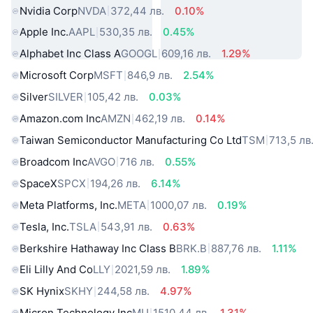
Nvidia Corp
NVDA
372,44 лв.
0.10%
Apple Inc.
AAPL
530,35 лв.
0.45%
Alphabet Inc Class A
GOOGL
609,16 лв.
1.29%
Microsoft Corp
MSFT
846,9 лв.
2.54%
Silver
SILVER
105,42 лв.
0.03%
Amazon.com Inc
AMZN
462,19 лв.
0.14%
Taiwan Semiconductor Manufacturing Co Ltd
TSM
713,5 лв
Broadcom Inc
AVGO
716 лв.
0.55%
SpaceX
SPCX
194,26 лв.
6.14%
Meta Platforms, Inc.
META
1000,07 лв.
0.19%
Tesla, Inc.
TSLA
543,91 лв.
0.63%
Berkshire Hathaway Inc Class B
BRK.B
887,76 лв.
1.11%
Eli Lilly And Co
LLY
2021,59 лв.
1.89%
SK Hynix
SKHY
244,58 лв.
4.97%
Micron Technology Inc
MU
1510,44 лв.
1.31%