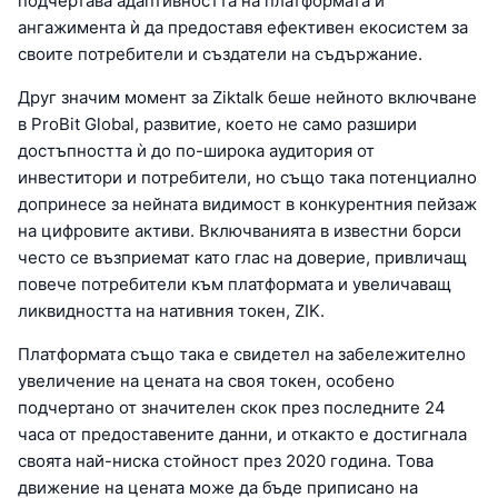
подчертава адаптивността на платформата и
ангажимента ѝ да предоставя ефективен екосистем за
своите потребители и създатели на съдържание.
Друг значим момент за Ziktalk беше нейното включване
в ProBit Global, развитие, което не само разшири
достъпността ѝ до по-широка аудитория от
инвеститори и потребители, но също така потенциално
допринесе за нейната видимост в конкурентния пейзаж
на цифровите активи. Включванията в известни борси
често се възприемат като глас на доверие, привличащ
повече потребители към платформата и увеличаващ
ликвидността на нативния токен, ZIK.
Платформата също така е свидетел на забележително
увеличение на цената на своя токен, особено
подчертано от значителен скок през последните 24
часа от предоставените данни, и откакто е достигнала
своята най-ниска стойност през 2020 година. Това
движение на цената може да бъде приписано на