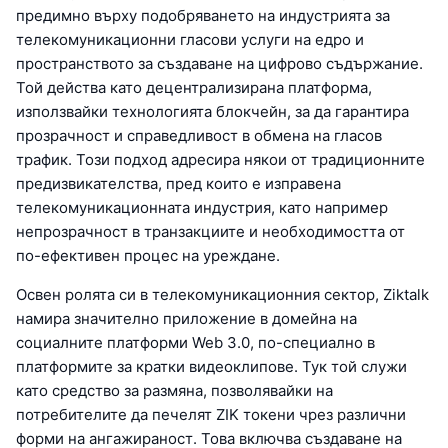
предимно върху подобряването на индустрията за
телекомуникационни гласови услуги на едро и
пространството за създаване на цифрово съдържание.
Той действа като децентрализирана платформа,
използвайки технологията блокчейн, за да гарантира
прозрачност и справедливост в обмена на гласов
трафик. Този подход адресира някои от традиционните
предизвикателства, пред които е изправена
телекомуникационната индустрия, като например
непрозрачност в транзакциите и необходимостта от
по-ефективен процес на уреждане.
Освен ролята си в телекомуникационния сектор, Ziktalk
намира значително приложение в домейна на
социалните платформи Web 3.0, по-специално в
платформите за кратки видеоклипове. Тук той служи
като средство за размяна, позволявайки на
потребителите да печелят ZIK токени чрез различни
форми на ангажираност. Това включва създаване на