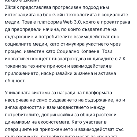
Ziktalk представлява прогресивен подход към
интеграцията на блокчейн технологията в социалните
медии. Това е платформа Web 3.0, която е проектирана
да преопредели начина, по който създателите на
съдържание и потребителите взаимодействат със
социалните медии, като стимулира участието чрез
процес, известен като Социално Копаене. Този
иновативен концепт възнаграждава индивидите с ZIK
токени за техните приноси и взаимодействия в
приложението, насърчавайки жизнена и активна
общност.
Уникалната система за награди на платформата
насърчава не само създаването на съдържание, но и
ангажираността и взаимодействието между
потребителите, допринасяйки за общия растеж и
динамизъм на екосистемата. Като участват в
операциите на приложението и взаимодействат със
съдържанието, потребителите могат да спечелят