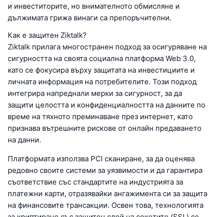
и инвеститорите, но внимателното обмисляне и
дължимата грижа винаги са препоръчителни.
Как е защитен Ziktalk?
Ziktalk прилага многостранен подход за осигуряване на
сигурността на своята социална платформа Web 3.0,
като се фокусира върху защитата на инвестициите и
личната информация на потребителите. Този подход
интегрира напреднали мерки за сигурност, за да
защити целостта и конфиденциалността на данните по
време на тяхното преминаване през интернет, като
признава вътрешните рискове от онлайн предаването
на данни.
Платформата използва PCI сканиране, за да оценява
редовно своите системи за уязвимости и да гарантира
съответствие със стандартите на индустрията за
платежни карти, отразявайки ангажимента си за защита
на финансовите трансакции. Освен това, технологията
за криптиране със защитен слой на сокетите (SSL) се