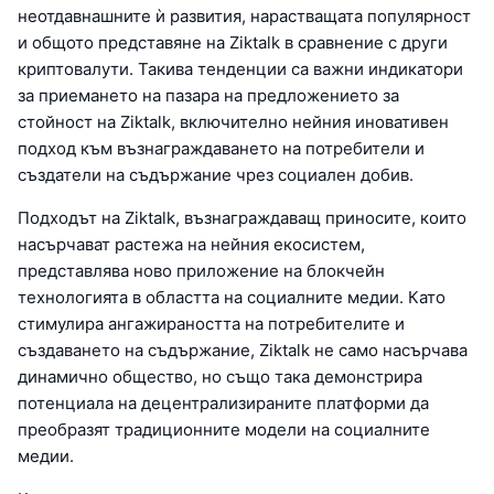
неотдавнашните ѝ развития, нарастващата популярност
и общото представяне на Ziktalk в сравнение с други
криптовалути. Такива тенденции са важни индикатори
за приемането на пазара на предложението за
стойност на Ziktalk, включително нейния иновативен
подход към възнаграждаването на потребители и
създатели на съдържание чрез социален добив.
Подходът на Ziktalk, възнаграждаващ приносите, които
насърчават растежа на нейния екосистем,
представлява ново приложение на блокчейн
технологията в областта на социалните медии. Като
стимулира ангажираността на потребителите и
създаването на съдържание, Ziktalk не само насърчава
динамично общество, но също така демонстрира
потенциала на децентрализираните платформи да
преобразят традиционните модели на социалните
медии.