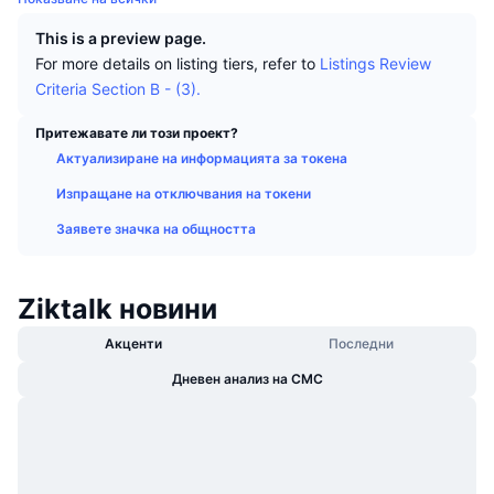
Набиращи популярност
Крипто ETF-и
Научете повече
CMC MCP
This is a preview page.
For more details on listing tiers, refer to
Listings Review
Ново
Борсово търгувани фондове на Биткойн
Criteria Section B - (3).
x402
Новини
Крипто
Борсово търгувани фондове на Етериум
Притежавате ли този проект?
Academy
Актуализиране на информацията за токена
Политика
Технически анализ
Изпращане на отключвания на токени
Изследвания
Заявете значка на общността
Спорт
RSI
Видеоклипове
Финанси
MACD
Ziktalk новини
Терминологичен речник
Технологии
Акценти
Последни
Деривати
Кампании
Дневен анализ на CMC
NFT
Преглед
Airdrop събития
Обща NFT статистика
Ликвидации
Диамантени награди