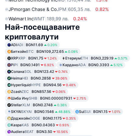
JPmorgan Chase & Co
JPM
605,35 лв.
0.82%
Walmart Inc
WMT
189,99 лв.
0.24%
Най-посещаваните
криптовалути
ADI
ADI
BGN11.69
0.20%
Биткойн
BTC
BGN109,272.65
0.09%
XRP
XRP
BGN1.75
Етериум
ETH
BGN3,229.19
1.24%
0.57%
Pi
PI
BGN0.1491
Кардано
ADA
BGN0.3393
6.92%
5.12%
Солана
SOL
BGN123.42
0.74%
Heima
HEI
BGN0.2858
39.06%
Hyperliquid
HYPE
BGN94.56
0.48%
Zcash
ZEC
BGN857.56
0.06%
Шиба Ину
SHIB
BGN0.000007931
2.75%
Stellar
XLM
BGN0.2748
0.36%
SKYAI
SKYAI
BGN0.1546
Sui
SUI
BGN1.15
48.88%
1.01%
Доджкойн
DOGE
BGN0.1175
0.35%
Kaspa
KAS
BGN0.04363
0.93%
Audiera
BEAT
BGN3.50
10.56%