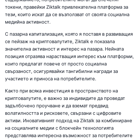
токени, правейки Ziktalk привлекателна платформа за
тези, които искат да се възползват от своята социална
медийна активност.
С пазарна капитализация, която я поставя в развиващия
се пейзаж на криптовалутите, Ziktalk е показала
значителна активност и интерес на пазара. Нейната
позиция отразява нарастващия интерес към платформи,
които предлагат повече от просто социална
свързаност, осигурявайки тангибилни награди за
участието и приноса на потребителите.
Както при всяка инвестиция в пространството на
криптовалутите, е важно за индивидите да проведат
задълбочено проучване и да вземат предвид
волатилността и рисковете, свързани с цифровите
активи. Иновативният подход на Ziktalk за комбиниране
на социалните медии с блокчейн технологията
представлява интересна възможност за потребителите