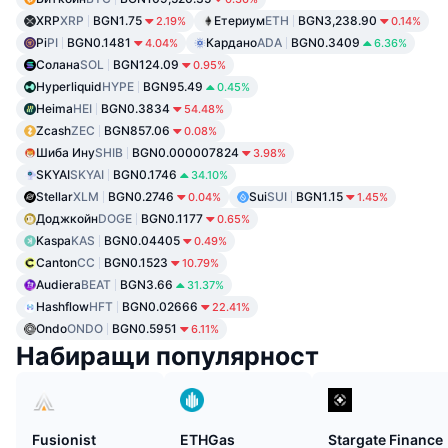
XRP
XRP
BGN1.75
Етериум
ETH
BGN3,238.90
2.19%
0.14%
Pi
PI
BGN0.1481
Кардано
ADA
BGN0.3409
4.04%
6.36%
Солана
SOL
BGN124.09
0.95%
Hyperliquid
HYPE
BGN95.49
0.45%
Heima
HEI
BGN0.3834
54.48%
Zcash
ZEC
BGN857.06
0.08%
Шиба Ину
SHIB
BGN0.000007824
3.98%
SKYAI
SKYAI
BGN0.1746
34.10%
Stellar
XLM
BGN0.2746
Sui
SUI
BGN1.15
0.04%
1.45%
Доджкойн
DOGE
BGN0.1177
0.65%
Kaspa
KAS
BGN0.04405
0.49%
Canton
CC
BGN0.1523
10.79%
Audiera
BEAT
BGN3.66
31.37%
Hashflow
HFT
BGN0.02666
22.41%
Ondo
ONDO
BGN0.5951
6.11%
Набиращи популярност
Fusionist
ETHGas
Stargate Finance