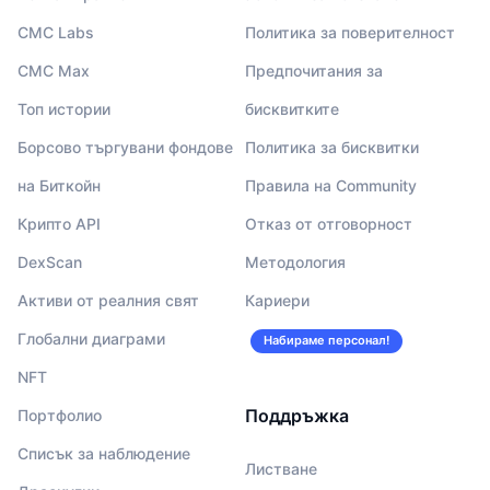
CMC Labs
Политика за поверителност
CMC Max
Предпочитания за
Топ истории
бисквитките
Борсово търгувани фондове
Политика за бисквитки
на Биткойн
Правила на Community
Крипто API
Отказ от отговорност
DexScan
Методология
Активи от реалния свят
Кариери
Глобални диаграми
Набираме персонал!
NFT
Поддръжка
Портфолио
Списък за наблюдение
Листване