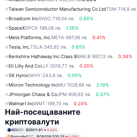
Taiwan Semiconductor Manufacturing Co Ltd
TSM
714,9 лв
Broadcom Inc
AVGO
718,04 лв.
0.60%
SpaceX
SPCX
198,08 лв.
1.56%
Meta Platforms, Inc.
META
997,06 лв.
0.41%
Tesla, Inc.
TSLA
545,82 лв.
0.65%
Berkshire Hathaway Inc Class B
BRK.B
887,12 лв.
0.36%
Eli Lilly And Co
LLY
2018,77 лв.
0.20%
SK Hynix
SKHY
243,6 лв.
0.00%
Micron Technology Inc
MU
1528,68 лв.
2.19%
JPmorgan Chase & Co
JPM
606,93 лв.
0.37%
Walmart Inc
WMT
189,75 лв.
0.24%
Най-посещаваните
криптовалути
ADI
ADI
BGN11.61
0.42%
Биткойн
BTC
BGN109,520.35
0.36%