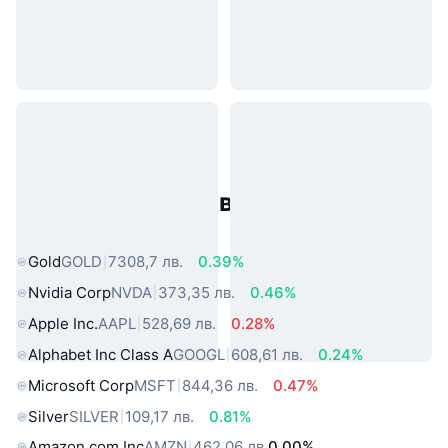
Популярни активи от реалния
свят
Gold
GOLD
7308,7 лв.
0.39%
Nvidia Corp
NVDA
373,35 лв.
0.46%
Apple Inc.
AAPL
528,69 лв.
0.28%
Alphabet Inc Class A
GOOGL
608,61 лв.
0.24%
Microsoft Corp
MSFT
844,36 лв.
0.47%
Silver
SILVER
109,17 лв.
0.81%
Amazon.com Inc
AMZN
462,06 лв.
0.00%