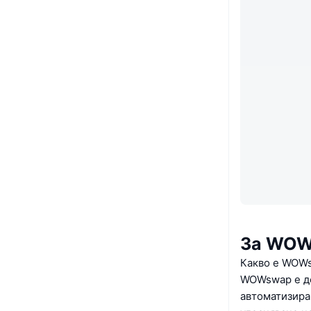
За WO
Какво е WOW
WOWswap е де
автоматизиран