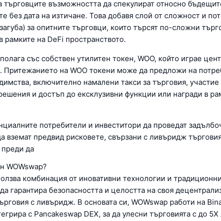
а търговците възможността да спекулират относно бъдещит
е без дата на изтичане. Това добавя слой от сложност и по
загуба) за опитните търговци, които търсят по-сложни търг
в рамките на DeFi пространството.
олага със собствен утилитен токен, WOO, който играе цент
. Притежанието на WOO токени може да предложи на потре
димства, включително намалени такси за търговия, участие
решения и достъп до ексклузивни функции или награди в ра
нциалните потребители и инвеститори да проведат задълбо
да вземат предвид рисковете, свързани с ливъридж търговия
 преди да
рен WOWswap?
лзва комбинация от иновативни технологии и традиционни
 да гарантира безопасността и целостта на своя децентрали
търговия с ливъридж. В основата си, WOWswap работи на Bin
тегрира с Pancakeswap DEX, за да улесни търговията с до 5