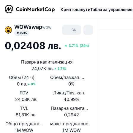
Криптовалути
Табла за управление
WOWswap
WOW
3K
#3595
0,02408 лв.
3.71%
(
24h
)
Пазарна капитализация
24,07K лв.
3.71%
Обем (24 ч)
Обем/паз.кап. (24 ч)
0 лв.
0%
0%
FDV
Ликв./Паз. кап.
24,08K лв.
40.99%
TVL
Пазарна капитализация/TVL
81,81K лв.
0,2942
Общо предлагане
макс. предлагане
1M WOW
1M WOW