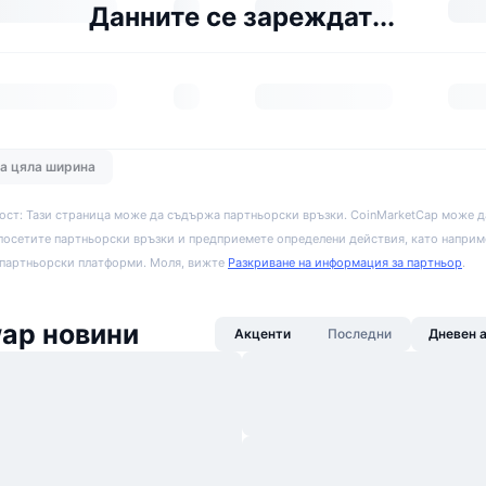
Данните се зареждат...
на цяла ширина
ост: Тази страница може да съдържа партньорски връзки. CoinMarketCap може д
посетите партньорски връзки и предприемете определени действия, като наприм
 партньорски платформи. Моля, вижте
Разкриване на информация за партньор
.
p новини
Акценти
Последни
Дневен 