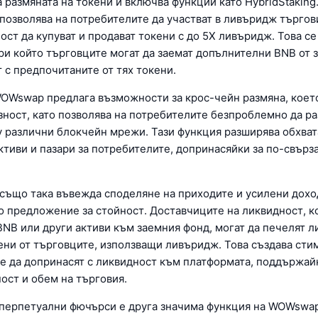
 размяната на токени и включва функции като HybridStaking
позволява на потребителите да участват в ливъридж търгови
ст да купуват и продават токени с до 5X ливъридж. Това се
ри който търговците могат да заемат допълнителни BNB от 
т с предпочитаните от тях токени.
WOWswap предлага възможности за крос-чейн размяна, коет
зност, като позволява на потребителите безпроблемно да р
 различни блокчейн мрежи. Тази функция разширява обхват
ктиви и пазари за потребителите, допринасяйки за по-свърз
също така въвежда споделяне на приходите и усилени дохо
то предложение за стойност. Доставчиците на ликвидност, к
BNB или други активи към заемния фонд, могат да печелят л
тени от търговците, използващи ливъридж. Това създава стим
е да допринасят с ликвидност към платформата, поддържай
ост и обем на търговия.
 перпетуални фючърси е друга значима функция на WOWswap