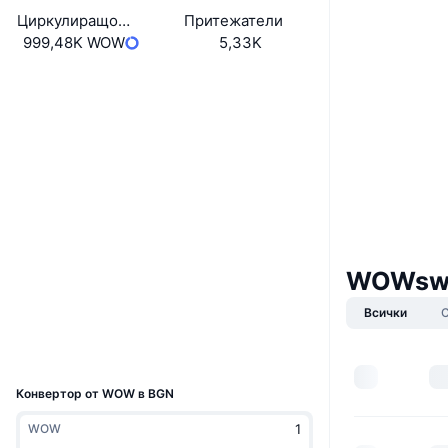
Циркулиращо предлагане
Притежатели
999,48K WOW
5,33K
Уебсайт
Website
Социални медии
0x4da9...c5e36a
Договори
3.1
Рейтинг (CertiK)
Одити
WOWswa
bscscan.com
Експлоръри
Всички
Портфейли
UCID
8605
Конвертор от WOW в BGN
WOW