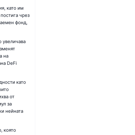
.
я, като им
 постига чрез
заемен фонд,
о увеличава
азменят
а на
ана DeFi
дности като
оито
ихва от
ул за
ки нейната
, която