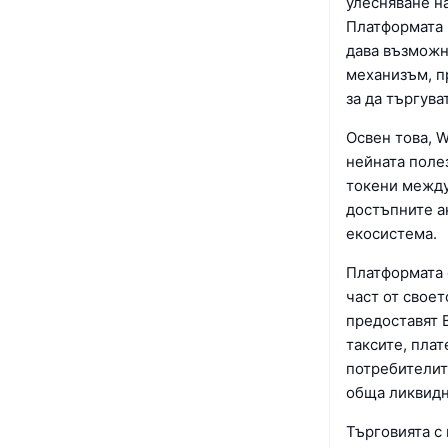
улесняване на
Платформата 
дава възможно
механизъм, п
за да търгува
Освен това, 
нейната поле
токени между
достъпните а
екосистема.
Платформата 
част от свое
предоставят 
таксите, пла
потребителит
обща ликвидн
Търговията с