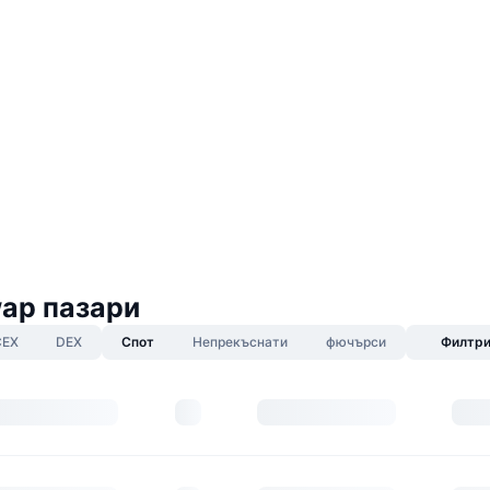
p пазари
CEX
DEX
Спот
Непрекъснати
фючърси
Филтр