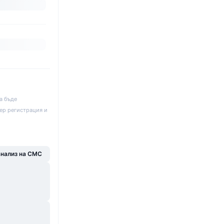
а бъде
ер регистрация и
анализ на CMC