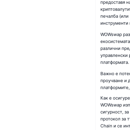
предоставя н
криптовалутит
печалба (или 
инструменти 
WOWswap разп
екосистемата
различни пре
управленски 
платформата.
Важно е поте
проучване и 
платформите,
Как е осигу
WOWswap изпо
сигурност, за
протокол за 
Chain и се ин