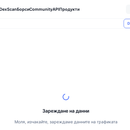
DexScan
Борси
Community
API
Продукти
D
Зареждане на данни
Моля, изчакайте, зареждаме данните на графиката