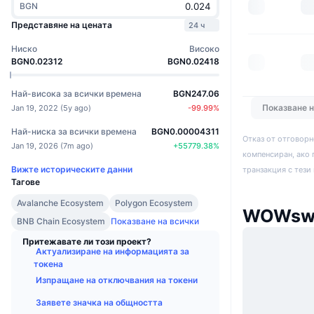
BGN
Представяне на цената
24 ч
Ниско
Високо
BGN0.02312
BGN0.02418
Най-висока за всички времена
BGN247.06
Показване 
Jan 19, 2022
(
5y ago
)
-99.99
%
Най-ниска за всички времена
BGN0.00004311
Отказ от отговорн
Jan 19, 2026
(
7m ago
)
+
55779.38
%
компенсиран, ако 
Вижте историческите данни
транзакция с тези
Тагове
Avalanche Ecosystem
Polygon Ecosystem
WOWswa
BNB Chain Ecosystem
Показване на всички
Притежавате ли този проект?
Актуализиране на информацията за
токена
Изпращане на отключвания на токени
Заявете значка на общността