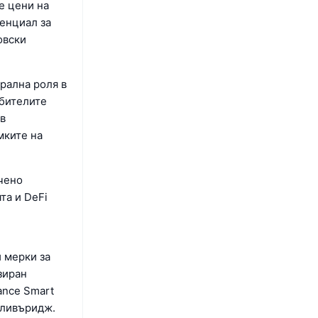
е цени на
тенциал за
овски
рална роля в
бителите
 в
мките на
чено
та и DeFi
 мерки за
зиран
ance Smart
X ливъридж.