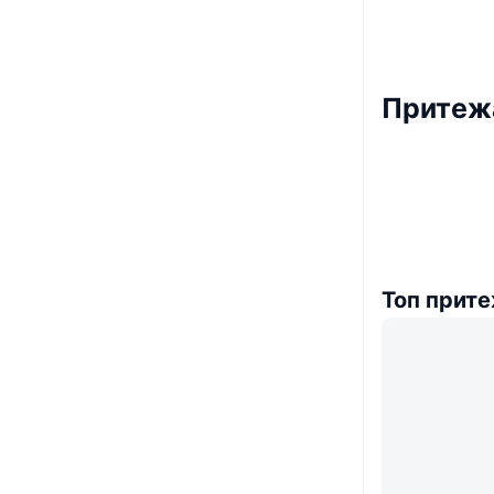
Притеж
Топ прит