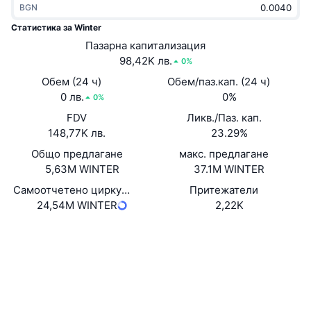
BGN
Набиращи популярност
Крипто ETF-и
Научете повече
CMC MCP
Статистика за Winter
Ново
Пазарна капитализация
Борсово търгувани фондове на Биткойн
x402
Новини
98,42K лв.
0%
Крипто
Борсово търгувани фондове на Етериум
Обем (24 ч)
Обем/паз.кап. (24 ч)
Academy
0 лв.
0%
0%
Политика
FDV
Ликв./Паз. кап.
Технически анализ
Изследвания
148,77K лв.
23.29%
Спорт
Общо предлагане
макс. предлагане
RSI
Видеоклипове
5,63M WINTER
37.1M WINTER
Финанси
MACD
Самоотчетено циркулиращо предлагане
Притежатели
Терминологичен речник
24,54M WINTER
2,22K
Технологии
Уебсайт
Website
Whitepaper
Деривати
Кампании
Социални медии
NFT
Преглед
Airdrop събития
0xccba...b7845f
Договори
Обща NFT статистика
Ликвидации
3.1
Диамантени награди
Рейтинг (CertiK)