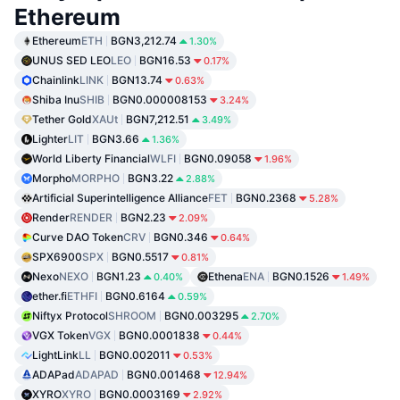
Ethereum
Ethereum
ETH
BGN3,212.74
1.30%
UNUS SED LEO
LEO
BGN16.53
0.17%
Chainlink
LINK
BGN13.74
0.63%
Shiba Inu
SHIB
BGN0.000008153
3.24%
Tether Gold
XAUt
BGN7,212.51
3.49%
Lighter
LIT
BGN3.66
1.36%
World Liberty Financial
WLFI
BGN0.09058
1.96%
Morpho
MORPHO
BGN3.22
2.88%
Artificial Superintelligence Alliance
FET
BGN0.2368
5.28%
Render
RENDER
BGN2.23
2.09%
Curve DAO Token
CRV
BGN0.346
0.64%
SPX6900
SPX
BGN0.5517
0.81%
Nexo
NEXO
BGN1.23
Ethena
ENA
BGN0.1526
0.40%
1.49%
ether.fi
ETHFI
BGN0.6164
0.59%
Niftyx Protocol
SHROOM
BGN0.003295
2.70%
VGX Token
VGX
BGN0.0001838
0.44%
LightLink
LL
BGN0.002011
0.53%
ADAPad
ADAPAD
BGN0.001468
12.94%
XYRO
XYRO
BGN0.0003169
2.92%