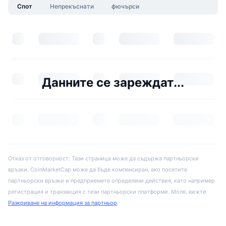
Спот
Непрекъснати
фючърси
Данните се зареждат...
Отказ от отговорност: Тази страница може да съдържа партньорски
връзки. CoinMarketCap може да бъде компенсиран, ако посетите
партньорски връзки и предприемете определени действия, като например
регистрация и транзакция с тези партньорски платформи. Моля, вижте
Разкриване на информация за партньор
.