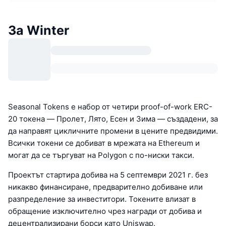
За Winter
Seasonal Tokens е набор от четири proof-of-work ERC-
20 токена — Пролет, Лято, Есен и Зима — създадени, за
да направят цикличните промени в цените предвидими.
Всички токени се добиват в мрежата на Ethereum и
могат да се търгуват на Polygon с по-ниски такси.
Проектът стартира добива на 5 септември 2021 г. без
никакво финансиране, предварително добиване или
разпределение за инвеститори. Токените влизат в
обращение изключително чрез награди от добива и
децентрализирани борси като Uniswap.