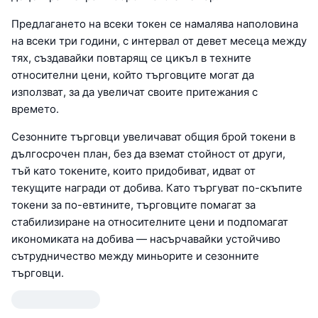
Предлагането на всеки токен се намалява наполовина
на всеки три години, с интервал от девет месеца между
тях, създавайки повтарящ се цикъл в техните
относителни цени, който търговците могат да
използват, за да увеличат своите притежания с
времето.
Сезонните търговци увеличават общия брой токени в
дългосрочен план, без да вземат стойност от други,
тъй като токените, които придобиват, идват от
текущите награди от добива. Като търгуват по-скъпите
токени за по-евтините, търговците помагат за
стабилизиране на относителните цени и подпомагат
икономиката на добива — насърчавайки устойчиво
сътрудничество между миньорите и сезонните
търговци.