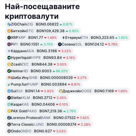
Най-посещаваните
криптовалути
ZIGChain
ZIG
BGN0.06822
0.87%
Биткойн
BTC
BGN109,429.38
0.92%
XRP
XRP
BGN1.77
Етериум
ETH
BGN3,223.65
1.49%
1.92%
Pi
PI
BGN0.1551
Солана
SOL
BGN124.12
3.70%
0.79%
Кардано
ADA
BGN0.3196
3.22%
Hyperliquid
HYPE
BGN93.84
3.19%
Zcash
ZEC
BGN844.38
3.50%
Heima
HEI
BGN0.6003
98.32%
Шиба Ину
SHIB
BGN0.000008029
3.27%
Pump.fun
PUMP
BGN0.003894
8.81%
Sui
SUI
BGN1.14
Доджкойн
DOGE
BGN0.1169
2.62%
1.00%
Stellar
XLM
BGN0.2712
3.45%
Kaspa
KAS
BGN0.04406
0.10%
PAX Gold
PAXG
BGN7,219.36
2.76%
Lorenzo Protocol
BANK
BGN0.07522
7.42%
Terra Classic
LUNC
BGN0.00008274
2.28%
Ondo
ONDO
BGN0.627
3.03%