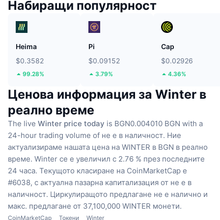
Набиращи популярност
Heima
Pi
Cap
$0.3582
$0.09152
$0.02926
99.28%
3.79%
4.36%
Ценова информация за Winter в
реално време
The live
Winter price today
is BGN0.004010 BGN with a
24-hour trading volume of не е в наличност.
Ние
актуализираме нашата цена на WINTER в BGN в реално
време.
Winter се е увеличил с 2.76 % през последните
24 часа.
Текущото класиране на CoinMarketCap е
#6038, с актуална пазарна капитализация от не е в
наличност.
Циркулиращото предлагане не е налично
и
макс. предлагане от 37,100,000 WINTER монети.
CoinMarketCap
Токени
Winter