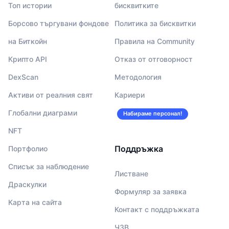
Топ истории
бисквитките
Борсово търгувани фондове
Политика за бисквитки
на Биткойн
Правила на Community
Крипто API
Отказ от отговорност
DexScan
Методология
Активи от реалния свят
Кариери
Глобални диаграми
Набираме персонал!
NFT
Поддръжка
Портфолио
Списък за наблюдение
Листване
Драскулки
Формуляр за заявка
Карта на сайта
Контакт с поддръжката
ЧЗВ