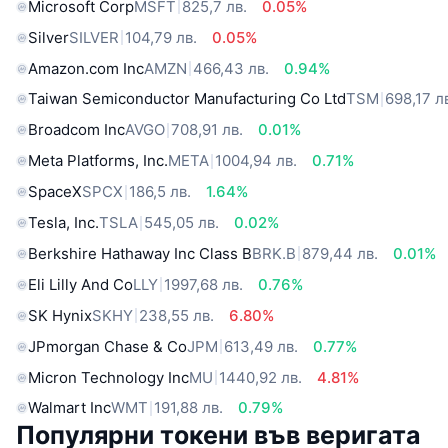
Microsoft Corp
MSFT
825,7 лв.
0.05%
Silver
SILVER
104,79 лв.
0.05%
Amazon.com Inc
AMZN
466,43 лв.
0.94%
Taiwan Semiconductor Manufacturing Co Ltd
TSM
698,17 л
Broadcom Inc
AVGO
708,91 лв.
0.01%
Meta Platforms, Inc.
META
1004,94 лв.
0.71%
SpaceX
SPCX
186,5 лв.
1.64%
Tesla, Inc.
TSLA
545,05 лв.
0.02%
Berkshire Hathaway Inc Class B
BRK.B
879,44 лв.
0.01%
Eli Lilly And Co
LLY
1997,68 лв.
0.76%
SK Hynix
SKHY
238,55 лв.
6.80%
JPmorgan Chase & Co
JPM
613,49 лв.
0.77%
Micron Technology Inc
MU
1440,92 лв.
4.81%
Walmart Inc
WMT
191,88 лв.
0.79%
Популярни токени във веригата