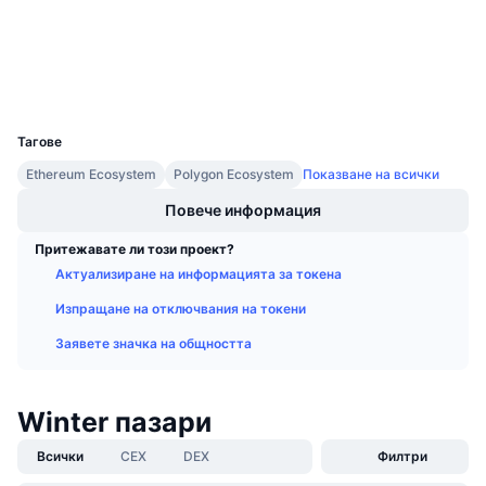
Предстоящи продажби
etherscan.io
Проценти на финансиране
Експлоръри
Научете и спечелете
Портфейли
UCID
Календари
19870
Тагове
ICO календар
Ethereum Ecosystem
Polygon Ecosystem
Показване на всички
Календар на събитията
Повече информация
Притежавате ли този проект?
Актуализиране на информацията за токена
Изпращане на отключвания на токени
Заявете значка на общността
Winter пазари
Всички
CEX
DEX
Филтри