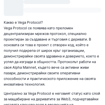
Какво е Vega Protocol?
Vega Protocol се появява като преломен
децентрализиран мрежов протокол, специално
проектиран за създаване и търговия с деривати. В
основата си това е проект с отворен код, който е
получил подкрепа от широк кръг организации,
демонстрирайки своята здравина и доверието, което е
успял да изгради в общността. Протоколът работи на
своя Alpha Mainnet, където вече са активни живи
пазари, демонстрирайки своите оперативни
способности и практическото приложение на своята
иновативна технология.
Централно за Vega Protocol е неговият статус като слой
за мащабиране на дериватите за Web3, подчертавайки
неговата ключова роля в еволюцията на