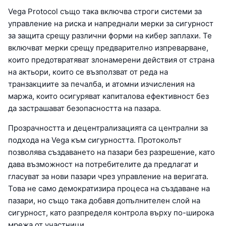
Vega Protocol също така включва строги системи за
управление на риска и напреднали мерки за сигурност
за защита срещу различни форми на кибер заплахи. Те
включват мерки срещу предварително изпреварване,
които предотвратяват злонамерени действия от страна
на актьори, които се възползват от реда на
транзакциите за печалба, и атомни изчисления на
маржа, които осигуряват капиталова ефективност без
да застрашават безопасността на пазара.
Прозрачността и децентрализацията са централни за
подхода на Vega към сигурността. Протоколът
позволява създаването на пазари без разрешение, като
дава възможност на потребителите да предлагат и
гласуват за нови пазари чрез управление на веригата.
Това не само демократизира процеса на създаване на
пазари, но също така добавя допълнителен слой на
сигурност, като разпределя контрола върху по-широка
мрежа от участници.