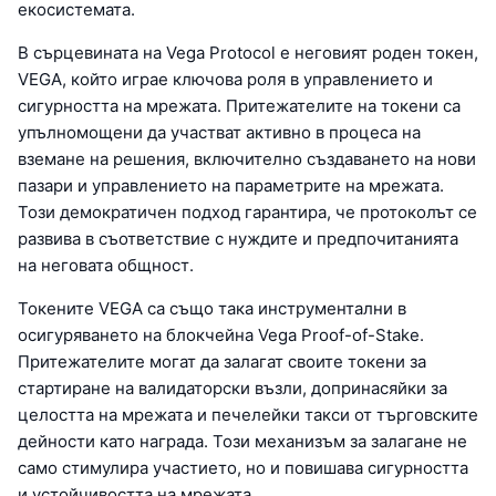
екосистемата.
В сърцевината на Vega Protocol е неговият роден токен,
VEGA, който играе ключова роля в управлението и
сигурността на мрежата. Притежателите на токени са
упълномощени да участват активно в процеса на
вземане на решения, включително създаването на нови
пазари и управлението на параметрите на мрежата.
Този демократичен подход гарантира, че протоколът се
развива в съответствие с нуждите и предпочитанията
на неговата общност.
Токените VEGA са също така инструментални в
осигуряването на блокчейна Vega Proof-of-Stake.
Притежателите могат да залагат своите токени за
стартиране на валидаторски възли, допринасяйки за
целостта на мрежата и печелейки такси от търговските
дейности като награда. Този механизъм за залагане не
само стимулира участието, но и повишава сигурността
и устойчивостта на мрежата.