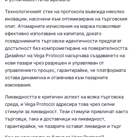
Технологичният стек на протокола въвежда няколко
иновации, насочени към оптимизиране на търговския
опит. Атомарните изчисления на маржа позволяват
ефективно използване на капитала, докато
псевдонимните търговски идентичности предлагат
достъпност без компрометиране на поверителността.
Дизайнът на Vega Protocol насърчава създаването на
нови пазари чрез разрешен и управляван от
управлението процес, гарантирайки, че платформата
остава динамична и отзивчива към пазарните
изисквания.
Ликвидността е критичен аспект на всяка търговска
среда, и Vega Protocol адресира това чрез силни
стимули за ликвидност. Тези стимули привличат както
търговци, така и доставчици на ликвидност,
гарантирайки, че пазарите остават ликвидни и търг