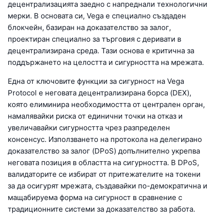
децентрализацията заедно с напреднали технологични
мерки. В основата си, Vega е специално създаден
блокчейн, базиран на доказателство за залог,
проектиран специално за търговия с деривати в
децентрализирана среда. Тази основа е критична за
поддържането на целостта и сигурността на мрежата.
Една от ключовите функции за сигурност на Vega
Protocol е неговата децентрализирана борса (DEX),
която елиминира необходимостта от централен орган,
намалявайки риска от единични точки на отказ и
увеличавайки сигурността чрез разпределен
консенсус. Използването на протокола на делегирано
доказателство за залог (DPoS) допълнително укрепва
неговата позиция в областта на сигурността. В DPoS,
валидаторите се избират от притежателите на токени
за да осигурят мрежата, създавайки по-демократична и
мащабируема форма на сигурност в сравнение с
традиционните системи за доказателство за работа.