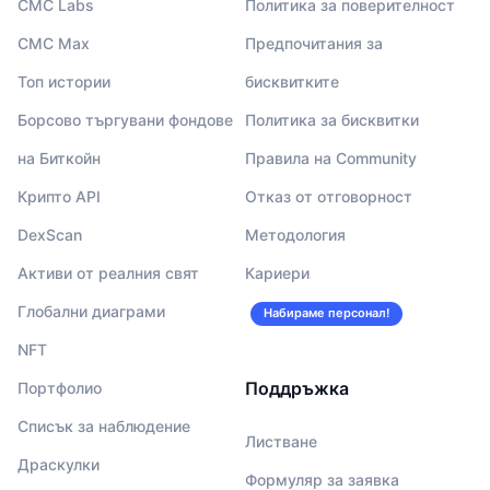
CMC Labs
Политика за поверителност
CMC Max
Предпочитания за
Топ истории
бисквитките
Борсово търгувани фондове
Политика за бисквитки
на Биткойн
Правила на Community
Крипто API
Отказ от отговорност
DexScan
Методология
Активи от реалния свят
Кариери
Глобални диаграми
Набираме персонал!
NFT
Поддръжка
Портфолио
Списък за наблюдение
Листване
Драскулки
Формуляр за заявка