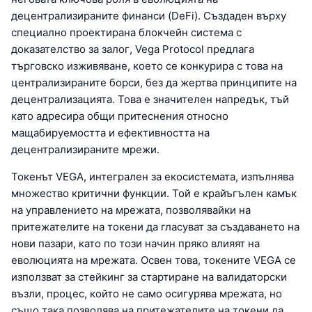
децентрализираните финанси (DeFi). Създаден върху
специално проектирана блокчейн система с
доказателство за залог, Vega Protocol предлага
търговско изживяване, което се конкурира с това на
централизираните борси, без да жертва принципите на
децентрализацията. Това е значителен напредък, тъй
като адресира общи притеснения относно
мащабируемостта и ефективността на
децентрализираните мрежи.
Токенът VEGA, интегрален за екосистемата, изпълнява
множество критични функции. Той е крайъгълен камък
на управлението на мрежата, позволявайки на
притежателите на токени да гласуват за създаването на
нови пазари, като по този начин пряко влияят на
еволюцията на мрежата. Освен това, токените VEGA се
използват за стейкинг за стартиране на валидаторски
възли, процес, който не само осигурява мрежата, но
също така позволява на притежателите на токени да