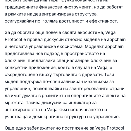
традиционните финансови инструменти, но да работят
в рамките на децентрализирана структура,
осигурявайки по-голяма достъпност и ефективност.
За да обогати още повече своята екосистема, Vega
Protocol е провел дискусии относно модела на appchain
и неговата управленска екосистема. Моделът appchain
представлява нов подход в пространството на
блокчейн, предлагайки специализиран блокчейн за
конкретни приложения, което в случая на Vega, е
съсредоточено върху търговията с деривати. Този
модел поддържа по-специализиран механизъм за
управление, позволявайки на заинтересованите страни
да имат думата в развитието и оперативните аспекти на
мрежата. Такива дискусии са индикатор за
ангажираността на Vega към насърчаването на
участваща и демократична структура на управление.
Още едно забележително постижение за Vega Protocol