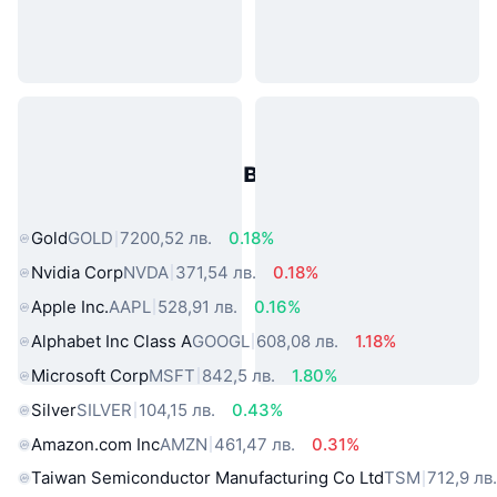
Популярни активи от реалния
свят
Gold
GOLD
7200,52 лв.
0.18%
Nvidia Corp
NVDA
371,54 лв.
0.18%
Apple Inc.
AAPL
528,91 лв.
0.16%
Alphabet Inc Class A
GOOGL
608,08 лв.
1.18%
Microsoft Corp
MSFT
842,5 лв.
1.80%
Silver
SILVER
104,15 лв.
0.43%
Amazon.com Inc
AMZN
461,47 лв.
0.31%
Taiwan Semiconductor Manufacturing Co Ltd
TSM
712,9 лв