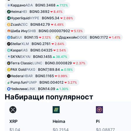
Кардано
ADA
BGN0.3468
7.12%
Heima
HEI
BGN0.3692
8.41%
Hyperliquid
HYPE
BGN95.34
2.69%
Zcash
ZEC
BGN842.79
4.49%
Шиба Ину
SHIB
BGN0.000007902
5.13%
Sui
SUI
BGN1.15
Доджкойн
DOGE
BGN0.1172
2.12%
1.41%
Stellar
XLM
BGN0.2761
2.64%
Kaspa
KAS
BGN0.04325
2.54%
SKYAI
SKYAI
BGN0.1455
38.47%
Terra Classic
LUNC
BGN0.0000829
2.37%
PAX Gold
PAXG
BGN7,189.84
0.19%
Hedera
HBAR
BGN0.1165
0.99%
Pump.fun
PUMP
BGN0.004012
3.27%
Чейнлинк
LINK
BGN14.09
1.30%
Набиращи популярност
XRP
Heima
Pi
$1.04
$0.2154
$0.08877