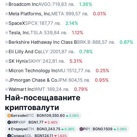
Broadcom Inc
AVGO
719,83 лв.
1.36%
Meta Platforms, Inc.
META
999,57 лв.
0.01%
SpaceX
SPCX
187,77 лв.
2.14%
Tesla, Inc.
TSLA
539,84 лв.
1.12%
Berkshire Hathaway Inc Class B
BRK.B
888,57 лв.
0.87%
Eli Lilly And Co
LLY
2001,87 лв.
0.78%
SK Hynix
SKHY
242,81 лв.
5.31%
Micron Technology Inc
MU
1512,77 лв.
0.25%
JPmorgan Chase & Co
JPM
604,15 лв.
0.95%
Walmart Inc
WMT
189,24 лв.
0.79%
Най-посещаваните
криптовалути
Биткойн
BTC
BGN109,550.60
0.06%
XRP
XRP
BGN1.77
2.40%
Етериум
ETH
BGN3,243.75
Pi
PI
BGN0.1509
0.38%
2.06%
Солана
SOL
BGN124.11
1.63%