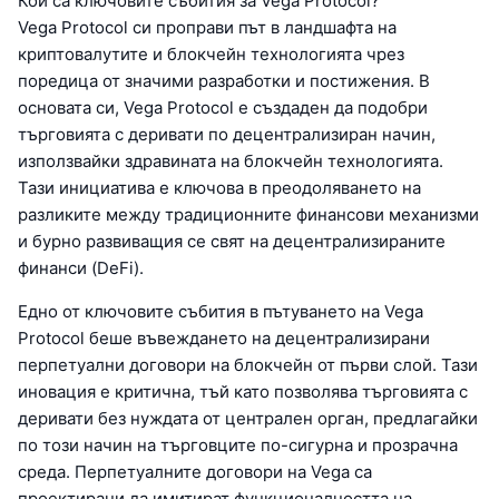
Кои са ключовите събития за Vega Protocol?
Vega Protocol си проправи път в ландшафта на
криптовалутите и блокчейн технологията чрез
поредица от значими разработки и постижения. В
основата си, Vega Protocol е създаден да подобри
търговията с деривати по децентрализиран начин,
използвайки здравината на блокчейн технологията.
Тази инициатива е ключова в преодоляването на
разликите между традиционните финансови механизми
и бурно развиващия се свят на децентрализираните
финанси (DeFi).
Едно от ключовите събития в пътуването на Vega
Protocol беше въвеждането на децентрализирани
перпетуални договори на блокчейн от първи слой. Тази
иновация е критична, тъй като позволява търговията с
деривати без нуждата от централен орган, предлагайки
по този начин на търговците по-сигурна и прозрачна
среда. Перпетуалните договори на Vega са
проектирани да имитират функционалността на