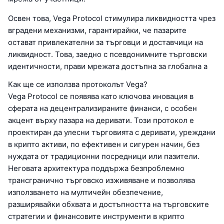
Освен това, Vega Protocol стимулира ликвидността чрез
вградени механизми, гарантирайки, че пазарите
остават привлекателни за търговци и доставчици на
ликвидност. Това, заедно с псевдонимните търговски
идентичности, прави мрежата достъпна за глобална а
Как ще се използва протоколът Vega?
Vega Protocol се появява като ключова иновация в
сферата на децентрализираните финанси, с особен
акцент върху пазара на деривати. Този протокол е
проектиран да улесни търговията с деривати, уреждани
в крипто активи, по ефективен и сигурен начин, без
нуждата от традиционни посредници или пазители.
Неговата архитектура поддържа безпроблемно
трансгранично търговско изживяване и позволява
използването на мултичейн обезпечение,
разширявайки обхвата и достъпността на търговските
стратегии и финансовите инструменти в крипто