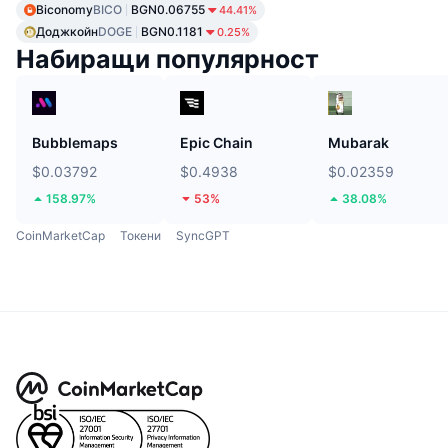
Biconomy
BICO
BGN0.06755
44.41%
Доджкойн
DOGE
BGN0.1181
0.25%
Набиращи популярност
Bubblemaps
Epic Chain
Mubarak
$0.03792
$0.4938
$0.02359
158.97%
53%
38.08%
CoinMarketCap
Токени
SyncGPT