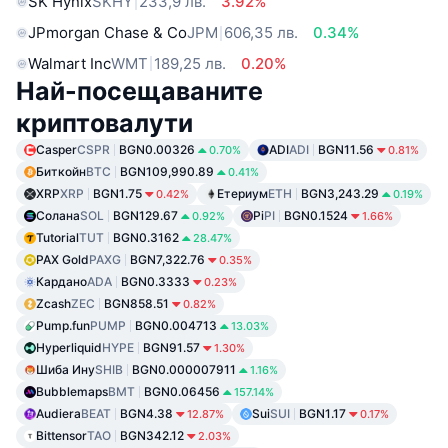
SK Hynix
SKHY
233,9 лв.
3.92%
JPmorgan Chase & Co
JPM
606,35 лв.
0.34%
Walmart Inc
WMT
189,25 лв.
0.20%
Най-посещаваните
криптовалути
Casper
CSPR
BGN0.00326
ADI
ADI
BGN11.56
0.70%
0.81%
Биткойн
BTC
BGN109,990.89
0.41%
XRP
XRP
BGN1.75
Етериум
ETH
BGN3,243.29
0.42%
0.19%
Солана
SOL
BGN129.67
Pi
PI
BGN0.1524
0.92%
1.66%
Tutorial
TUT
BGN0.3162
28.47%
PAX Gold
PAXG
BGN7,322.76
0.35%
Кардано
ADA
BGN0.3333
0.23%
Zcash
ZEC
BGN858.51
0.82%
Pump.fun
PUMP
BGN0.004713
13.03%
Hyperliquid
HYPE
BGN91.57
1.30%
Шиба Ину
SHIB
BGN0.000007911
1.16%
Bubblemaps
BMT
BGN0.06456
157.14%
Audiera
BEAT
BGN4.38
Sui
SUI
BGN1.17
12.87%
0.17%
Bittensor
TAO
BGN342.12
2.03%