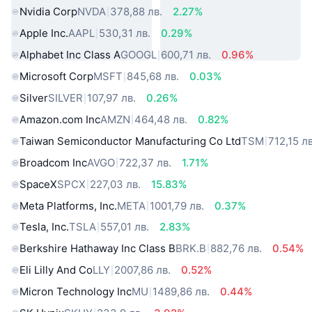
Nvidia Corp
NVDA
378,88 лв.
2.27%
Apple Inc.
AAPL
530,31 лв.
0.29%
Alphabet Inc Class A
GOOGL
600,71 лв.
0.96%
Microsoft Corp
MSFT
845,68 лв.
0.03%
Silver
SILVER
107,97 лв.
0.26%
Amazon.com Inc
AMZN
464,48 лв.
0.82%
Taiwan Semiconductor Manufacturing Co Ltd
TSM
712,15 лв
Broadcom Inc
AVGO
722,37 лв.
1.71%
SpaceX
SPCX
227,03 лв.
15.83%
Meta Platforms, Inc.
META
1001,79 лв.
0.37%
Tesla, Inc.
TSLA
557,01 лв.
2.83%
Berkshire Hathaway Inc Class B
BRK.B
882,76 лв.
0.54%
Eli Lilly And Co
LLY
2007,86 лв.
0.52%
Micron Technology Inc
MU
1489,86 лв.
0.44%