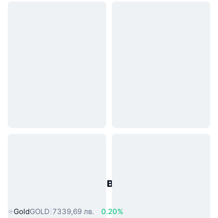
Популярни активи от реалния
свят
Gold
GOLD
7339,69 лв.
0.20%