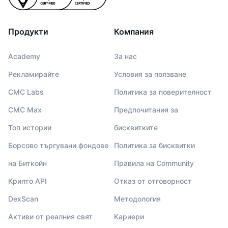
Продукти
Компания
Academy
За нас
Рекламирайте
Условия за ползване
CMC Labs
Политика за поверителност
CMC Max
Предпочитания за
Топ истории
бисквитките
Борсово търгувани фондове
Политика за бисквитки
на Биткойн
Правила на Community
Крипто API
Отказ от отговорност
DexScan
Методология
Активи от реалния свят
Кариери