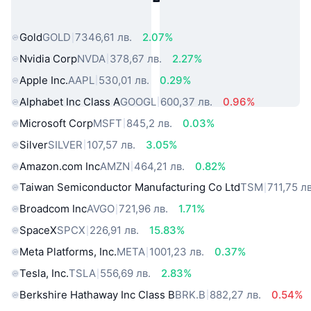
свят
Gold
GOLD
7346,61 лв.
2.07%
Nvidia Corp
NVDA
378,67 лв.
2.27%
Apple Inc.
AAPL
530,01 лв.
0.29%
Alphabet Inc Class A
GOOGL
600,37 лв.
0.96%
Microsoft Corp
MSFT
845,2 лв.
0.03%
Silver
SILVER
107,57 лв.
3.05%
Amazon.com Inc
AMZN
464,21 лв.
0.82%
Taiwan Semiconductor Manufacturing Co Ltd
TSM
711,75 лв
Broadcom Inc
AVGO
721,96 лв.
1.71%
SpaceX
SPCX
226,91 лв.
15.83%
Meta Platforms, Inc.
META
1001,23 лв.
0.37%
Tesla, Inc.
TSLA
556,69 лв.
2.83%
Berkshire Hathaway Inc Class B
BRK.B
882,27 лв.
0.54%