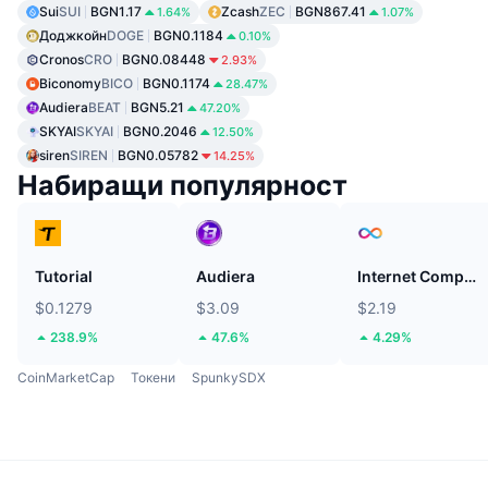
Sui
SUI
BGN1.17
Zcash
ZEC
BGN867.41
1.64%
1.07%
Доджкойн
DOGE
BGN0.1184
0.10%
Cronos
CRO
BGN0.08448
2.93%
Biconomy
BICO
BGN0.1174
28.47%
Audiera
BEAT
BGN5.21
47.20%
SKYAI
SKYAI
BGN0.2046
12.50%
siren
SIREN
BGN0.05782
14.25%
Набиращи популярност
Tutorial
Audiera
Internet Computer
$0.1279
$3.09
$2.19
238.9%
47.6%
4.29%
CoinMarketCap
Токени
SpunkySDX