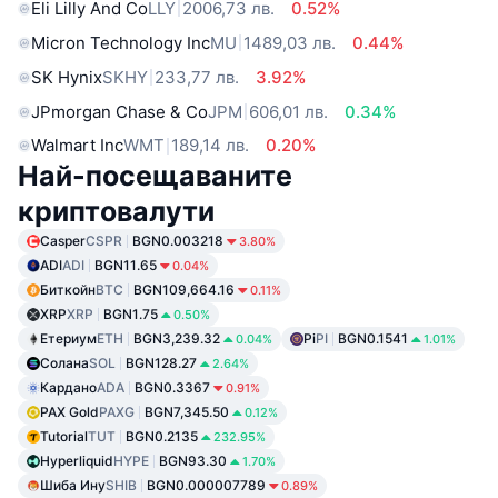
Eli Lilly And Co
LLY
2006,73 лв.
0.52%
Micron Technology Inc
MU
1489,03 лв.
0.44%
SK Hynix
SKHY
233,77 лв.
3.92%
JPmorgan Chase & Co
JPM
606,01 лв.
0.34%
Walmart Inc
WMT
189,14 лв.
0.20%
Най-посещаваните
криптовалути
Casper
CSPR
BGN0.003218
3.80%
ADI
ADI
BGN11.65
0.04%
Биткойн
BTC
BGN109,664.16
0.11%
XRP
XRP
BGN1.75
0.50%
Етериум
ETH
BGN3,239.32
Pi
PI
BGN0.1541
0.04%
1.01%
Солана
SOL
BGN128.27
2.64%
Кардано
ADA
BGN0.3367
0.91%
PAX Gold
PAXG
BGN7,345.50
0.12%
Tutorial
TUT
BGN0.2135
232.95%
Hyperliquid
HYPE
BGN93.30
1.70%
Шиба Ину
SHIB
BGN0.000007789
0.89%