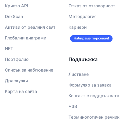
Крипто API
Отказ от отговорност
DexScan
Методология
Активи от реалния свят
Кариери
Глобални диаграми
Набираме персонал!
NFT
Поддръжка
Портфолио
Списък за наблюдение
Листване
Драскулки
Формуляр за заявка
Карта на сайта
Контакт с поддръжката
ЧЗВ
Терминологичен речник