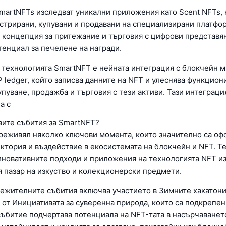
SmartNFTs изследват уникални приложения като Scent NFTs, 
истрирани, купувани и продавани на специализирани платфо
 концепция за притежание и търговия с цифрови представя
тенциал за печелене на награди.
а технологията SmartNFT е нейната интеграция с блокчейн м
 ledger, който записва данните на NFT и улеснява функцион
упуване, продажба и търговия с тези активи. Тази интеграци
а с
вите събития за SmartNFT?
реживял няколко ключови момента, които значително са о
ектория и въздействие в екосистемата на блокчейн и NFT. Т
иновативните подходи и приложения на технологията NFT и
 пазар на изкуство и колекционерски предмети.
лежителните събития включва участието в Зимните хакатони
 от Инициативата за суверенна природа, които са подкрепен
събитие подчертава потенциала на NFT-тата в насърчаванет