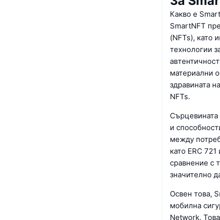
За Sma
Какво е Smar
SmartNFT пре
(NFTs), като
технологии з
автентичност
материални о
здравината н
NFTs.
Сърцевината 
и способност
между потреб
като ERC 721
сравнение с 
значително д
Освен това, 
мобилна сигур
Network. Тов