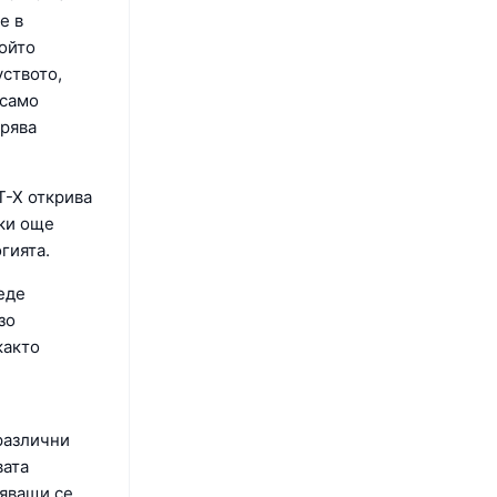
е в
ойто
уството,
 само
брява
T-X открива
ки още
гията.
еде
зо
както
различни
вата
няващи се