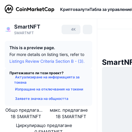
Криптовалути
Табла за управление
SmartNFT
4K
SMARTNFT
This is a preview page.
For more details on listing tiers, refer to
SmartN
Listings Review Criteria Section B - (3).
Притежавате ли този проект?
Актуализиране на информацията за
токена
Изпращане на отключвания на токени
Заявете значка на общността
Общо предлагане
макс. предлагане
1B SMARTNFT
1B SMARTNFT
Циркулиращо предлагане
0 SMARTNFT