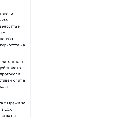
 токени
ните
веността и
към
зползва
гурността на
телигентност
одействието
 протоколи
ктивен опит в
иала
та с мрежи за
 в LOX
лство на