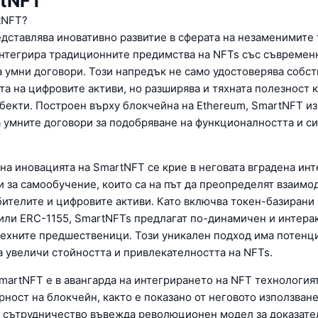
rtNFT
tNFT?
дставлява иновативно развитие в сферата на незаменимите
 интегрира традиционните предимства на NFTs със съвремен
а умни договори. Този напредък не само удостоверява собст
та на цифровите активи, но разширява и тяхната полезност 
бекти. Построен върху блокчейна на Ethereum, SmartNFT и
а умните договори за подобряване на функционалността и си
на иновацията на SmartNFT се крие в неговата вградена ин
и за самообучение, които са на път да преопределят взаим
ителите и цифровите активи. Като включва токен-базирани
 или ERC-1155, SmartNFTs предлагат по-динамичен и интера
техните предшественици. Този уникален подход има потенц
а увеличи стойността и привлекателността на NFTs.
SmartNFT е в авангарда на интегрирането на NFT технология
ност на блокчейн, както е показано от неговото използване
а сътрудничество въвежда революционен модел за доказате