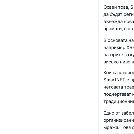
Освен това, 
да бъдат рег
въвежда нова
аромати, с по
В основата н
например XRP
пазарите за к
високо ниво н
Кои са ключо
SmartNFT е п
неговата тра
подчертават 
традиционния
Едно от забе
организирани
мрежа. Това 