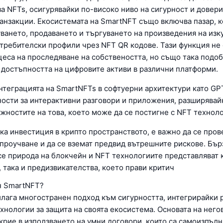
а NFTs, осигурявайки по-високо ниво на сигурност и довери
анзакции. Екосистемата на SmartNFT също включва пазар, к
уването, продаването и търгуването на произведения на изк
отребителски профили чрез NFT QR кодове. Тази функция не
цеса на проследяване на собствеността, но също така подо
 достъпността на цифровите активи в различни платформи.
интеграцията на SmartNFTs в софтуерни архитектури като GP
ости за интерактивни разговори и приложения, разширявай
жностите на това, което може да се постигне с NFT техноло
яка инвестиция в крипто пространството, е важно да се пров
проучване и да се вземат предвид вътрешните рискове. Бър
се природа на блокчейн и NFT технологиите представляват 
 така и предизвикателства, което прави критич
н SmartNFT?
лага многостранен подход към сигурността, интегрирайки 
хнологии за защита на своята екосистема. Основата на него
 крие в използването на умни договори, които са самоизпъл