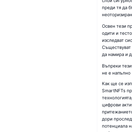
слой сигурно
преди тя да б
неоторизиран
Освен тези п
одити и тест
изследват сис
Съществуват 
да намира и д
Въпреки тези
не е напълно
Как ще се из
SmartNFTs пр
технологията
цифрови акти
притежанието
дори прослед
потенциала н