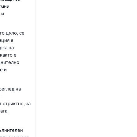
умни
 и
то цяло, се
ация е
рка на
както е
лнително
е и
реглед на
а
 стриктно, за
ата,
пълнителен