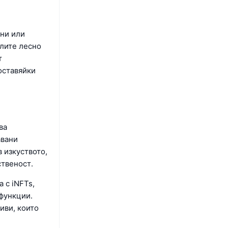
ани или
елите лесно
т
оставяйки
ва
авани
 изкуството,
ственост.
 с iNFTs,
 функции.
иви, които