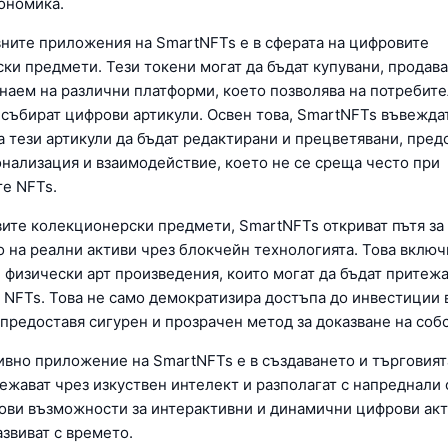
ономика.
вните приложения на SmartNFTs е в сферата на цифровите
ки предмети. Тези токени могат да бъдат купувани, продав
 наем на различни платформи, което позволява на потребит
и събират цифрови артикули. Освен това, SmartNFTs въвежда
 тези артикули да бъдат редактирани и прецветявани, пред
онализация и взаимодействие, което не се среща често при
е NFTs.
ите колекционерски предмети, SmartNFTs откриват пътя за
 на реални активи чрез блокчейн технологията. Това включ
 физически арт произведения, които могат да бъдат притеж
 NFTs. Това не само демократизира достъпа до инвестиции в
 предоставя сигурен и прозрачен метод за доказване на соб
ивно приложение на SmartNFTs е в създаването и търговията
тежават чрез изкуствен интелект и разполагат с напреднали
нови възможности за интерактивни и динамични цифрови акт
азвиват с времето.