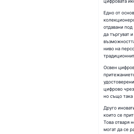
цифровата ик
Едно от осно
колекционерс
отдавани под
да търгуват 
възможността
ниво на перс
традиционнит
Освен цифров
притежанието
удостоверени
цифрово чрез
но също така
Друго иноват
които се при
Това отваря 
могат да се р