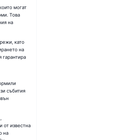
които могат
рми. Това
ния на
режи, като
ирането на
я гарантира
формили
ези събития
звън
,
и от известна
о на