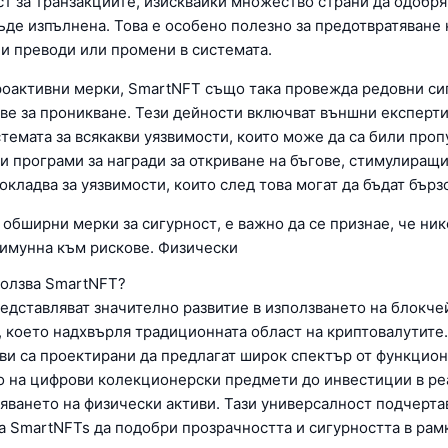
ст за транзакциите, изисквайки множество страни да одобря
ъде изпълнена. Това е особено полезно за предотвратяване 
и преводи или промени в системата.
роактивни мерки, SmartNFT също така провежда редовни си
ове за проникване. Тези дейности включват външни експерти
темата за всякакви уязвимости, които може да са били проп
и програми за награди за откриване на бъгове, стимулиращ
окладва за уязвимости, които след това могат да бъдат бърз
 обширни мерки за сигурност, е важно да се признае, че ни
 имунна към рискове. Физически
ползва SmartNFT?
едставляват значително развитие в използването на блокче
, което надхвърля традиционната област на криптовалутите.
ви са проектирани да предлагат широк спектър от функцион
 на цифрови колекционерски предмети до инвестиции в ре
яването на физически активи. Тази универсалност подчерта
а SmartNFTs да подобри прозрачността и сигурността в рам