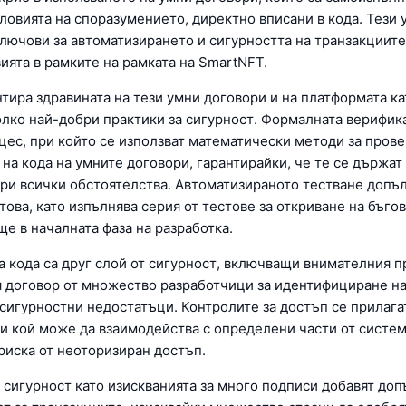
словията на споразумението, директно вписани в кода. Тези 
ключови за автоматизирането и сигурността на транзакциите
ията в рамките на рамката на SmartNFT.
нтира здравината на тези умни договори и на платформата ка
олко най-добри практики за сигурност. Формалната верифик
цес, при който се използват математически методи за прове
на кода на умните договори, гарантирайки, че те се държат 
ри всички обстоятелства. Автоматизираното тестване допъ
това, като изпълнява серия от тестове за откриване на бъгов
е в началната фаза на разработка.
а кода са друг слой от сигурност, включващи внимателния п
я договор от множество разработчици за идентифициране н
сигурностни недостатъци. Контролите за достъп се прилагат
чи кой може да взаимодейства с определени части от систем
риска от неоторизиран достъп.
 сигурност като изискванията за много подписи добавят до