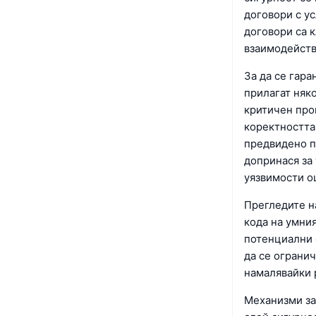
договори с у
договори са 
взаимодейств
За да се гара
прилагат няк
критичен про
коректността 
предвидено п
допринася за 
уязвимости ощ
Прегледите н
кода на умни
потенциални 
да се ограни
намалявайки 
Механизми за