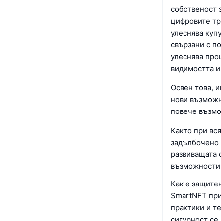
собственост з
цифровите тр
улеснява куп
свързани с п
улеснява про
видимостта и
Освен това, 
нови възможн
повече възмо
Както при вс
задълбочено 
развиващата 
възможности,
Как е защите
SmartNFT при
практики и те
сигурност се