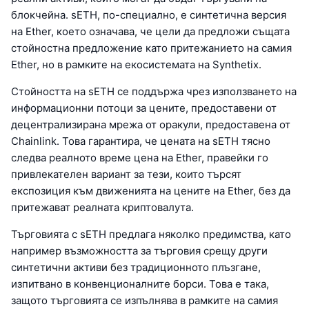
блокчейна. sETH, по-специално, е синтетична версия
на Ether, което означава, че цели да предложи същата
стойностна предложение като притежанието на самия
Ether, но в рамките на екосистемата на Synthetix.
Стойността на sETH се поддържа чрез използването на
информационни потоци за цените, предоставени от
децентрализирана мрежа от оракули, предоставена от
Chainlink. Това гарантира, че цената на sETH тясно
следва реалното време цена на Ether, правейки го
привлекателен вариант за тези, които търсят
експозиция към движенията на цените на Ether, без да
притежават реалната криптовалута.
Търговията с sETH предлага няколко предимства, като
например възможността за търговия срещу други
синтетични активи без традиционното плъзгане,
изпитвано в конвенционалните борси. Това е така,
защото търговията се изпълнява в рамките на самия