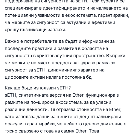
подобряване на сигурността на sETH. Тези субекти се
специализират в идентифицирането и намаляването на
потенциални уязвимости в екосистемата, гарантирайки,
че мерките за сигурност са актуални и ефективни
срещу възникващи заплахи.
Важно е потребителите да бъдат информирани за
последните практики и развития в областта на
сигурността в криптовалутния пространство. Въпреки
че мерките на място предоставят здрава рамка за
сигурност за sETH, динамичният характер на
цифровите активи налага постоянна бд
Как ще бъде използван sETH?
sETH, синтетичната версия на Ether, функционира в
рамките на по-широка екосистема, за да улесни
различни дейности. Тя отразява стойността на Ether,
като използва данни за цените от децентрализирани
оракули, гарантирайки, че нейното ценово движение е
тясно свързано с това на самия Ether. Това