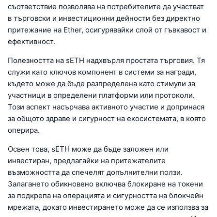
съответствие позволява на потребителите да участват
в търговски и инвестиционни дейности без директно
притежание на Ether, осигурявайки слой от гъвкавост и
ефективност.
Полезността на sETH надхвърля простата търговия. Тя
служи като ключов компонент в системи за награди,
където може да бъде разпределена като стимули за
участници в определени платформи или протоколи.
Този аспект насърчава активното участие и допринася
за общото здраве и сигурност на екосистемата, в която
оперира.
Освен това, sETH може да бъде заложен или
инвестиран, предлагайки на притежателите
възможността да спечелят допълнителни ползи.
Залагането обикновено включва блокиране на токени
за подкрепа на операцията и сигурността на блокчейн
мрежата, докато инвестирането може да се използва за