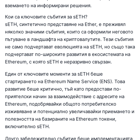
вземането на информирани решения.
Кои са ключовите събития за sETH?
sETH, синтетично представяне на Ether, е преживял
няколко значими събития, които са оформили неговото
пътуване в ландшафта на криптовалутите. Тези събития
не само подчертават еволюцията на sETH, но също така
подчертават по-широките развития в екосистемата на
Ethereum, с която sETH е неразривно свързан.
Един от ключовите моменти за sETH беше
стартирането на Ethereum Name Service (ENS). Това
развитие беше критично, тъй като предостави по-
приятелски начин за взаимодействие с адресите на
Ethereum, подобрявайки общото потребителско
изживяване и потенциално увеличавайки приемането и
полезността на базираните на Ethereum токени,
включително sETH.
Друго забележително събитие беше имплементацията