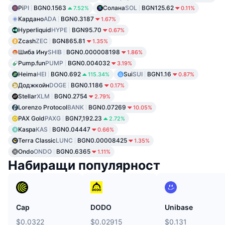
Pi
PI
BGN0.1563
Солана
SOL
BGN125.62
7.52%
0.11%
Кардано
ADA
BGN0.3187
1.67%
Hyperliquid
HYPE
BGN95.70
0.67%
Zcash
ZEC
BGN865.81
1.35%
Шиба Ину
SHIB
BGN0.000008198
1.86%
Pump.fun
PUMP
BGN0.004032
3.19%
Heima
HEI
BGN0.692
Sui
SUI
BGN1.16
115.34%
0.87%
Доджкойн
DOGE
BGN0.1186
0.17%
Stellar
XLM
BGN0.2754
2.79%
Lorenzo Protocol
BANK
BGN0.07269
10.05%
PAX Gold
PAXG
BGN7,192.23
2.72%
Kaspa
KAS
BGN0.04447
0.66%
Terra Classic
LUNC
BGN0.00008425
1.35%
Ondo
ONDO
BGN0.6365
1.11%
Набиращи популярност
Cap
DODO
Unibase
$0.0322
$0.02915
$0.131