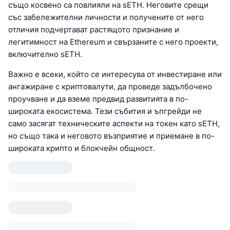
също косвено са повлияли на sETH. Неговите срещи
със забележителни личности и получените от него
отличия подчертават растящото признание и
легитимност на Ethereum и свързаните с него проекти,
включително sETH.
Важно е всеки, който се интересува от инвестиране или
ангажиране с криптовалути, да проведе задълбочено
проучване и да вземе предвид развитията в по-
широката екосистема. Тези събития и ъпгрейди не
само засягат техническите аспекти на токен като sETH,
но също така и неговото възприятие и приемане в по-
широката крипто и блокчейн общност.