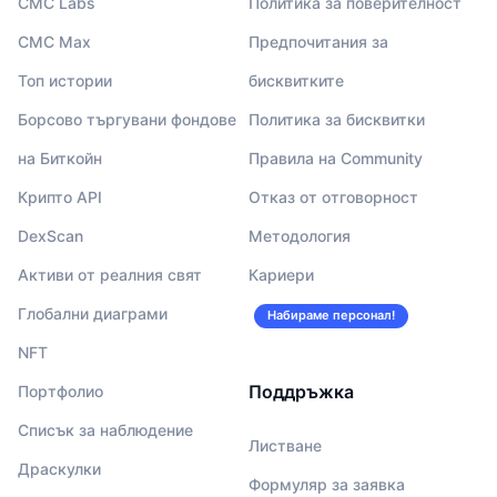
CMC Labs
Политика за поверителност
CMC Max
Предпочитания за
Топ истории
бисквитките
Борсово търгувани фондове
Политика за бисквитки
на Биткойн
Правила на Community
Крипто API
Отказ от отговорност
DexScan
Методология
Активи от реалния свят
Кариери
Глобални диаграми
Набираме персонал!
NFT
Поддръжка
Портфолио
Списък за наблюдение
Листване
Драскулки
Формуляр за заявка