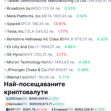
Taiwan Semiconductor Manufacturing Co Ltd
TSM
699,91 л
Broadcom Inc
AVGO
713,04 лв.
0.03%
Meta Platforms, Inc.
META
1001,45 лв.
0.14%
SpaceX
SPCX
186,35 лв.
13.61%
Tesla, Inc.
TSLA
544,52 лв.
1.77%
Berkshire Hathaway Inc Class B
BRK.B
879,25 лв.
0.32%
Eli Lilly And Co
LLY
1994,07 лв.
4.86%
SK Hynix
SKHY
250,25 лв.
2.17%
Micron Technology Inc
MU
1483,63 лв.
0.06%
JPmorgan Chase & Co
JPM
609,97 лв.
0.48%
Walmart Inc
WMT
191,06 лв.
0.71%
Най-посещаваните
криптовалути
ZIGChain
ZIG
BGN0.06915
1.01%
Биткойн
BTC
BGN109,873.71
0.55%
XRP
XRP
BGN1.78
Етериум
ETH
BGN3,236.91
2.04%
1.81%