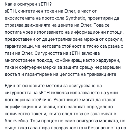
Как е осигурен sETH?
sETH, синтетичен токен на Ether, е част от
екосистемата на протокола Synthetix, проектиран да
отразява движенията на цените на Ether. Това се
постига чрез използването на информационни потоци,
предоставени от децентрализирана мрежа от оракули,
гарантиращи, че неговата стойност е тясно свързана с
тази на Ether. Сигурността на sETH включва
многостранен подход, комбиниращ както хардуерни,
така и софтуерни мерки за защита срещу неразрешен
достъп и гарантиране на целостта на транзакциите.
Един от основните методи за осигуряване на
сигурността на sETH включва използването на умни
договори за стейкинг. Участниците могат да станат
верификационни възли, като заложат определено
количество токени, които след това се заключват в
блокчейна. Този процес не само осигурява мрежата, но
също така гарантира прозрачността и безопасността на