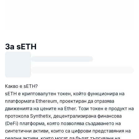
За sETH
Какво е sETH?
sETH е криптовалутен токен, който функционира на
платформата Ethereum, проектиран да отразява
движенията на цените на Ether. Този токен е продукт на
протокола Synthetix, децентрализирана финансова
(DeFi) платформа, която позволява създаването на
синтетични активи, които са цифрови представяния на
реални активи, които могат да бъдат търгувани на