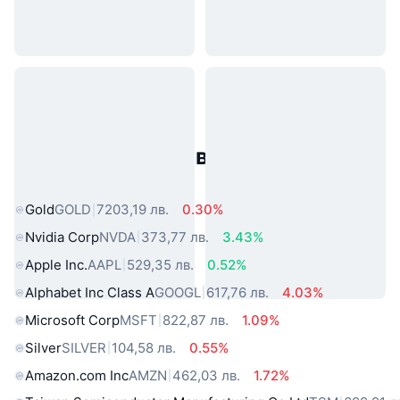
Популярни активи от реалния
свят
Gold
GOLD
7203,19 лв.
0.30%
Nvidia Corp
NVDA
373,77 лв.
3.43%
Apple Inc.
AAPL
529,35 лв.
0.52%
Alphabet Inc Class A
GOOGL
617,76 лв.
4.03%
Microsoft Corp
MSFT
822,87 лв.
1.09%
Silver
SILVER
104,58 лв.
0.55%
Amazon.com Inc
AMZN
462,03 лв.
1.72%