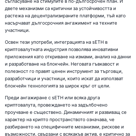
съгласуване на стимулите в по-дългосрочен план. И
двете механизми са критични за устойчивостта и
растежа на децентрализираните платформи, тъй като
насърчават дългосрочния ангажимент на техните
участници.
Освен тези употреби, интеграцията на sETH в
криптовалутната индустрия позволява иновативни
приложения като откриване на измами, анализ на данни
и разработване на блокчейн. Неговата гъвкавост и
полезност го правят ценен инструмент за търговци,
разработчици и участници, които искат да използват
блокчейн технологията за широк кръг от цели.
Преди ангажиране с sETH или всяка друга
криптовалута, провеждането на задълбочено
проучване е съществено. Динамичният и развиващ се
характер на крипто пространството означава, че
разбирането на специфичните механизми, рискове и
възможности, свързани с всякакъв актив, е критично за