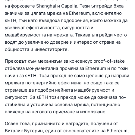
на форковете Shanghai и Capella. Тези ъпгрейди бяха
значими за цялата мрежа на Ethereum, включително
sETH, тъй като въведоха подобрения, които можеха да
увеличат ефективността, сигурността и
мащабируемостта на мрежата. Такива ъпгрейди често
водят до увеличено доверие и интерес от страна на
общността и инвеститорите.
Преходът към механизъм за консенсус proof-of-stake
отбеляза монументална промяна за Ethereum и по този
начин за sETH. Този преход не само целеше да направи
мрежата по-енергийно ефективна, но също така се
стремеше да подобри нейната мащабируемост и
сигурност. За sETH този преход може да означава по-
стабилна и устойчива основна мрежа, потенциално
влияеща на неговото приемане и използване.
Освен това, признанието и наградите, получени от
Виталик Бутерин, един от съоснователите на Ethereum,