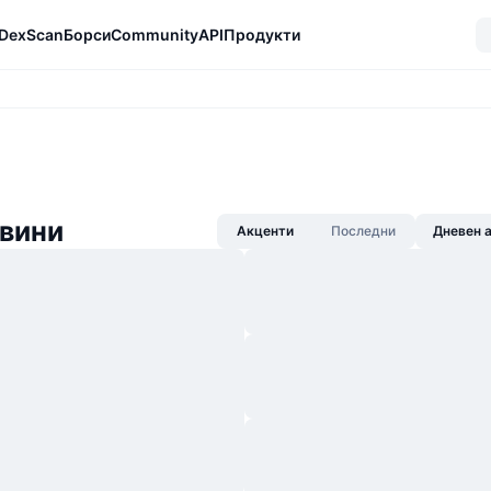
DexScan
Борси
Community
API
Продукти
вини
Акценти
Последни
Дневен 