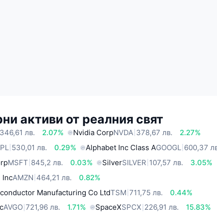
ни активи от реалния свят
346,61 лв.
2.07%
Nvidia Corp
NVDA
378,67 лв.
2.27%
PL
530,01 лв.
0.29%
Alphabet Inc Class A
GOOGL
600,37 лв
orp
MSFT
845,2 лв.
0.03%
Silver
SILVER
107,57 лв.
3.05%
 Inc
AMZN
464,21 лв.
0.82%
conductor Manufacturing Co Ltd
TSM
711,75 лв.
0.44%
c
AVGO
721,96 лв.
1.71%
SpaceX
SPCX
226,91 лв.
15.83%