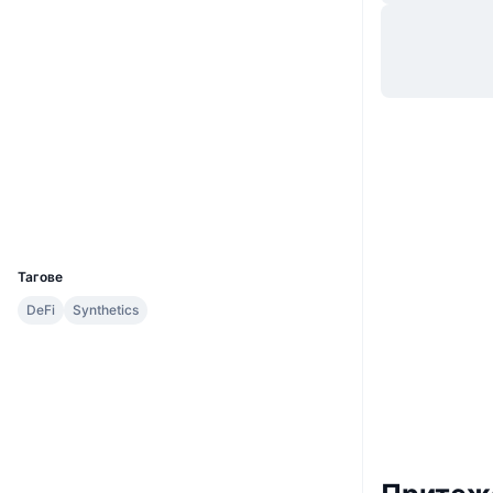
Уебсайт
Website
Социални медии
0x88C8...389841
Договори
etherscan.io
Експлоръри
Портфейли
UCID
5766
Тагове
DeFi
Synthetics