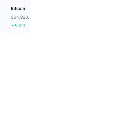
Bitcoin
Solstice
$64,920.34
$0.0931
0.91%
23.06%