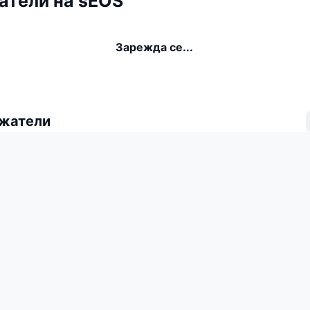
атели на sEOS
Зарежда се...
ежатели