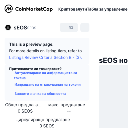
Криптовалути
Табла за управление
sEOS
92
SEOS
This is a preview page.
For more details on listing tiers, refer to
Listings Review Criteria Section B - (3).
sEOS но
Притежавате ли този проект?
Актуализиране на информацията за
токена
Изпращане на отключвания на токени
Заявете значка на общността
Общо предлагане
макс. предлагане
0 SEOS
--
Циркулиращо предлагане
0 SEOS