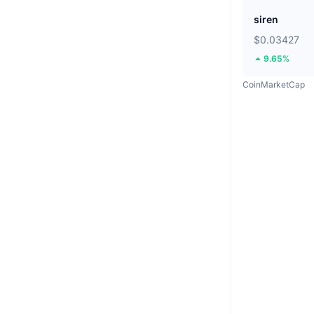
siren
$0.03427
9.65%
CoinMarketCap