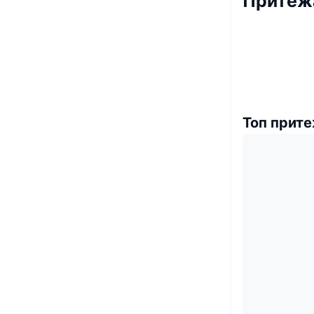
Притеж
Топ прит