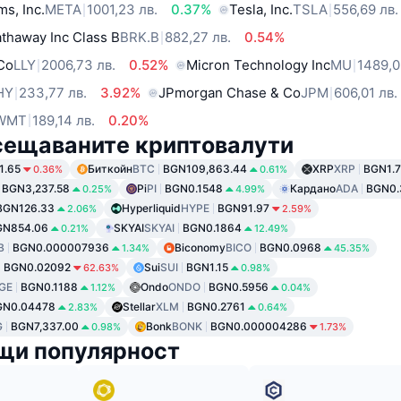
ms, Inc.
META
1001,23 лв.
0.37%
Tesla, Inc.
TSLA
556,69 лв.
thaway Inc Class B
BRK.B
882,27 лв.
0.54%
 Co
LLY
2006,73 лв.
0.52%
Micron Technology Inc
MU
1489,0
HY
233,77 лв.
3.92%
JPmorgan Chase & Co
JPM
606,01 лв.
WMT
189,14 лв.
0.20%
сещаваните криптовалути
1.65
Биткойн
BTC
BGN109,863.44
XRP
XRP
BGN1.7
0.36%
0.61%
BGN3,237.58
Pi
PI
BGN0.1548
Кардано
ADA
BGN0.
0.25%
4.99%
BGN126.33
Hyperliquid
HYPE
BGN91.97
2.06%
2.59%
GN854.06
SKYAI
SKYAI
BGN0.1864
0.21%
12.49%
B
BGN0.000007936
Biconomy
BICO
BGN0.0968
1.34%
45.35%
BGN0.02092
Sui
SUI
BGN1.15
62.63%
0.98%
GE
BGN0.1188
Ondo
ONDO
BGN0.5956
1.12%
0.04%
GN0.04478
Stellar
XLM
BGN0.2761
2.83%
0.64%
G
BGN7,337.00
Bonk
BONK
BGN0.000004286
0.98%
1.73%
щи популярност