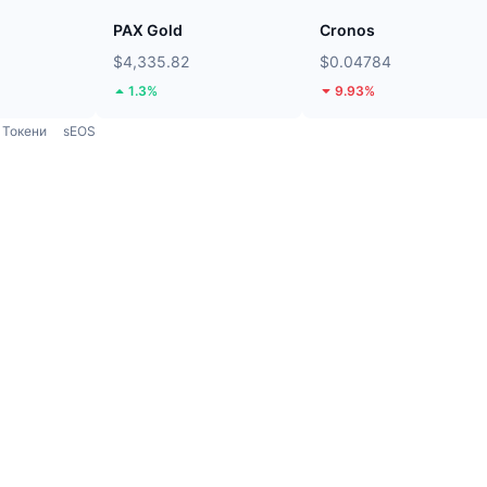
PAX Gold
Cronos
$4,335.82
$0.04784
1.3%
9.93%
Токени
sEOS