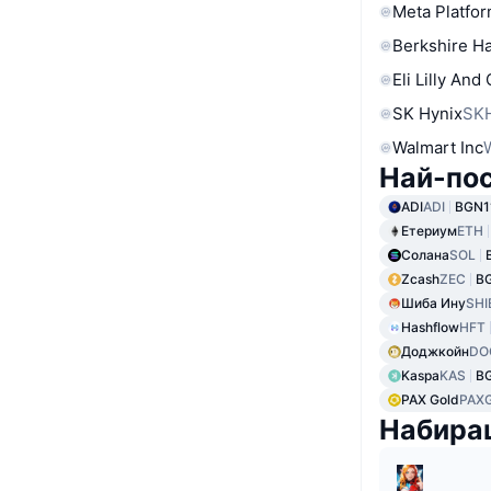
Meta Platfor
Berkshire Ha
Eli Lilly And
SK Hynix
SK
Walmart Inc
Най-по
ADI
ADI
BGN1
Етериум
ETH
Солана
SOL
Zcash
ZEC
B
Шиба Ину
SHI
Hashflow
HFT
Доджкойн
DO
Kaspa
KAS
B
PAX Gold
PAX
Набира