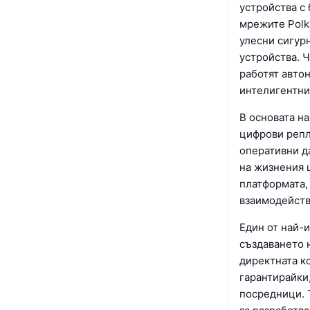
устройства с
мрежите Polka
улесни сигур
устройства. Ч
работят авто
интелигентни
В основата н
цифрови репл
оперативни д
на жизнения 
платформата, 
взаимодейств
Един от най-
създаването н
директната к
гарантирайки
посредници. 