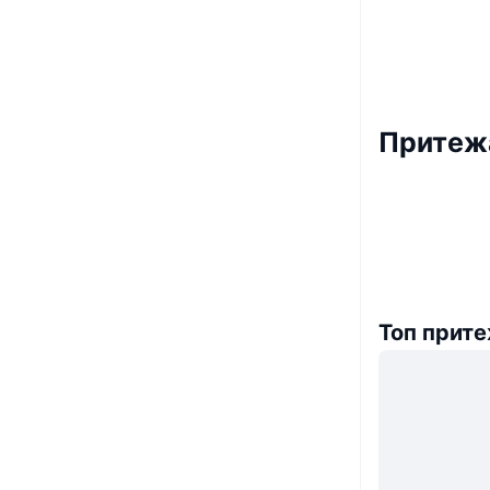
Притежа
Топ прит