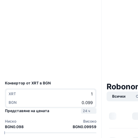
Уебсайт
Website
Whitepaper
Социални медии
0x7de9...061cb7
Договори
3.5
Рейтинг (CertiK)
etherscan.io
Експлоръри
Портфейли
UCID
4757
Конвертор от XRT в BGN
Robonom
XRT
Всички
BGN
Представяне на цената
24 ч
Ниско
Високо
BGN0.098
BGN0.09959