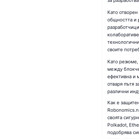
за разработв
Като отворен
общността и р
разработчици,
колаборативе
технологични
своите потре
Като резюме,
между блокчей
ефективна и 
отваря пътя 
различни инд
Как е защите
Robonomics.n
своята сигурн
Polkadot, Eth
подобрява си