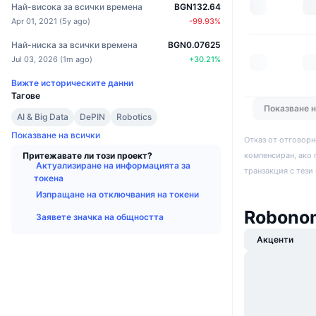
Най-висока за всички времена
BGN132.64
Apr 01, 2021
(
5y ago
)
-99.93
%
Най-ниска за всички времена
BGN0.07625
Jul 03, 2026
(
1m ago
)
+
30.21
%
Вижте историческите данни
Тагове
Показване 
AI & Big Data
DePIN
Robotics
Показване на всички
Отказ от отговорн
Притежавате ли този проект?
компенсиран, ако 
Актуализиране на информацията за
транзакция с тези
токена
Изпращане на отключвания на токени
Robonom
Заявете значка на общността
Акценти