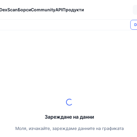
DexScan
Борси
Community
API
Продукти
D
Зареждане на данни
Моля, изчакайте, зареждаме данните на графиката