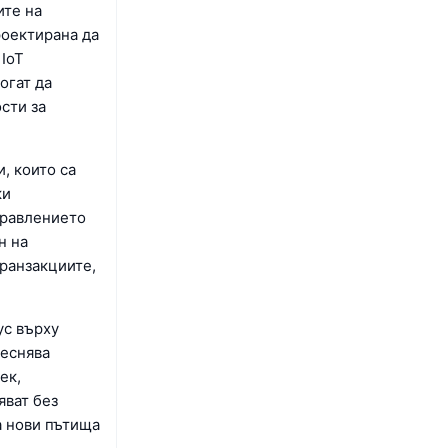
ите на
роектирана да
 IoT
огат да
сти за
, които са
ки
правлението
н на
транзакциите,
ус върху
леснява
ек,
яват без
а нови пътища