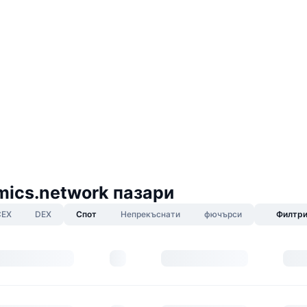
ics.network пазари
CEX
DEX
Спот
Непрекъснати
фючърси
Филтр