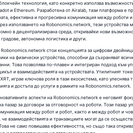
 блокчейн технология, като конкретно използва възможност
dot и Ethereum. Разработена от Airalab, тази платформа е п
ната, ефективна и прогресивна комуникация между роботи и
рез използването на Robonomics.network, тези устройства м
номно в децентрализирана среда, откривайки нови възможно
 градове, автономна логистика и други.
а Robonomics.network стои концепцията за цифрови двойници
ики на физически устройства, способни да съхраняват всич
анни. Това позволява по-плавен и интегриран подход към у
цикъл и взаимодействията на устройствата. Утилитният токе
XRT, играе ключова роля в тази екосистема, като улеснява 
ията и достъпа до услуги в рамките на Robonomics.network.
иновативните аспекти на Robonomics.network е неговият фок
а пазар за договори за отговорност на роботи. Този пазар у
омуникация между робот и робот, както и между робот и чов
, че взаимодействията и транзакциите могат да се осъществ
Това не само повишава ефективността, но също така открив