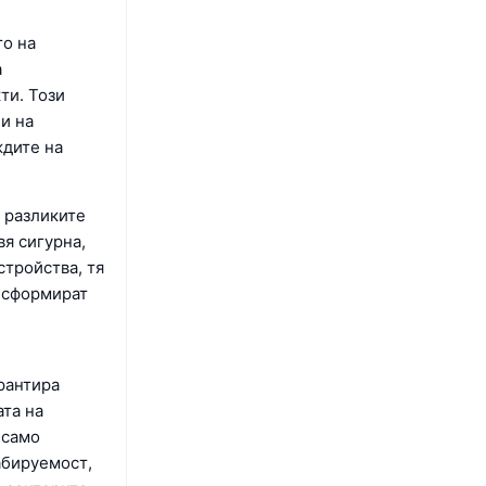
то на
а
ти. Този
и на
ждите на
 разликите
вя сигурна,
стройства, тя
ансформират
рантира
ата на
 само
абируемост,