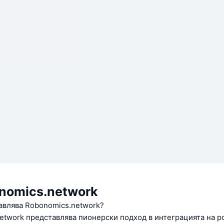
nomics.network
авлява Robonomics.network?
etwork представлява пионерски подход в интеграцията на ро