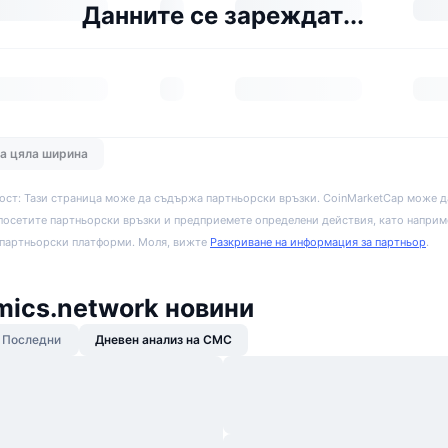
Данните се зареждат...
на цяла ширина
ост: Тази страница може да съдържа партньорски връзки. CoinMarketCap може д
посетите партньорски връзки и предприемете определени действия, като наприм
 партньорски платформи. Моля, вижте
Разкриване на информация за партньор
.
ics.network новини
Последни
Дневен анализ на CMC