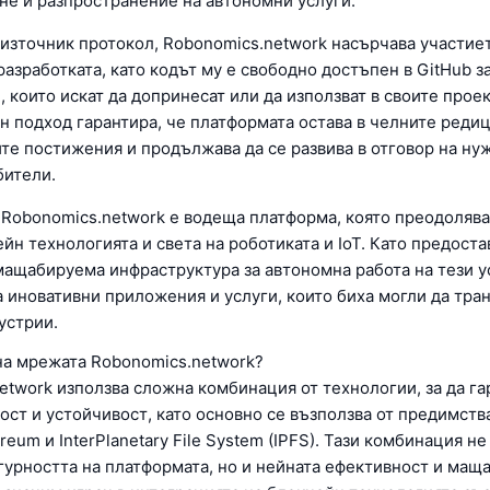
ане и разпространение на автономни услуги.
 източник протокол, Robonomics.network насърчава участие
азработката, като кодът му е свободно достъпен в GitHub з
 които искат да допринесат или да използват в своите проек
н подход гарантира, че платформата остава в челните редиц
те постижения и продължава да се развива в отговор на ну
бители.
 Robonomics.network е водеща платформа, която преодолява
н технологията и света на роботиката и IoT. Като предоста
мащабируема инфраструктура за автономна работа на тези у
за иновативни приложения и услуги, които биха могли да тр
устрии.
на мрежата Robonomics.network?
etwork използва сложна комбинация от технологии, за да га
ост и устойчивост, като основно се възползва от предимств
ereum и InterPlanetary File System (IPFS). Тази комбинация не
гурността на платформата, но и нейната ефективност и мащ