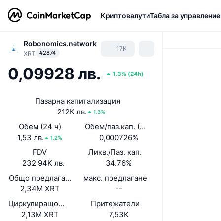
Криптовалути
Табла за управление
Robonomics.network
17K
#2874
XRT
0,09928 лв.
1.3%
(
24h
)
Пазарна капитализация
212K лв.
1.3%
Обем (24 ч)
Обем/паз.кап. (24 ч)
1,53 лв.
0,000726%
1.2%
FDV
Ликв./Паз. кап.
232,94K лв.
34.76%
Общо предлагане
макс. предлагане
2,34M XRT
--
Циркулиращо предлагане
Притежатели
2,13M XRT
7,53K