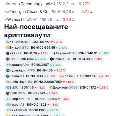
Micron Technology Inc
MU
1512,2 лв.
0.27%
JPmorgan Chase & Co
JPM
605,46 лв.
0.72%
Walmart Inc
WMT
189,49 лв.
0.64%
Най-посещаваните
криптовалути
ZIGChain
ZIG
BGN0.06727
9.63%
Биткойн
BTC
BGN109,696.55
0.40%
XRP
XRP
BGN1.78
Етериум
ETH
BGN3,240.91
1.28%
1.89%
Pi
PI
BGN0.1552
Солана
SOL
BGN124.33
5.44%
0.88%
Кардано
ADA
BGN0.3487
8.43%
Hyperliquid
HYPE
BGN94.08
3.22%
Heima
HEI
BGN0.3241
Zcash
ZEC
BGN837.45
2.86%
4.54%
Шиба Ину
SHIB
BGN0.000007959
4.05%
Sui
SUI
BGN1.15
Доджкойн
DOGE
BGN0.1172
1.82%
0.88%
Stellar
XLM
BGN0.2743
2.94%
Pump.fun
PUMP
BGN0.003944
6.44%
Kaspa
KAS
BGN0.04323
1.84%
SKYAI
SKYAI
BGN0.1381
33.27%
PAX Gold
PAXG
BGN7,182.79