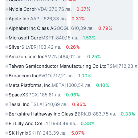
Nvidia Corp
NVDA
370,76 лв.
0.37%
Apple Inc.
AAPL
526,33 лв.
0.31%
Alphabet Inc Class A
GOOGL
610,39 лв.
0.79%
Microsoft Corp
MSFT
840,15 лв.
1.53%
Silver
SILVER
103,42 лв.
0.26%
Amazon.com Inc
AMZN
464,02 лв.
0.25%
Taiwan Semiconductor Manufacturing Co Ltd
TSM
712,23 л
Broadcom Inc
AVGO
717,21 лв.
1.00%
Meta Platforms, Inc.
META
1000,54 лв.
0.10%
SpaceX
SPCX
185,61 лв.
0.98%
Tesla, Inc.
TSLA
540,69 лв.
0.95%
Berkshire Hathaway Inc Class B
BRK.B
883,75 лв.
0.33%
Eli Lilly And Co
LLY
1993,49 лв.
0.38%
SK Hynix
SKHY
243,39 лв.
5.07%