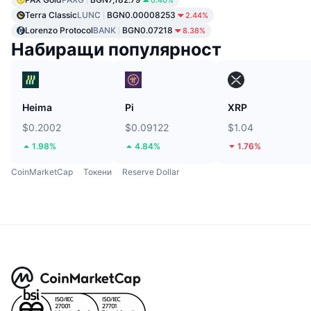
0.40%
Terra Classic
LUNC
BGN0.00008253
2.44%
Lorenzo Protocol
BANK
BGN0.07218
8.38%
Набиращи популярност
Heima
Pi
XRP
$0.2002
$0.09122
$1.04
1.98%
4.84%
1.76%
CoinMarketCap
Токени
Reserve Dollar