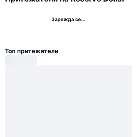
Зарежда се...
Топ притежатели