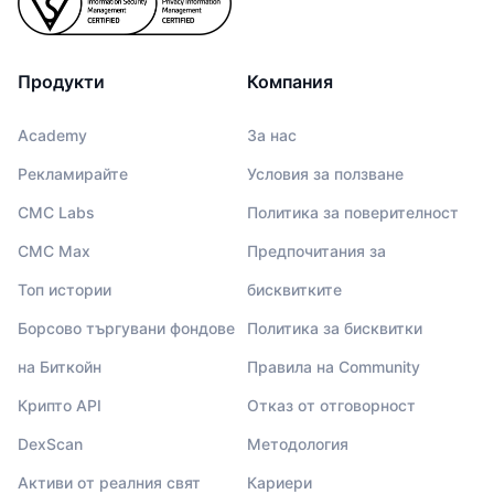
Продукти
Компания
Academy
За нас
Рекламирайте
Условия за ползване
CMC Labs
Политика за поверителност
CMC Max
Предпочитания за
Топ истории
бисквитките
Борсово търгувани фондове
Политика за бисквитки
на Биткойн
Правила на Community
Крипто API
Отказ от отговорност
DexScan
Методология
Активи от реалния свят
Кариери