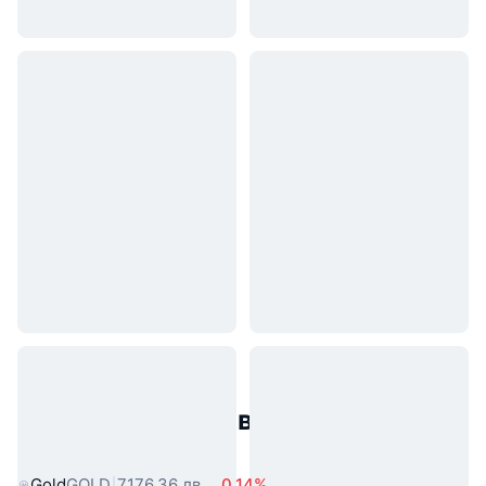
Популярни активи от реалния
свят
Gold
GOLD
7176,36 лв.
0.14%