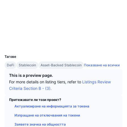
Топ трейдъри
Статии
Притоци/отливи от борси
DEX API
Конвертор
Социални медии
Класации
Спот
Договори
0x196f...486988
Настроение
Предприятие
Бюлетин
Индикатори
Набиращи популярност
Одити
Деривати
Цени
CMC Launch
Експлоръри
etherscan.io
Предстоящи
Индекс на страха и алчността.
Портфейли
Ресурси
CMC Labs
UCID
Наскоро добавени
Индекс на сезона на алткойните
6727
Тагове
CMC Max
Печеливши и губещи
Индикатори на пазарния цикъл
Документация
DeFi
Stablecoin
Asset-Backed Stablecoin
Показване на всички
Топ истории
Най-посещавани
Доминиране на Биткойн
This is a preview page.
ЧЗВ
For more details on listing tiers, refer to
Listings Review
Бот в Telegram
Настроения в общността
Индекс CoinMarketCap 20
Criteria Section B - (3).
AI интеграции
Рекламирайте
Притежавате ли този проект?
Класиране на веригата
Индекс CoinMarketCap 100
Актуализиране на информацията за токена
CMC Агентски хъб
Изпращане на отключвания на токени
Пазари за прогнози
Потоци от ETF
Уиджети на сайта
Пазар на умения
Заявете значка на общността