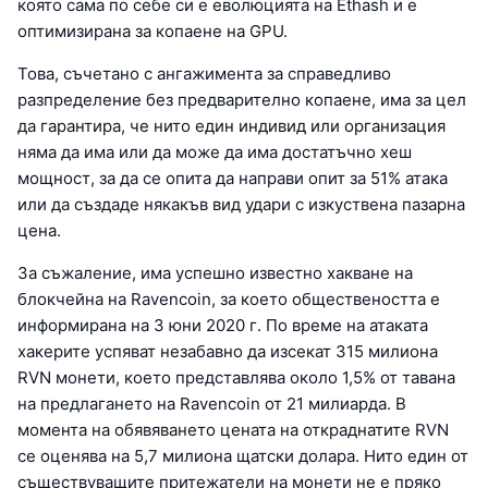
която сама по себе си е еволюцията на Ethash и е
оптимизирана за копаене на GPU.
Това, съчетано с ангажимента за справедливо
разпределение без предварително копаене, има за цел
да гарантира, че нито един индивид или организация
няма да има или да може да има достатъчно хеш
мощност, за да се опита да направи опит за 51% атака
или да създаде някакъв вид удари с изкуствена пазарна
цена.
За съжаление, има успешно известно хакване на
блокчейна на Ravencoin, за което обществеността е
информирана на 3 юни 2020 г. По време на атаката
хакерите успяват незабавно да изсекат 315 милиона
RVN монети, което представлява около 1,5% от тавана
на предлагането на Ravencoin от 21 милиарда. В
момента на обявяването цената на откраднатите RVN
се оценява на 5,7 милиона щатски долара. Нито един от
съществуващите притежатели на монети не е пряко