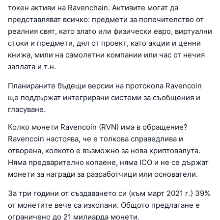
токен активи на Ravenchain. Активите могат да
представляват всичко: предмети за попечителство от
реалния свят, като злато или физически евро, виртуални
стоки и предмети, дял от проект, като акции и ценни
книжа, мили на самолетни компании или час от нечия
заплата и т.н.
Планираните бъдещи версии на протокола Ravencoin
ще поддържат интегрирани системи за съобщения и
гласуване.
Колко монети Ravencoin (RVN) има в обращение?
Ravencoin настоява, че е толкова справедлива и
отворена, колкото е възможно за нова криптовалута.
Няма предварително копаене, няма ICO и не се държат
монети за награди за разработчици или основатели.
За три години от създаването си (към март 2021 г.) 39%
от монетите вече са изкопани. Общото предлагане е
ограничено до 21 милиарда монети.