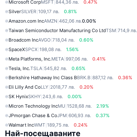
Microsoft Corp
MSFT
844,36 лв.
0.47%
Silver
SILVER
109,17 лв.
0.81%
Amazon.com Inc
AMZN
462,06 лв.
0.00%
Taiwan Semiconductor Manufacturing Co Ltd
TSM
714,9 лв
Broadcom Inc
AVGO
718,04 лв.
0.60%
SpaceX
SPCX
198,08 лв.
1.56%
Meta Platforms, Inc.
META
997,06 лв.
0.41%
Tesla, Inc.
TSLA
545,82 лв.
0.65%
Berkshire Hathaway Inc Class B
BRK.B
887,12 лв.
0.36%
Eli Lilly And Co
LLY
2018,77 лв.
0.20%
SK Hynix
SKHY
243,6 лв.
0.00%
Micron Technology Inc
MU
1528,68 лв.
2.19%
JPmorgan Chase & Co
JPM
606,93 лв.
0.37%
Walmart Inc
WMT
189,75 лв.
0.24%
Най-посещаваните