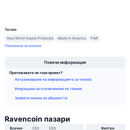
Експлоръри
ravencoin.network
Предстоящи продажби
Проценти на финансиране
Научете и спечелете
Портфейли
UCID
2577
Календари
Тагове
Real World Assets Protocols
Made in America
PoW
ICO календар
Показване на всички
Boost
Календар на събитията
Повече информация
Притежавате ли този проект?
Актуализиране на информацията за токена
Изпращане на отключвания на токени
Заявете значка на общността
Ravencoin пазари
Всички
CEX
DEX
Филтри