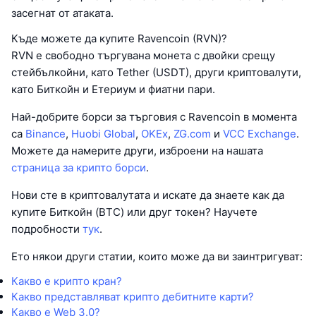
засегнат от атаката.
Къде можете да купите Ravencoin (RVN)?
RVN е свободно търгувана монета с двойки срещу
стейбълкойни, като Tether (USDT), други криптовалути,
като Биткойн и Етериум и фиатни пари.
Най-добрите борси за търговия с Ravencoin в момента
са
Binance
,
Huobi Global
,
OKEx
,
ZG.com
и
VCC Exchange
.
Можете да намерите други, изброени на нашата
страница за крипто борси
.
Нови сте в криптовалутата и искате да знаете как да
купите Биткойн (BTC) или друг токен? Научете
подробности
тук
.
Ето някои други статии, които може да ви заинтригуват:
Какво е крипто кран?
Какво представляват крипто дебитните карти?
Какво е Web 3.0?