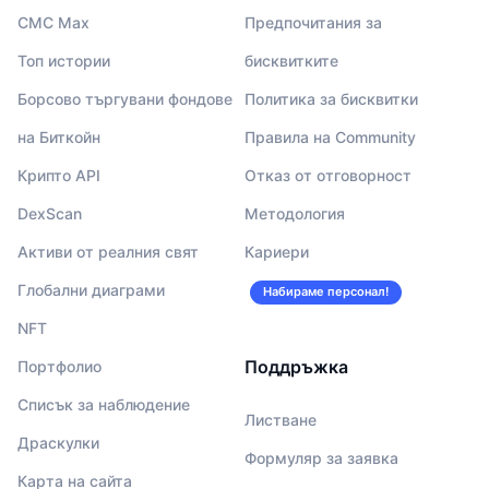
CMC Max
Предпочитания за
Топ истории
бисквитките
Борсово търгувани фондове
Политика за бисквитки
на Биткойн
Правила на Community
Крипто API
Отказ от отговорност
DexScan
Методология
Активи от реалния свят
Кариери
Глобални диаграми
Набираме персонал!
NFT
Поддръжка
Портфолио
Списък за наблюдение
Листване
Драскулки
Формуляр за заявка
Карта на сайта