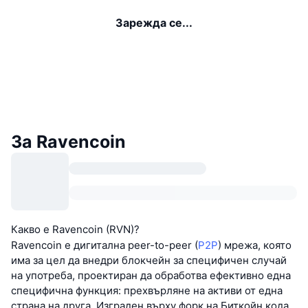
Зарежда се...
За Ravencoin
Какво е Ravencoin (RVN)?
Ravencoin е дигитална peer-to-peer (
P2P
) мрежа, която
има за цел да внедри блокчейн за специфичен случай
на употреба, проектиран да обработва ефективно една
специфична функция: прехвърляне на активи от една
страна на друга. Изграден върху форк на Биткойн кода,