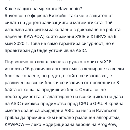
Как е защитена мрежата Ravencoin?
Ravencoin е форк на Биткойн, така че е защитен от
силата на децентрализацията и математиката. Той
използва алгоритъм за копаене с доказване на работа,
наречен KAWPOW, който заменя X16R и X16RV2 на 6
май 2020 г. Това не само гарантира сигурност, но е
проектиран да бъде устойчив на ASIC.
Първоначално използваната група алгоритъм X16r
използва 16 различни алгоритъма за хеширане за всеки
блок за копаене, но редът, в който се използват, е
различен за всеки блок и се извлича от последните 8
байта от хеша на предишния блок. Смята се, че
необходимостта от адаптиране на всеки цикъл не дава
на ASIC никакво предимство пред CPU и GPU. В крайна
сметка обаче са създадени ASIC за него и Ravencoin
трябва да премине към напълно различен алгоритъм,
KAWPOW — леко модифицирана версия на ProgPow,