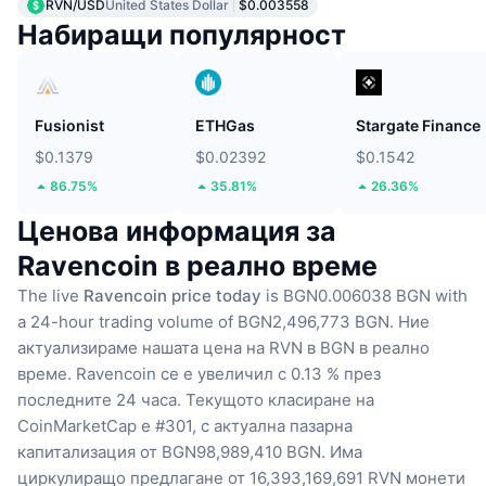
RVN/USD
United States Dollar
$0.003558
Набиращи популярност
Fusionist
ETHGas
Stargate Finance
$0.1379
$0.02392
$0.1542
86.75%
35.81%
26.36%
Ценова информация за
Ravencoin в реално време
The live
Ravencoin price today
is BGN0.006038 BGN with
a 24-hour trading volume of BGN2,496,773 BGN.
Ние
актуализираме нашата цена на RVN в BGN в реално
време.
Ravencoin се е увеличил с 0.13 % през
последните 24 часа.
Текущото класиране на
CoinMarketCap е #301, с актуална пазарна
капитализация от BGN98,989,410 BGN.
Има
циркулиращо предлагане от 16,393,169,691 RVN монети