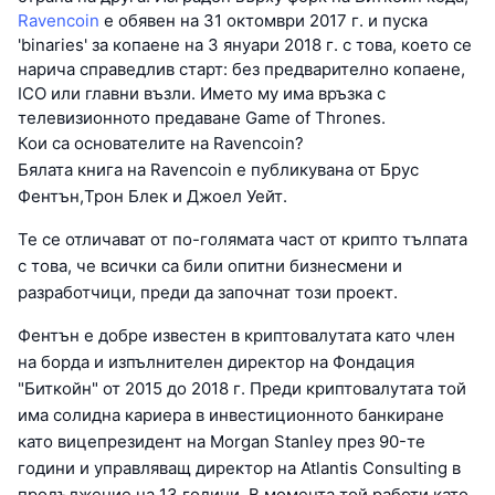
Ravencoin
е обявен на 31 октомври 2017 г. и пуска
'binaries' за копаене на 3 януари 2018 г. с това, което се
нарича справедлив старт: без предварително копаене,
ICO или главни възли. Името му има връзка с
телевизионното предаване Game of Thrones.
Кои са основателите на Ravencoin?
Бялата книга на Ravencoin е публикувана от Брус
Фентън,Трон Блек и Джоел Уейт.
Те се отличават от по-голямата част от крипто тълпата
с това, че всички са били опитни бизнесмени и
разработчици, преди да започнат този проект.
Фентън е добре известен в криптовалутата като член
на борда и изпълнителен директор на Фондация
"Биткойн" от 2015 до 2018 г. Преди криптовалутата той
има солидна кариера в инвестиционното банкиране
като вицепрезидент на Morgan Stanley през 90-те
години и управляващ директор на Atlantis Consulting в
продължение на 13 години. В момента той работи като