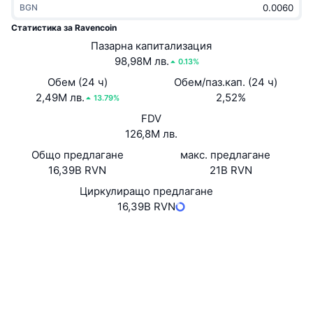
BGN
Набиращи популярност
Крипто ETF-и
Научете повече
CMC MCP
Статистика за Ravencoin
Ново
Пазарна капитализация
Борсово търгувани фондове на Биткойн
x402
Новини
98,98M лв.
0.13%
Крипто
Борсово търгувани фондове на Етериум
Обем (24 ч)
Обем/паз.кап. (24 ч)
Academy
2,49M лв.
2,52%
13.79%
Политика
FDV
Технически анализ
Изследвания
126,8M лв.
Спорт
Общо предлагане
макс. предлагане
RSI
Видеоклипове
16,39B RVN
21B RVN
Финанси
MACD
Циркулиращо предлагане
Терминологичен речник
16,39B RVN
Технологии
Website
Whitepaper
Деривати
Кампании
Уебсайт
NFT
Преглед
Airdrop събития
Социални медии
Обща NFT статистика
3.5
Ликвидации
Диамантени награди
Рейтинг (CertiK)