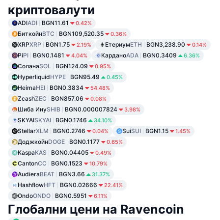
криптовалути
ADI
ADI
BGN11.61
0.42%
Биткойн
BTC
BGN109,520.35
0.36%
XRP
XRP
BGN1.75
Етериум
ETH
BGN3,238.90
2.19%
0.14%
Pi
PI
BGN0.1481
Кардано
ADA
BGN0.3409
4.04%
6.36%
Солана
SOL
BGN124.09
0.95%
Hyperliquid
HYPE
BGN95.49
0.45%
Heima
HEI
BGN0.3834
54.48%
Zcash
ZEC
BGN857.06
0.08%
Шиба Ину
SHIB
BGN0.000007824
3.98%
SKYAI
SKYAI
BGN0.1746
34.10%
Stellar
XLM
BGN0.2746
Sui
SUI
BGN1.15
0.04%
1.45%
Доджкойн
DOGE
BGN0.1177
0.65%
Kaspa
KAS
BGN0.04405
0.49%
Canton
CC
BGN0.1523
10.79%
Audiera
BEAT
BGN3.66
31.37%
Hashflow
HFT
BGN0.02666
22.41%
Ondo
ONDO
BGN0.5951
6.11%
Глобални цени на Ravencoin