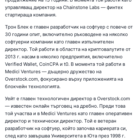
управляващ директор на Chainstone Labs — финтех
стартираща компания.
Трон Блек е главен разработчик на софтуер с повече от
30 години опит, включително ръководене на няколко
софтуерни компании като главен изпълнителен
директор. Той работи в областта на криптовалутите от
2013 г. насам в няколко предприятия, включително
Verified Wallet, CoinCPA и t0. В момента той работи в
Medici Ventures — дъщерно дружество на
Overstock.com, фокусирано върху приложенията на
блокчейн технологията.
Уейт е главен технологичен директор в Overstock.com
— известен онлайн търговец на дребно. Преди това
той участва и в Medici Ventures като главен оперативен
директор и технически директор. Той е ветеран
разработчик на софтуер, който започва кариерата си,
след като завършва Университета в Юта през 1998 г.