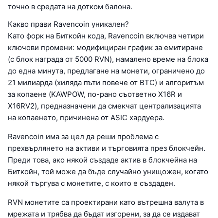
точно в средата на дотком балона.
Какво прави Ravencoin уникален?
Като форк на Биткойн кода, Ravencoin включва четири
ключови промени: модифициран график за емитиране
(с блок награда от 5000 RVN), намалено време на блока
до една минута, предлагане на монети, ограничено до
21 милиарда (хиляда пъти повече от BTC) и алгоритъм
за копаене (KAWPOW, по-рано съответно X16R и
X16RV2), предназначени да смекчат централизацията
на копаенето, причинена от ASIC хардуера.
Ravencoin има за цел да реши проблема с
прехвърлянето на активи и търговията през блокчейн.
Преди това, ако някой създаде актив в блокчейна на
Биткойн, той може да бъде случайно унищожен, когато
някой търгува с монетите, с които е създаден.
RVN монетите са проектирани като вътрешна валута в
мрежата и трябва да бъдат изгорени, за да се издават