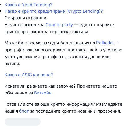
Какво е Yield Farming?
Какво е крипто кредитиране (Crypto Lending)?
Свързани страници:
Научете повече за
Counterparty
— един от първите
крипто протоколи за търговия с активи.
Може би е време за задълбочен анализ на
Polkadot
—
процъфтяващ многоверижен протокол, който улеснява
междуверижния трансфер на всякакви данни или
активи.
Какво е ASIC копаене?
Искате ли да знаете как започна? Прочетете нашето
обяснение за
Биткойн
.
Готови ли сте за още крипто информация? Разгледайте
нашия
блог
за последните крипто новини и прозрения.