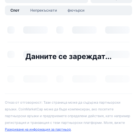
Спот
Непрекъснати
фючърси
Данните се зареждат...
Отказ от отговорност: Тази страница може да съдържа партньорски
връзки. CoinMarketCap може да бъде компенсиран, ако посетите
партньорски връзки и предприемете определени действия, като например
регистрация и транзакция с тези партньорски платформи. Моля, вижте
Разкриване на информация за партньор
.