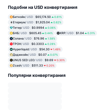
Подобни на USD конвертирания
Биткойн
/ USD
$65,174.50
0.61%
Етериум
/ USD
$1,925.04
0.62%
Тетер
/ USD
$0.9994
0.06%
БНБ
/ USD
$605.45
XRP
/ USD
$1.04
0.44%
0.31%
Солана
/ USD
$76.96
1.58%
ТРОН
/ USD
$0.3303
0.28%
Hyperliquid
/ USD
$54.30
1.49%
Доджкойн
/ USD
$0.07
0.07%
UNUS SED LEO
/ USD
$9.69
0.30%
Zcash
/ USD
$511.33
0.20%
Популярни конвертирания