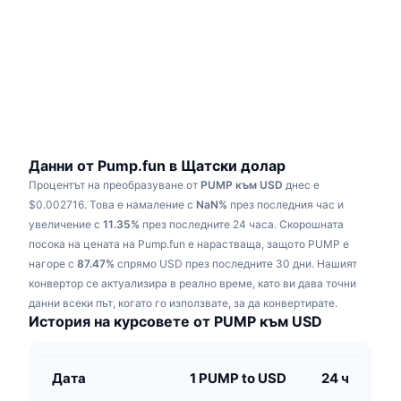
Набиращи популярност
Крипто ETF-и
Научете повече
CMC MCP
Ново
Борсово търгувани фондове на Биткойн
x402
Новини
Крипто
Борсово търгувани фондове на Етериум
Academy
Политика
Технически анализ
Изследвания
Данни от Pump.fun в Щатски долар
Процентът на преобразуване от
PUMP към USD
днес е
Спорт
RSI
Видеоклипове
$0.002716.
Това е намаление с
NaN%
през последния час и
увеличение с
11.35%
през последните 24 часа.
Скорошната
Финанси
MACD
посока на цената на Pump.fun е нарастваща, защото PUMP е
Терминологичен речник
нагоре с
87.47%
спрямо USD през последните 30 дни.
Нашият
Технологии
конвертор се актуализира в реално време, като ви дава точни
Деривати
Кампании
данни всеки път, когато го използвате, за да конвертирате.
История на курсовете от PUMP към USD
NFT
Преглед
Airdrop събития
Обща NFT статистика
Дата
1 PUMP to USD
24 ч
Ликвидации
Диамантени награди