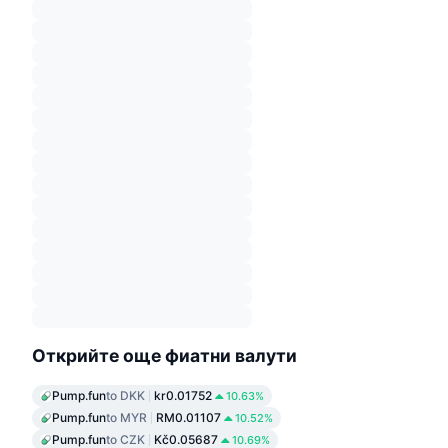
Открийте още фиатни валути
Pump.fun
to DKK
kr0.01752
10.63%
Pump.fun
to MYR
RM0.01107
10.52%
Pump.fun
to CZK
Kč0.05687
10.69%