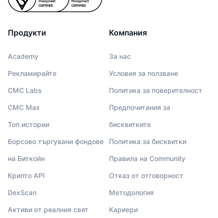
Продукти
Компания
Academy
За нас
Рекламирайте
Условия за ползване
CMC Labs
Политика за поверителност
CMC Max
Предпочитания за
Топ истории
бисквитките
Борсово търгувани фондове
Политика за бисквитки
на Биткойн
Правила на Community
Крипто API
Отказ от отговорност
DexScan
Методология
Активи от реалния свят
Кариери