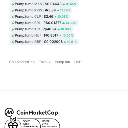
Pump.fun
to MXN
$0.04643
10.65%
Pump.fun
to KRW
₩3.84
11.28%
Pump.fun
to CLP
$2.46
10.05%
Pump.fun
to BRL
R$0.01377
10.30%
Pump.fun
to IDR
Rp48.24
10.66%
Pump.fun
to HUF
Ft0.8517
10.65%
Pump.fun
to GBP
£0.002008
10.61%
CoinMarketCap
Токени
Pump.fun
USD