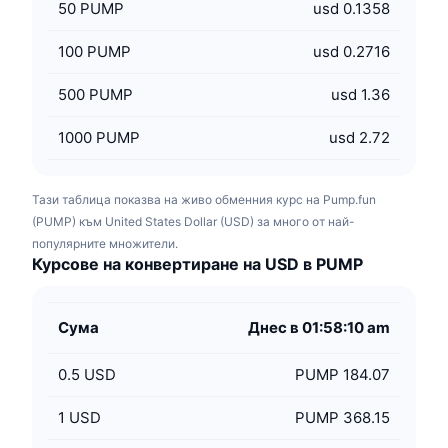
50
PUMP
usd 0.1358
100
PUMP
usd 0.2716
500
PUMP
usd 1.36
1000
PUMP
usd 2.72
Тази таблица показва на живо обменния курс на Pump.fun
(PUMP) към United States Dollar (USD) за много от най-
популярните множители.
Курсове на конвертиране на USD в PUMP
Сума
Днес в 01:58:10 am
0.5
USD
PUMP 184.07
1
USD
PUMP 368.15