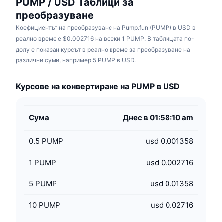
PUMP / USD Таблици за
преобразуване
Коефициентът на преобразуване на Pump.fun (PUMP) в USD в
реално време е $0.002716 на всеки 1 PUMP. В таблицата по-
долу е показан курсът в реално време за преобразуване на
различни суми, например 5 PUMP в USD.
Курсове на конвертиране на PUMP в USD
Сума
Днес в 01:58:10 am
0.5
PUMP
usd 0.001358
1
PUMP
usd 0.002716
5
PUMP
usd 0.01358
10
PUMP
usd 0.02716