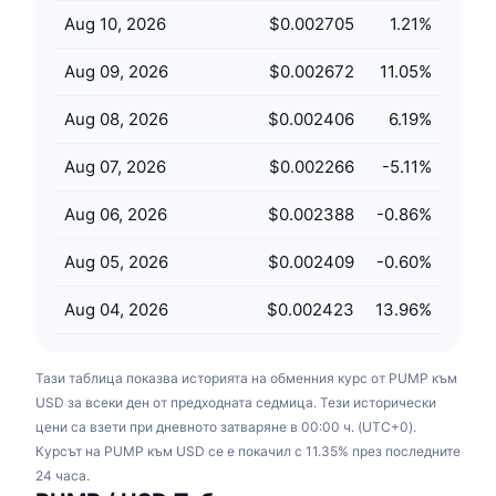
Предстоящи продажби
Aug 10, 2026
$0.002705
1.21
%
Проценти на финансиране
Научете и спечелете
Aug 09, 2026
$0.002672
11.05
%
Календари
Aug 08, 2026
$0.002406
6.19
%
ICO календар
Aug 07, 2026
$0.002266
-5.11
%
Календар на събитията
Aug 06, 2026
$0.002388
-0.86
%
Aug 05, 2026
$0.002409
-0.60
%
Aug 04, 2026
$0.002423
13.96
%
Тази таблица показва историята на обменния курс от PUMP към
USD за всеки ден от предходната седмица. Тези исторически
цени са взети при дневното затваряне в 00:00 ч. (UTC+0).
Курсът на PUMP към USD се е покачил с 11.35% през последните
24 часа.