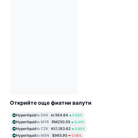
Открийте още фиатни валути
Hyperliquid
to DKK
kr364.84
0.55%
Hyperliquid
to MYR
RM230.05
0.41%
Hyperliquid
to CZK
Kč1,183.62
0.85%
Hyperliquid
to MXN
$965.95
0.06%