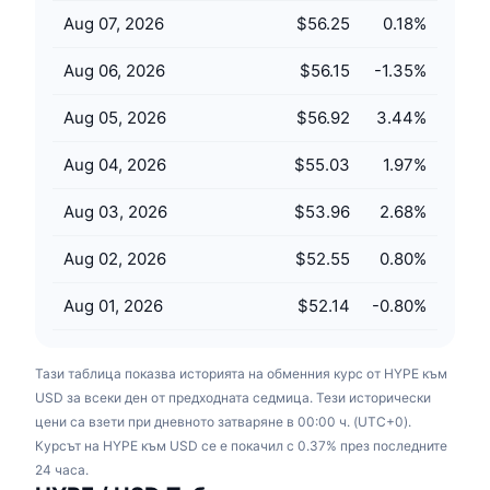
Предстоящи продажби
Aug 07, 2026
$56.25
0.18
%
Проценти на финансиране
Научете и спечелете
Aug 06, 2026
$56.15
-1.35
%
Календари
Aug 05, 2026
$56.92
3.44
%
ICO календар
Aug 04, 2026
$55.03
1.97
%
Календар на събитията
Aug 03, 2026
$53.96
2.68
%
Aug 02, 2026
$52.55
0.80
%
Aug 01, 2026
$52.14
-0.80
%
Тази таблица показва историята на обменния курс от HYPE към
USD за всеки ден от предходната седмица. Тези исторически
цени са взети при дневното затваряне в 00:00 ч. (UTC+0).
Курсът на HYPE към USD се е покачил с 0.37% през последните
24 часа.