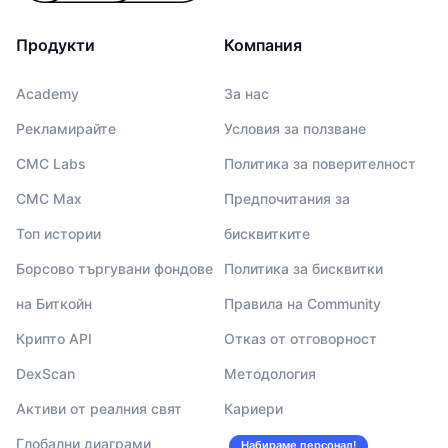
Продукти
Компания
Academy
За нас
Рекламирайте
Условия за ползване
CMC Labs
Политика за поверителност
CMC Max
Предпочитания за
Топ истории
бисквитките
Борсово търгувани фондове
Политика за бисквитки
на Биткойн
Правила на Community
Крипто API
Отказ от отговорност
DexScan
Методология
Активи от реалния свят
Кариери
Глобални диаграми
Набираме персонал!