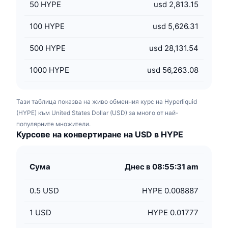
50
HYPE
usd 2,813.15
100
HYPE
usd 5,626.31
500
HYPE
usd 28,131.54
1000
HYPE
usd 56,263.08
Тази таблица показва на живо обменния курс на Hyperliquid
(HYPE) към United States Dollar (USD) за много от най-
популярните множители.
Курсове на конвертиране на USD в HYPE
Сума
Днес в 08:55:31 am
0.5
USD
HYPE 0.008887
1
USD
HYPE 0.01777