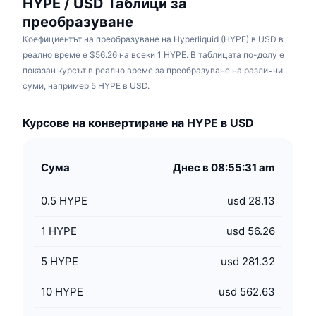
HYPE / USD Таблици за
преобразуване
Коефициентът на преобразуване на Hyperliquid (HYPE) в USD в
реално време е $56.26 на всеки 1 HYPE. В таблицата по-долу е
показан курсът в реално време за преобразуване на различни
суми, например 5 HYPE в USD.
Курсове на конвертиране на HYPE в USD
Сума
Днес в 08:55:31 am
0.5
HYPE
usd 28.13
1
HYPE
usd 56.26
5
HYPE
usd 281.32
10
HYPE
usd 562.63