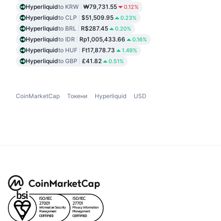
Hyperliquid
to KRW
₩79,731.55
0.12%
Hyperliquid
to CLP
$51,509.95
0.23%
Hyperliquid
to BRL
R$287.45
0.20%
Hyperliquid
to IDR
Rp1,005,433.66
0.16%
Hyperliquid
to HUF
Ft17,878.73
1.49%
Hyperliquid
to GBP
£41.82
0.51%
CoinMarketCap
Токени
Hyperliquid
USD