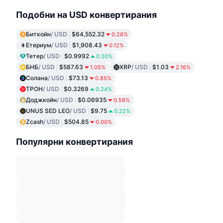
Подобни на USD конвертирания
Биткойн
/ USD
$64,552.32
0.28%
Етериум
/ USD
$1,908.43
0.12%
Тетер
/ USD
$0.9992
0.20%
БНБ
/ USD
$587.63
XRP
/ USD
$1.03
1.05%
2.16%
Солана
/ USD
$73.13
0.85%
ТРОН
/ USD
$0.3269
0.24%
Доджкойн
/ USD
$0.06935
0.58%
UNUS SED LEO
/ USD
$9.75
0.22%
Zcash
/ USD
$504.85
0.00%
Популярни конвертирания