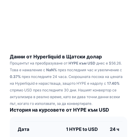
Набиращи популярност
Крипто ETF-и
Научете повече
CMC MCP
Ново
Борсово търгувани фондове на Биткойн
x402
Новини
Крипто
Борсово търгувани фондове на Етериум
Academy
Политика
Технически анализ
Изследвания
Данни от Hyperliquid в Щатски долар
Процентът на преобразуване от
HYPE към USD
днес е $56.26.
Спорт
RSI
Видеоклипове
Това е намаление с
NaN%
през последния час и увеличение с
0.37%
през последните 24 часа.
Скорошната посока на цената
Финанси
MACD
на Hyperliquid е нарастваща, защото HYPE е надолу с
Терминологичен речник
17.40%
спрямо USD през последните 30 дни.
Нашият конвертор се
Технологии
актуализира в реално време, като ви дава точни данни всеки
Деривати
Кампании
път, когато го използвате, за да конвертирате.
История на курсовете от HYPE към USD
NFT
Преглед
Airdrop събития
Обща NFT статистика
Дата
1 HYPE to USD
24 ч
Ликвидации
Диамантени награди