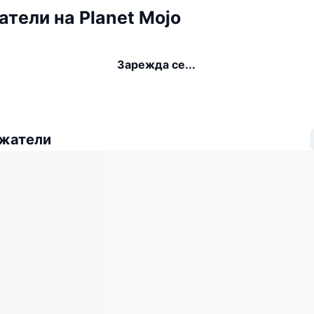
тели на Planet Mojo
Зарежда се...
ежатели