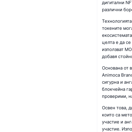
дигитални NFT
различни борс
Технологията
токените мога
екосистемата 
целта е да се
използват MO
добавя стойн
Основана от 
Animoca Brand
сигурна и ан
блокчейна гар
проверими, н
Освен това, 
които са мет
участие и анг
участие. Изп