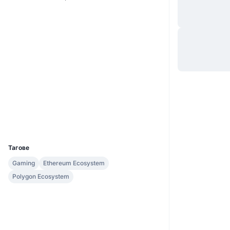
Уебсайт
Website
Whitepaper
Социални медии
Договори
0xed2d...793e5e
3.8
Рейтинг (CertiK)
Одити
Експлоръри
basescan.org
Портфейли
UCID
30490
Тагове
Gaming
Ethereum Ecosystem
Polygon Ecosystem