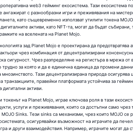
ероперативна web3 гейминг екосистема. Тази екосистема по
се ангажират с разнообразни игри и преживявания на мисте
ланета, като същевременно използват утилити токена MOJO
 дигиталните активи, като NFT-та, могат да бъдат събирани,
рамките на вселената на Planet Mojo.
ологията зад Planet Mojo е проектирана да предотвратява а
актьори чрез комбинация от децентрализирани консенсусн
ка сигурност. Чрез разпределяне на регистъра в мрежа от в
 трудно за която и да е единична единица да промени данни
а мнозинството. Тази децентрализирана природа осигурява 
на транзакциите, правейки платформата устойчива за геймин
а дигитални активи.
 токенът на Planet Mojo, играе ключова роля в тази екосист
укти, услуги и преживявания, които са достъпни само чрез 
 MOJO Sinks. Тези sinks са механизми, чрез които MOJO се 
косистемата, осигурявайки възможност на играчите да печел
игра и други взаимодействия. Например, играчите могат да 