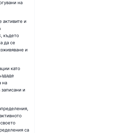
ргувани на
е активите и
а
3, където
а да се
изживяване и
ации като
създаде
а на
 записани и
азпределения,
 активното
 своето
пределения са