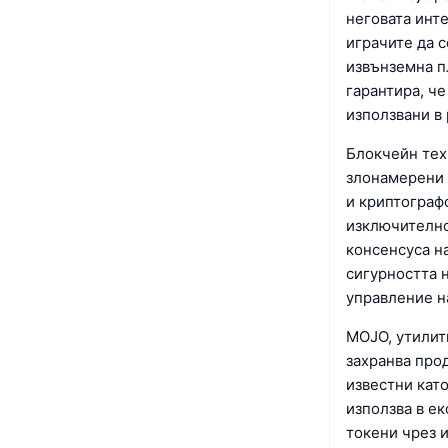
неговата инт
играчите да 
извънземна п
гарантира, че
използвани в 
Блокчейн техн
злонамерени 
и криптографс
изключително
консенсуса н
сигурността 
управление н
MOJO, утилити
захранва прод
известни като
използва в е
токени чрез 