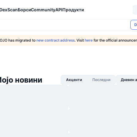
DexScan
Борси
Community
API
Продукти
D
OJO has migrated to
new contract address
. Visit
here
for the official announce
Mojo новини
Акценти
Последни
Дневен 