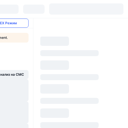
EX Режим
ment.
анализ на CMC