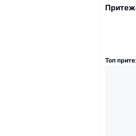
Притежа
Топ прит