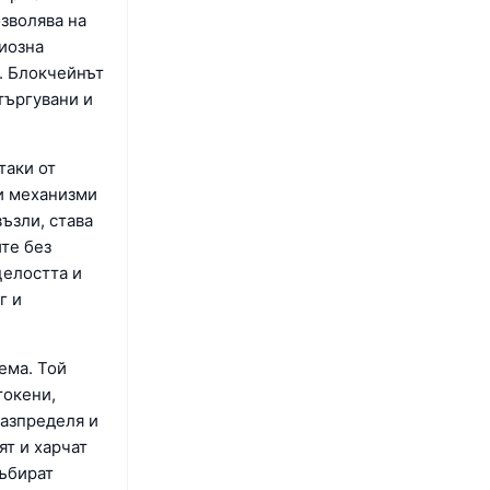
зволява на
риозна
. Блокчейнът
 търгувани и
таки от
и механизми
ъзли, става
те без
целостта и
г и
ема. Той
токени,
разпределя и
ят и харчат
събират