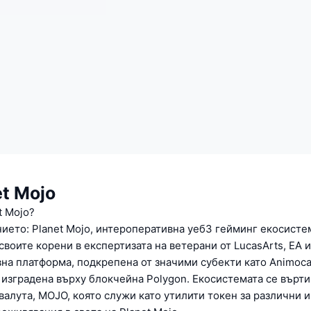
et Mojo
t Mojo?
ието: Planet Mojo, интероперативна уеб3 гейминг екосистем
своите корени в експертизата на ветерани от LucasArts, EA и 
вна платформа, подкрепена от значими субекти като Animoca
 е изградена върху блокчейна Polygon. Екосистемата се върт
валута, MOJO, която служи като утилити токен за различни и