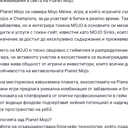
еживявания в света на Planet Mojo.
Planet Mojo се намира Mojo Melee, игра, в която играчите съ
jos и Champions, за да участват в битки в реално време. Т
 забавлява, но и интегрира токена MOJO в основните си мех
укти и услуги с токен-гейт, известни като MOJO Sinks, които
начение за достъп до ексклузивно съдържание и преживява
ето на MOJO е тясно свързано с геймплея и разпределениет
тира, че активното участие в екосистемата се възнаграждава
чава жива общност от играчи и инвеститори, които всички д
тойчивостта на метавселената Planet Mojo.
на мистериозна извънземна планета, екосистемата на Plane
вни игри предлага уникална комбинация от забавление и б
Основата на платформата от опитни професионалисти в гейм
 от водещи фондове подчертават нейния потенциал и надеж
се пространство на уеб3.
логията зад Planet Mojo?
работи на усъвършенствана блокчейн технология, която под