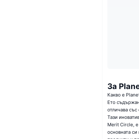
За Plan
Какво е Plane
Ето съдържан
отличава със 
Тази иновати
Merit Circle,
основната си 