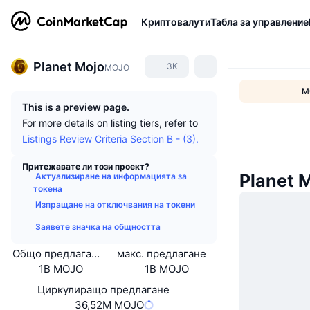
Криптовалути
Табла за управление
Planet Mojo
3K
MOJO
M
This is a preview page.
For more details on listing tiers, refer to
Listings Review Criteria Section B - (3).
Притежавате ли този проект?
Planet 
Актуализиране на информацията за
токена
Изпращане на отключвания на токени
Заявете значка на общността
Общо предлагане
макс. предлагане
1B MOJO
1B MOJO
Циркулиращо предлагане
36,52M MOJO