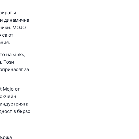
бират и
ази динамична
аники. MOJO
 са от
ния.
о на sinks,
. Този
опринасят за
t Mojo от
локчейн
 индустрията
дност в бързо
държа