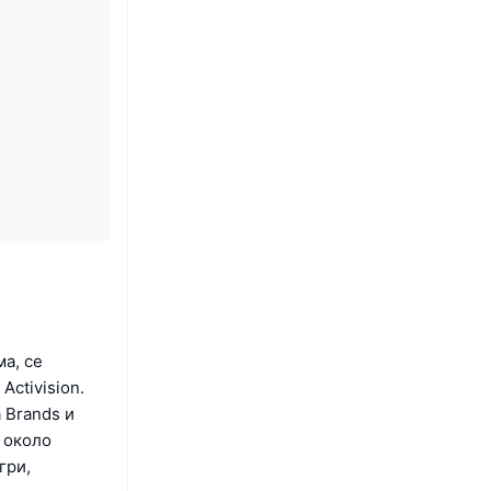
а, се
Activision.
 Brands и
и около
гри,