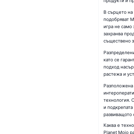
продукти и пр
В сърцето на 
подобряват Mo
игра не само
захранва прод
съществено з
Разпределени
като се гаран
подход насър
растежа и ус
Разположена 
интероперати
технология. 
и подкрепата
развиващото 
Каква е техно
Planet Mojo 