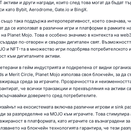
 активи и други награди, които след това могат да бъдат тъ
и като Bybit, Aerodrome, Gate.io и BingX.
 също така поддържа интероперативност, което означава, ч
т да се използват в различни игри и платформи в рамките н
на Planet Mojo. Това е особено значимо в контекста на web
 създаде по-отворен и свързан дигитален свят. Възможностт
JO и NFT-та в множество игри подобрява потребителското 
ост към дигиталните активи.
ветерани в гейм индустрията и подкрепена от видни организ
s и Merit Circle, Planet Mojo използва своя блокчейн, за да 
гажираща среда за играчите. Прозрачността и неизменностт
антират, че всички транзакции и прехвърляния на активи са
асърчавайки доверието сред потребителите.
дизайнът на екосистемата включва различни игрови и sink р
оди за разпределяне на MOJO към играчите. Това стимулира
ажираност в платформата, като играчите са възнаградени за
олзването на блокчейн технологията гарантира, че тези раз