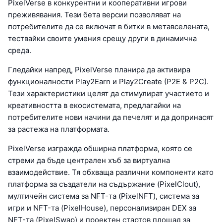
PixelVerse в конкурентни и кооперативни игрови
преживявания. Тези бета версии позволяват на
потребителите да се включат в битки в метавселената,
тествайки своите умения срещу други в динамична
среда.
Гледайки напред, PixelVerse планира да активира
функционалности Play2Earn и Play2Create (P2E & P2C).
Тези характеристики целят да стимулират участието и
креативността в екосистемата, предлагайки на
потребителите нови начини да печелят и да допринасят
за растежа на платформата.
PixelVerse изгражда обширна платформа, която се
стреми да бъде централен хъб за виртуална
взаимодействие. Тя обхваща различни компоненти като
платформа за създатели на съдържание (PixelClout),
мултичейн система за NFT-та (PixelNFT), система за
игри и NFT-та (PixelHouse), персонализиран DEX за
NFT-та (PixelSwap) и проектен стартов площад за