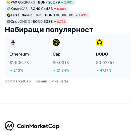
PAX Gold
PAXG
BGN7,202.79
2.98%
Kaspa
KAS
BGN0.04433
0.80%
Terra Classic
LUNC
BGN0.00008393
1.43%
Ondo
ONDO
BGN0.6338
0.73%
Набиращи популярност
Ethereum
Cap
DODO
$1,906.78
$0.0318
$0.02757
2.13%
21.64%
47.17%
CoinMarketCap
Токени
PixelVerse