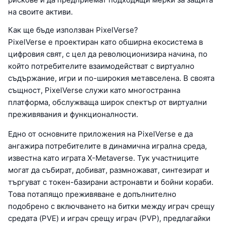
на своите активи.
Как ще бъде използван PixelVerse?
PixelVerse е проектиран като обширна екосистема в
цифровия свят, с цел да революционизира начина, по
който потребителите взаимодействат с виртуално
съдържание, игри и по-широкия метавселена. В своята
същност, PixelVerse служи като многостранна
платформа, обслужваща широк спектър от виртуални
преживявания и функционалности.
Едно от основните приложения на PixelVerse е да
ангажира потребителите в динамична игрална среда,
известна като играта X-Metaverse. Тук участниците
могат да събират, добиват, размножават, синтезират и
търгуват с токен-базирани астронавти и бойни кораби.
Това потапящо преживяване е допълнително
подобрено с включването на битки между играч срещу
средата (PVE) и играч срещу играч (PVP), предлагайки