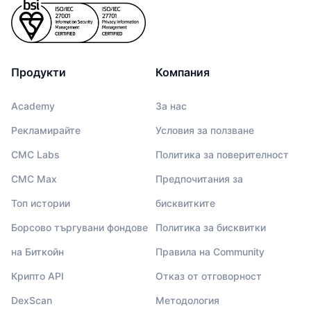
Продукти
Компания
Academy
За нас
Рекламирайте
Условия за ползване
CMC Labs
Политика за поверителност
CMC Max
Предпочитания за
Топ истории
бисквитките
Борсово търгувани фондове
Политика за бисквитки
на Биткойн
Правила на Community
Крипто API
Отказ от отговорност
DexScan
Методология