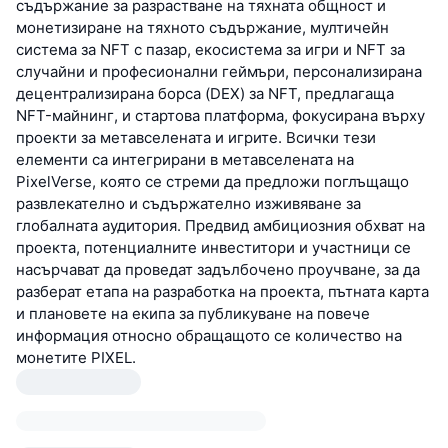
съдържание за разрастване на тяхната общност и
монетизиране на тяхното съдържание, мултичейн
система за NFT с пазар, екосистема за игри и NFT за
случайни и професионални геймъри, персонализирана
децентрализирана борса (DEX) за NFT, предлагаща
NFT-майнинг, и стартова платформа, фокусирана върху
проекти за метавселената и игрите. Всички тези
елементи са интегрирани в метавселената на
PixelVerse, която се стреми да предложи поглъщащо
развлекателно и съдържателно изживяване за
глобалната аудитория. Предвид амбициозния обхват на
проекта, потенциалните инвеститори и участници се
насърчават да проведат задълбочено проучване, за да
разберат етапа на разработка на проекта, пътната карта
и плановете на екипа за публикуване на повече
информация относно обращащото се количество на
монетите PIXEL.