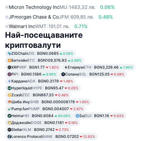
Micron Technology Inc
MU
1483,32 лв.
0.06%
JPmorgan Chase & Co
JPM
609,85 лв.
0.48%
Walmart Inc
WMT
191,01 лв.
0.71%
Най-посещаваните
криптовалути
ZIGChain
ZIG
BGN0.0685
0.06%
Биткойн
BTC
BGN109,576.93
0.68%
XRP
XRP
BGN1.77
Етериум
ETH
BGN3,229.46
1.92%
1.95%
Pi
PI
BGN0.1586
Солана
SOL
BGN125.05
8.99%
0.08%
Кардано
ADA
BGN0.3179
1.48%
Hyperliquid
HYPE
BGN95.47
0.05%
Zcash
ZEC
BGN867.33
0.46%
Шиба Ину
SHIB
BGN0.000008179
1.95%
Pump.fun
PUMP
BGN0.004007
2.97%
Heima
HEI
BGN0.6084
Sui
SUI
BGN1.16
94.09%
0.63%
Доджкойн
DOGE
BGN0.1181
0.16%
Stellar
XLM
BGN0.2742
2.73%
Lorenzo Protocol
BANK
BGN0.07202
12.92%