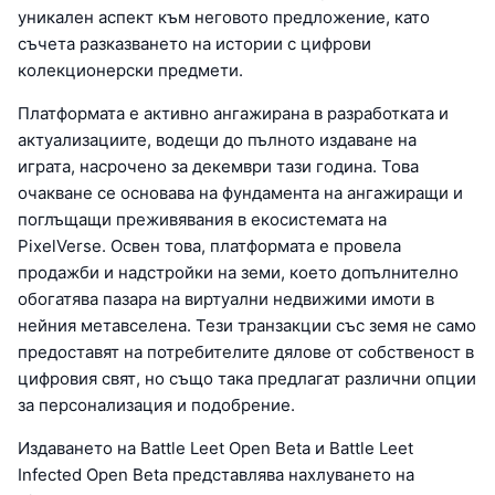
уникален аспект към неговото предложение, като
съчета разказването на истории с цифрови
колекционерски предмети.
Платформата е активно ангажирана в разработката и
актуализациите, водещи до пълното издаване на
играта, насрочено за декември тази година. Това
очакване се основава на фундамента на ангажиращи и
поглъщащи преживявания в екосистемата на
PixelVerse. Освен това, платформата е провела
продажби и надстройки на земи, което допълнително
обогатява пазара на виртуални недвижими имоти в
нейния метавселена. Тези транзакции със земя не само
предоставят на потребителите дялове от собственост в
цифровия свят, но също така предлагат различни опции
за персонализация и подобрение.
Издаването на Battle Leet Open Beta и Battle Leet
Infected Open Beta представлява нахлуването на