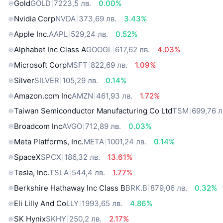
Gold
GOLD
7223,5 лв.
0.00%
Nvidia Corp
NVDA
373,69 лв.
3.43%
Apple Inc.
AAPL
529,24 лв.
0.52%
Alphabet Inc Class A
GOOGL
617,62 лв.
4.03%
Microsoft Corp
MSFT
822,69 лв.
1.09%
Silver
SILVER
105,29 лв.
0.14%
Amazon.com Inc
AMZN
461,93 лв.
1.72%
Taiwan Semiconductor Manufacturing Co Ltd
TSM
699,76 л
Broadcom Inc
AVGO
712,89 лв.
0.03%
Meta Platforms, Inc.
META
1001,24 лв.
0.14%
SpaceX
SPCX
186,32 лв.
13.61%
Tesla, Inc.
TSLA
544,4 лв.
1.77%
Berkshire Hathaway Inc Class B
BRK.B
879,06 лв.
0.32%
Eli Lilly And Co
LLY
1993,65 лв.
4.86%
SK Hynix
SKHY
250,2 лв.
2.17%