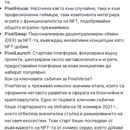
та.
PixelHouse
: Насочена както към случайни, така и към
професионални геймъри, тази компонента интегрира
игрите с функционалности на NFT, подобрявайки
общото игрално преживяване.
PixelSwap
: Персонализиран децентрализиран обмен
(DEX) за NFT-та, въвеждащ иновативни концепции като
NFT-добив.
PixelLaunch
: Стартова платформа, фокусирана върху
проекти, центрирани около метавселената и игрите,
предоставяйки платформа за нови инициативи да
набират популярно
Кои са ключовите събития за PixelVerse?
PixelVerse е преживял няколко значими етапа, които са
оформили неговото развитие в сферата на блокчейна и
криптовалутите. Едно от първите ключови събития
беше стартирането на Velhalla на 16 ноември 2021 г.,
което отбеляза значителна стъпка в разширяването на
неговия екосистем. Този старт беше последван от
въвеждането на NFT-та от комикс серии, което добави