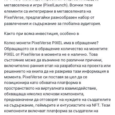
метавселена и игри (PixelLaunch). Всички тези
елементи са интегрирани в метавселената на
PixelVerse, предлагайки разнообразен набор от
развлечения и съдържание за глобална аудитория.
Както при всяка инвестиция, особено в
Колко монети PixelVerse PIXEL има в обращение?
Обращащото се в обращение количество на монетите
PIXEL от PixelVerse в момента не е налично. Това
състояние може да възникне по различни причини,
включително ранния етап на разработка на проекта или
решението на екипа да не разкрива тази информация в
момента. PixelVerse си поставя за цел да се
позиционира като обхватна платформа в
пространството на виртуалната взаимодействие,
обхващаща няколко ключови компонента,
предназначени да отговорят на нуждите на създателите
на съдържание, геймърите и ентусиастите на NFT. Тези
компоненти включват платформа за създатели на