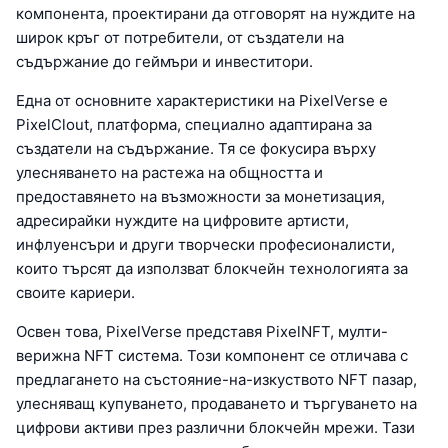
компонента, проектирани да отговорят на нуждите на
широк кръг от потребители, от създатели на
съдържание до геймъри и инвеститори.
Една от основните характеристики на PixelVerse е
PixelClout, платформа, специално адаптирана за
създатели на съдържание. Тя се фокусира върху
улесняването на растежа на общността и
предоставянето на възможности за монетизация,
адресирайки нуждите на цифровите артисти,
инфлуенсъри и други творчески професионалисти,
които търсят да използват блокчейн технологията за
своите кариери.
Освен това, PixelVerse представя PixelNFT, мулти-
верижна NFT система. Този компонент се отличава с
предлагането на състояние-на-изкуството NFT пазар,
улесняващ купуването, продаването и търгуването на
цифрови активи през различни блокчейн мрежи. Тази