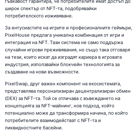
гъвкавост гарантира, че потребителите имат достъп до
широк спектър от NFT-та, подобрявайки
потребителското изживяване.
За ентусиастите на игрите и професионалните геймъри,
PixelHouse предлага уникална комбинация от игри и
интеграция на NFT. Тази система не само поддържа
случайни игрови преживявания, но също така отговаря
на тези, които искат да изградят кариера в игровата
индустрия, използвайки блокчейн технологията за
създаване на нови възможности.
PixelSwap, друг важен компонент на екосистемата,
представлява персонализиран децентрализиран обмен
(DEX) за NFT-та. Той се отличава с въвеждането на
концепцията за NFT-майнинг, нов подход, който
потенциално може да трансформира начина, по който
потребителите взаимодействат с NFT-та и
ликвидностните басейни.