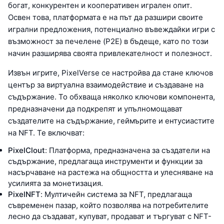
богат, конкурентен и кооперативен игрален опит.
Освен това, платформата е на път да разшири своите
игрални предложения, потенциално въвеждайки игри с
възможност за печелене (P2E) в бъдеще, като по този
начин разширява своята привлекателност и полезност.
Извън игрите, PixelVerse се настройва да стане ключов
център за виртуална взаимодействие и създаване на
съдържание. То обхваща няколко ключови компонента,
предназначени да подкрепят и упълномощават
създателите на съдържание, геймърите и ентусиастите
на NFT. Те включват:
PixelClout
: Платформа, предназначена за създатели на
съдържание, предлагаща инструменти и функции за
насърчаване на растежа на общността и улесняване на
усилията за монетизация.
PixelNFT
: Мултичейн система за NFT, предлагаща
съвременен пазар, който позволява на потребителите
лесно да създават, купуват, продават и търгуват с NFT-