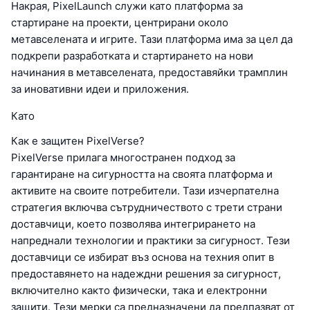
Накрая, PixelLaunch служи като платформа за
стартиране на проекти, центрирани около
метавселената и игрите. Тази платформа има за цел да
подкрепи разработката и стартирането на нови
начинания в метавселената, предоставяйки трамплин
за иновативни идеи и приложения.
Като
Как е защитен PixelVerse?
PixelVerse прилага многостранен подход за
гарантиране на сигурността на своята платформа и
активите на своите потребители. Тази изчерпателна
стратегия включва сътрудничеството с трети страни
доставчици, което позволява интегрирането на
напреднали технологии и практики за сигурност. Тези
доставчици се избират въз основа на техния опит в
предоставянето на надеждни решения за сигурност,
включително както физически, така и електронни
защити. Тези мерки са предназначени да предпазват от