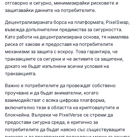
отговорно и сигурно, минимизирайки рисковете и
защитавайки данните на потребителите.
Децентрализираната борса на платформата, PixelSwap,
въвежда допълнителни предимства за сигурността.
Като работи на децентрализирана основа, тя намалява
риска от хакове и предоставя на потребителите
механизми за защита с ескроу. Това гарантира, че
транзакциите са сигурни и че активите са защитени,
докато не бъдат изпълнени всички условия на
транзакцията.
Важно е потребителите да провеждат собствено
проучване и да бъдат внимателни, когато
взаимодействат с всяка цифрова платформа,
включително тези в областта на криптовалутите и
блокчейна. Въпреки че PixelVerse се стреми да
предостави сигурна среда, е критично за
потребителите да бъдат наясно със съществуващите
рискове и да предприемат подходящи мерки за защита