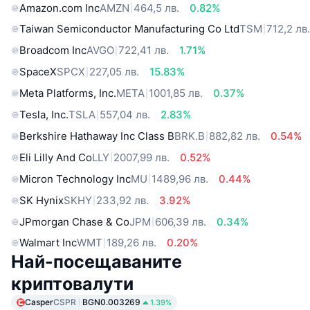
Amazon.com Inc
AMZN
464,5 лв.
0.82%
Taiwan Semiconductor Manufacturing Co Ltd
TSM
712,2 лв
Broadcom Inc
AVGO
722,41 лв.
1.71%
SpaceX
SPCX
227,05 лв.
15.83%
Meta Platforms, Inc.
META
1001,85 лв.
0.37%
Tesla, Inc.
TSLA
557,04 лв.
2.83%
Berkshire Hathaway Inc Class B
BRK.B
882,82 лв.
0.54%
Eli Lilly And Co
LLY
2007,99 лв.
0.52%
Micron Technology Inc
MU
1489,96 лв.
0.44%
SK Hynix
SKHY
233,92 лв.
3.92%
JPmorgan Chase & Co
JPM
606,39 лв.
0.34%
Walmart Inc
WMT
189,26 лв.
0.20%
Най-посещаваните
криптовалути
Casper
CSPR
BGN0.003269
1.39%