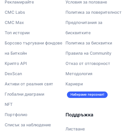
Рекламирайте
Условия за ползване
CMC Labs
Политика за поверителност
CMC Max
Предпочитания за
Топ истории
бисквитките
Борсово търгувани фондове
Политика за бисквитки
на Биткойн
Правила на Community
Крипто API
Отказ от отговорност
DexScan
Методология
Активи от реалния свят
Кариери
Глобални диаграми
Набираме персонал!
NFT
Поддръжка
Портфолио
Списък за наблюдение
Листване