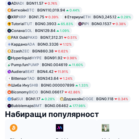
ADI
ADI
BGN11.57
0.74%
Биткойн
BTC
BGN110,019.94
0.44%
XRP
XRP
BGN1.75
Етериум
ETH
BGN3,245.12
0.39%
0.28%
Tutorial
TUT
BGN0.3903
Pi
PI
BGN0.1537
65.83%
0.38%
Солана
SOL
BGN129.84
1.09%
PAX Gold
PAXG
BGN7,312.31
0.51%
Кардано
ADA
BGN0.3326
1.12%
Zcash
ZEC
BGN860.38
0.62%
Hyperliquid
HYPE
BGN91.92
0.98%
Pump.fun
PUMP
BGN0.004619
11.60%
Audiera
BEAT
BGN4.42
11.91%
Bittensor
TAO
BGN343.64
1.24%
Шиба Ину
SHIB
BGN0.000007899
1.33%
Biconomy
BICO
BGN0.06617
42.86%
Sui
SUI
BGN1.17
Доджкойн
DOGE
BGN0.118
0.28%
0.34%
Bubblemaps
BMT
BGN0.06462
177.98%
Набиращи популярност