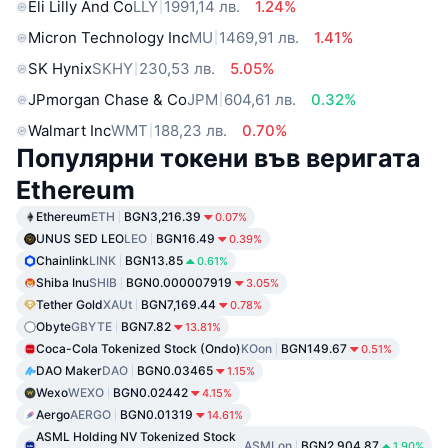
Eli Lilly And Co
LLY
1991,14 лв.
1.24%
Micron Technology Inc
MU
1469,91 лв.
1.41%
SK Hynix
SKHY
230,53 лв.
5.05%
JPmorgan Chase & Co
JPM
604,61 лв.
0.32%
Walmart Inc
WMT
188,23 лв.
0.70%
Популярни токени във веригата
Ethereum
Ethereum
ETH
BGN3,216.39
0.07%
UNUS SED LEO
LEO
BGN16.49
0.39%
Chainlink
LINK
BGN13.85
0.61%
Shiba Inu
SHIB
BGN0.000007919
3.05%
Tether Gold
XAUt
BGN7,169.44
0.78%
Obyte
GBYTE
BGN7.82
13.81%
Coca-Cola Tokenized Stock (Ondo)
KOon
BGN149.67
0.51%
DAO Maker
DAO
BGN0.03465
1.15%
Wexo
WEXO
BGN0.02442
4.15%
Aergo
AERGO
BGN0.01319
14.61%
ASML Holding NV Tokenized Stock
ASMLon
BGN2,904.87
1.90%