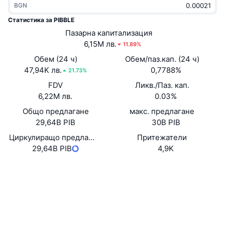
BGN
Набиращи популярност
Крипто ETF-и
Научете повече
CMC MCP
Статистика за PIBBLE
Ново
Пазарна капитализация
Борсово търгувани фондове на Биткойн
x402
Новини
6,15M лв.
11.89%
Крипто
Борсово търгувани фондове на Етериум
Обем (24 ч)
Обем/паз.кап. (24 ч)
Academy
47,94K лв.
0,7788%
21.73%
Политика
FDV
Ликв./Паз. кап.
Технически анализ
Изследвания
6,22M лв.
0.03%
Спорт
Общо предлагане
макс. предлагане
RSI
Видеоклипове
29,64B PIB
30B PIB
Финанси
MACD
Циркулиращо предлагане
Притежатели
Терминологичен речник
29,64B PIB
4,9K
Технологии
Website
Whitepaper
Деривати
Кампании
Уебсайт
NFT
Преглед
Airdrop събития
Социални медии
Обща NFT статистика
Ликвидации
Диамантени награди
0x1864...70b8a7