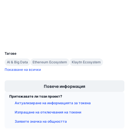
Договори
Предстоящи продажби
Проценти на финансиране
Научете и спечелете
3.1
Рейтинг (CertiK)
etherscan.io
Експлоръри
Календари
Портфейли
ICO календар
UCID
3768
Тагове
Календар на събитията
AI & Big Data
Ethereum Ecosystem
Klaytn Ecosystem
Показване на всички
Boost
Повече информация
Притежавате ли този проект?
Актуализиране на информацията за токена
Изпращане на отключвания на токени
Заявете значка на общността