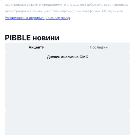
партньорски връзки и предприемете определени действия, като например
регистрация и транзакция с тези партньорски платформи. Моля, вижте
Разкриване на информация за партньор
.
PIBBLE новини
Акценти
Последни
Дневен анализ на CMC