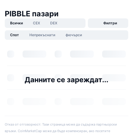
PIBBLE пазари
Всички
CEX
DEX
Филтри
Спот
Непрекъснати
фючърси
Данните се зареждат...
Отказ от отговорност: Тази страница може да съдържа партньорски
връзки. CoinMarketCap може да бъде компенсиран, ако посетите