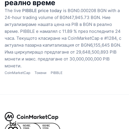
реално време
The live
PIBBLE price today
is BGN0.000208 BGN with a
24-hour trading volume of BGN47,945.73 BGN.
Ние
актуализираме нашата цена на PIB в BGN в реално
време.
PIBBLE е намалял с 11.89 % през последните 24
часа.
Текущото класиране на CoinMarketCap е #1284, с
актуална пазарна капитализация от BGN6,155,645 BGN.
Има циркулиращо предлагане от 29,648,500,893 PIB
монети
и макс. предлагане от 30,000,000,000 PIB
монети.
CoinMarketCap
Токени
PIBBLE