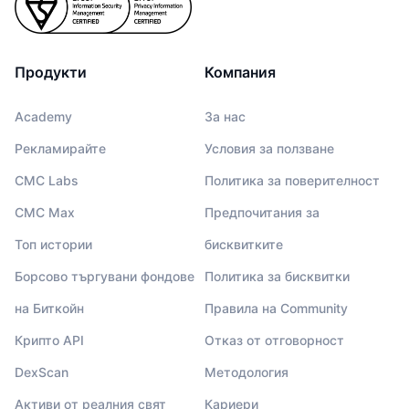
Продукти
Компания
Academy
За нас
Рекламирайте
Условия за ползване
CMC Labs
Политика за поверителност
CMC Max
Предпочитания за
Топ истории
бисквитките
Борсово търгувани фондове
Политика за бисквитки
на Биткойн
Правила на Community
Крипто API
Отказ от отговорност
DexScan
Методология
Активи от реалния свят
Кариери