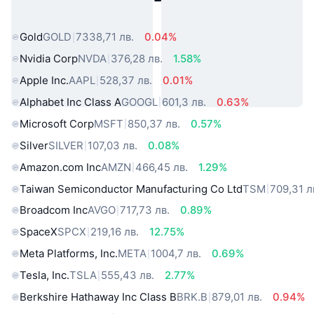
свят
Gold
GOLD
7338,71 лв.
0.04%
Nvidia Corp
NVDA
376,28 лв.
1.58%
Apple Inc.
AAPL
528,37 лв.
0.01%
Alphabet Inc Class A
GOOGL
601,3 лв.
0.63%
Microsoft Corp
MSFT
850,37 лв.
0.57%
Silver
SILVER
107,03 лв.
0.08%
Amazon.com Inc
AMZN
466,45 лв.
1.29%
Taiwan Semiconductor Manufacturing Co Ltd
TSM
709,31 л
Broadcom Inc
AVGO
717,73 лв.
0.89%
SpaceX
SPCX
219,16 лв.
12.75%
Meta Platforms, Inc.
META
1004,7 лв.
0.69%
Tesla, Inc.
TSLA
555,43 лв.
2.77%
Berkshire Hathaway Inc Class B
BRK.B
879,01 лв.
0.94%