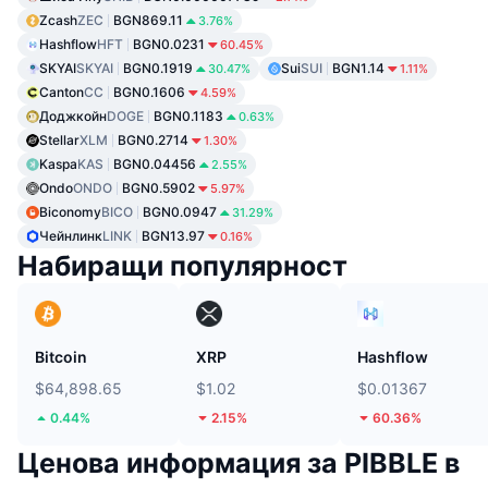
Zcash
ZEC
BGN869.11
3.76%
Hashflow
HFT
BGN0.0231
60.45%
SKYAI
SKYAI
BGN0.1919
Sui
SUI
BGN1.14
30.47%
1.11%
Canton
CC
BGN0.1606
4.59%
Доджкойн
DOGE
BGN0.1183
0.63%
Stellar
XLM
BGN0.2714
1.30%
Kaspa
KAS
BGN0.04456
2.55%
Ondo
ONDO
BGN0.5902
5.97%
Biconomy
BICO
BGN0.0947
31.29%
Чейнлинк
LINK
BGN13.97
0.16%
Набиращи популярност
Bitcoin
XRP
Hashflow
$64,898.65
$1.02
$0.01367
0.44%
2.15%
60.36%
Ценова информация за PIBBLE в