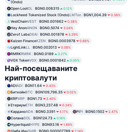
(Ondo)
Open Loot
OL
BGN0.008315
0.12%
Lockheed Tokenized Stock (Ondo)
LMTon
BGN1,004.39
0.38%
VestChain
VEST
BGN0.001662
0.38%
Hey Anon
ANON
BGN0.5074
3.04%
Zero1 Labs
DEAI
BGN0.001878
3.29%
Kaizen Finance
KZEN
BGN0.0003978
0.66%
LightLink
LL
BGN0.002013
0.08%
RMRK
RMRK
BGN0.0189
3.27%
VGX Token
VGX
BGN0.0001842
0.05%
Най-посещаваните
криптовалути
ADI
ADI
BGN11.64
0.43%
Биткойн
BTC
BGN109,796.35
0.02%
XRP
XRP
BGN1.73
2.40%
Етериум
ETH
BGN3,237.48
0.34%
Кардано
ADA
BGN0.3391
Pi
PI
BGN0.1502
5.17%
2.47%
Солана
SOL
BGN124.73
0.16%
Hyperliquid
HYPE
BGN93.16
1.89%
Шиба Ину
SHIB
BGN0.000007789
2.14%