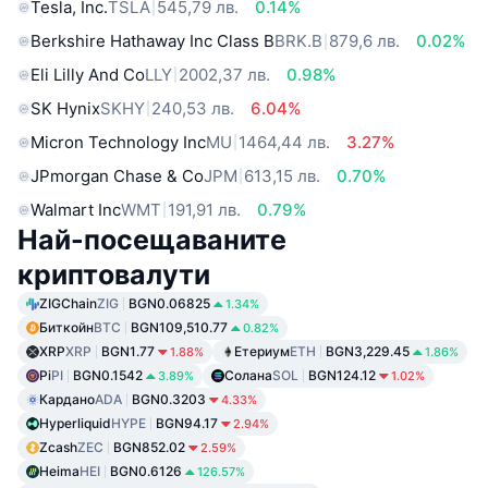
Tesla, Inc.
TSLA
545,79 лв.
0.14%
Berkshire Hathaway Inc Class B
BRK.B
879,6 лв.
0.02%
Eli Lilly And Co
LLY
2002,37 лв.
0.98%
SK Hynix
SKHY
240,53 лв.
6.04%
Micron Technology Inc
MU
1464,44 лв.
3.27%
JPmorgan Chase & Co
JPM
613,15 лв.
0.70%
Walmart Inc
WMT
191,91 лв.
0.79%
Най-посещаваните
криптовалути
ZIGChain
ZIG
BGN0.06825
1.34%
Биткойн
BTC
BGN109,510.77
0.82%
XRP
XRP
BGN1.77
Етериум
ETH
BGN3,229.45
1.88%
1.86%
Pi
PI
BGN0.1542
Солана
SOL
BGN124.12
3.89%
1.02%
Кардано
ADA
BGN0.3203
4.33%
Hyperliquid
HYPE
BGN94.17
2.94%
Zcash
ZEC
BGN852.02
2.59%
Heima
HEI
BGN0.6126
126.57%