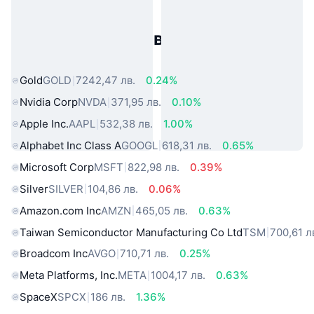
Популярни активи от реалния
свят
Gold
GOLD
7242,47 лв.
0.24%
Nvidia Corp
NVDA
371,95 лв.
0.10%
Apple Inc.
AAPL
532,38 лв.
1.00%
Alphabet Inc Class A
GOOGL
618,31 лв.
0.65%
Microsoft Corp
MSFT
822,98 лв.
0.39%
Silver
SILVER
104,86 лв.
0.06%
Amazon.com Inc
AMZN
465,05 лв.
0.63%
Taiwan Semiconductor Manufacturing Co Ltd
TSM
700,61 л
Broadcom Inc
AVGO
710,71 лв.
0.25%
Meta Platforms, Inc.
META
1004,17 лв.
0.63%
SpaceX
SPCX
186 лв.
1.36%