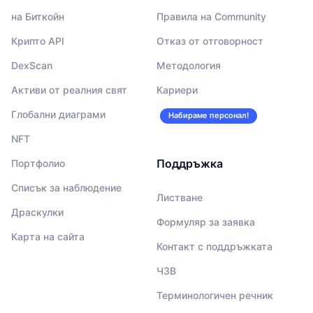
на Биткойн
Правила на Community
Крипто API
Отказ от отговорност
DexScan
Методология
Активи от реалния свят
Кариери
Глобални диаграми
Набираме персонал!
NFT
Поддръжка
Портфолио
Списък за наблюдение
Листване
Драскулки
Формуляр за заявка
Карта на сайта
Контакт с поддръжката
ЧЗВ
Терминологичен речник