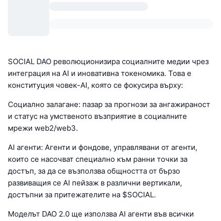
SOCIAL DAO революционизира социалните медии чрез
интеграция на AI и иновативна токеномика. Това е
конституция човек-AI, която се фокусира върху:
Социално залагане: пазар за прогнози за ангажираност
и статус на умственото възприятие в социалните
мрежи web2/web3.
AI агенти: Агенти и фондове, управлявани от агенти,
които се насочват специално към ранни точки за
достъп, за да се възползва общността от бързо
развиващия се AI пейзаж в различни вертикали,
достъпни за притежателите на $SOCIAL.
Моделът DAO 2.0 ще използва AI агенти във всички