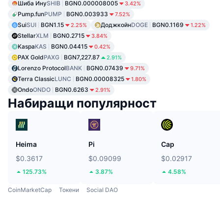
Шиба Ину
SHIB
BGN0.000008005
3.42%
Pump.fun
PUMP
BGN0.003933
7.52%
Sui
SUI
BGN1.15
Доджкойн
DOGE
BGN0.1169
2.25%
1.22%
Stellar
XLM
BGN0.2715
3.84%
Kaspa
KAS
BGN0.04415
0.42%
PAX Gold
PAXG
BGN7,227.87
2.91%
Lorenzo Protocol
BANK
BGN0.07439
9.71%
Terra Classic
LUNC
BGN0.00008325
1.80%
Ondo
ONDO
BGN0.6263
2.91%
Набиращи популярност
Heima
Pi
Cap
$0.3617
$0.09099
$0.02917
125.73%
3.87%
4.58%
CoinMarketCap
Токени
Social DAO