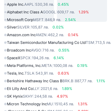
Apple Inc.
AAPL
530,36 лв.
0.45%
Alphabet Inc Class A
GOOGL
609,17 лв.
1.29%
Microsoft Corp
MSFT
846,9 лв.
2.54%
Silver
SILVER
105,87 лв.
0.02%
Amazon.com Inc
AMZN
462,2 лв.
0.14%
Taiwan Semiconductor Manufacturing Co Ltd
TSM
713,5 лв
Broadcom Inc
AVGO
716 лв.
0.55%
SpaceX
SPCX
194,26 лв.
6.14%
Meta Platforms, Inc.
META
1000,08 лв.
0.19%
Tesla, Inc.
TSLA
543,91 лв.
0.63%
Berkshire Hathaway Inc Class B
BRK.B
887,77 лв.
1.11%
Eli Lilly And Co
LLY
2021,6 лв.
1.89%
SK Hynix
SKHY
244,58 лв.
4.97%
Micron Technology Inc
MU
1510,45 лв.
1.31%