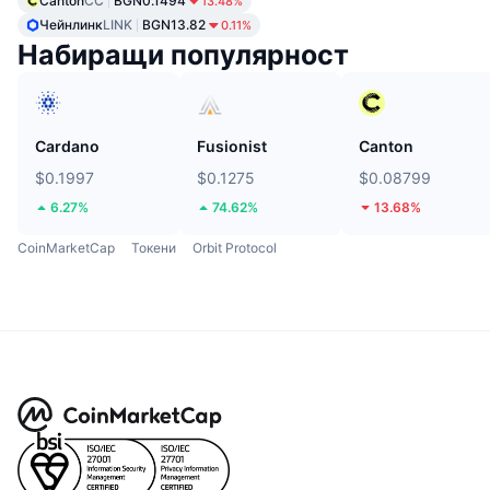
Canton
CC
BGN0.1494
13.48%
Чейнлинк
LINK
BGN13.82
0.11%
Набиращи популярност
Cardano
Fusionist
Canton
$0.1997
$0.1275
$0.08799
6.27%
74.62%
13.68%
CoinMarketCap
Токени
Orbit Protocol