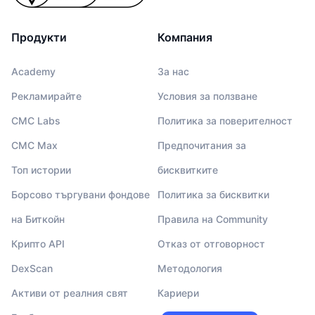
Продукти
Компания
Academy
За нас
Рекламирайте
Условия за ползване
CMC Labs
Политика за поверителност
CMC Max
Предпочитания за
Топ истории
бисквитките
Борсово търгувани фондове
Политика за бисквитки
на Биткойн
Правила на Community
Крипто API
Отказ от отговорност
DexScan
Методология
Активи от реалния свят
Кариери