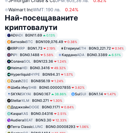
JPmorgan Chase & Co
JPM
605,36 лв.
0.82%
Walmart Inc
WMT
190 лв.
0.24%
Най-посещаваните
криптовалути
ADI
ADI
BGN11.69
0.13%
Биткойн
BTC
BGN109,076.49
0.38%
XRP
XRP
BGN1.73
Етериум
ETH
BGN3,221.72
2.19%
0.14%
Pi
PI
BGN0.1488
Кардано
ADA
BGN0.3389
5.58%
6.51%
Солана
SOL
BGN123.36
1.24%
Heima
HEI
BGN0.3416
49.32%
Hyperliquid
HYPE
BGN94.31
1.57%
Zcash
ZEC
BGN856.19
1.24%
Шиба Ину
SHIB
BGN0.000007855
3.62%
SKYAI
SKYAI
BGN0.167
Sui
SUI
BGN1.14
38.86%
1.47%
Stellar
XLM
BGN0.271
1.30%
Доджкойн
DOGE
BGN0.1171
0.84%
Kaspa
KAS
BGN0.04316
2.51%
Audiera
BEAT
BGN3.30
12.33%
Terra Classic
LUNC
BGN0.00008293
1.06%